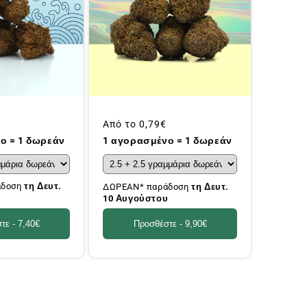
Συνήθης
Από το
0,79€
τιμή
ο = 1 δωρεάν
1 αγορασμένο = 1 δωρεάν
άδοση
τη Δευτ.
ΔΩΡΕΑΝ* παράδοση
τη Δευτ.
υ
10 Αυγούστου
τε -
7,40€
Προσθέστε -
9,90€