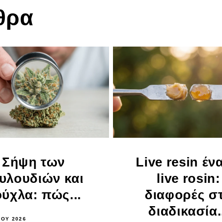
θρα
Σήψη των
Live resin έν
υλουδιών και
live rosin:
ύχλα: πώς...
διαφορές σ
διαδικασία.
ΤΟΥ 2026