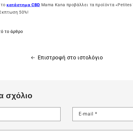
 το
κατάστημα CBD
Mama Kana προβάλλει τα προϊόντα «Petites T
έκπτωση 50%!
τό το άρθρο
Επιστροφή στο ιστολόγιο
α σχόλιο
E-mail
*