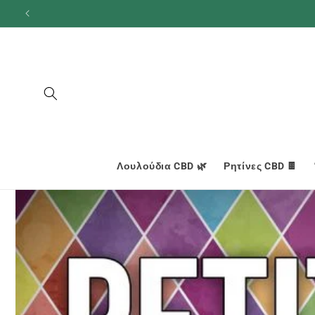
και
προχωρήστε
στο
περιεχόμενο
Λουλούδια CBD 🌿
Ρητίνες CBD 🍫