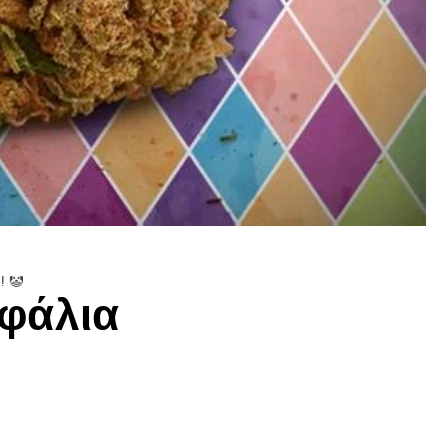
! 🤡
φάλια