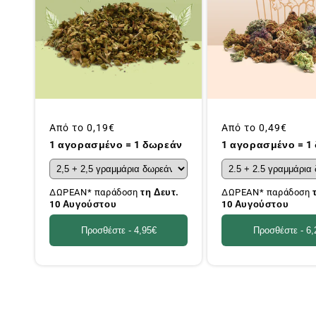
Συνήθης
Από το
0,19€
Συνήθης
Από το
0,49€
τιμή
τιμή
1 αγορασμένο = 1 δωρεάν
1 αγορασμένο = 1
ΔΩΡΕΑΝ* παράδοση
τη Δευτ.
ΔΩΡΕΑΝ* παράδοση
10 Αυγούστου
10 Αυγούστου
Προσθέστε -
4,95€
Προσθέστε -
6,