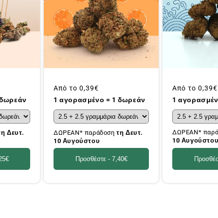
Συνήθης
Από το
0,39€
Συνήθης
Από το
0,39€
τιμή
τιμή
1 αγορασμέν
 δωρεάν
1 αγορασμένο = 1 δωρεάν
ΔΩΡΕΑΝ* παρ
τη Δευτ.
ΔΩΡΕΑΝ* παράδοση
τη Δευτ.
10 Αυγούστο
10 Αυγούστου
Προσθέσ
25€
Προσθέστε -
7,40€