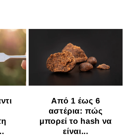
αντι
Από 1 έως 6
αστέρια: πώς
τη
μπορεί το hash να
..
είναι...