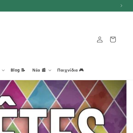
Καλάθι
Σύνδεση
Blog 📝
Νέα 📰
Παιχνίδια 🎮