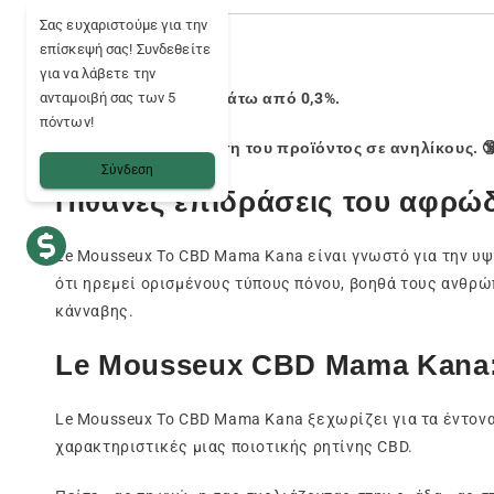
Σας ευχαριστούμε για την
επίσκεψή σας! Συνδεθείτε
για να λάβετε την
ανταμοιβή σας των 5
Περιεκτικότητα THC κάτω από 0,3%.
πόντων!
Απαγορεύεται η χρήση του προϊόντος σε ανηλίκους. 
Σύνδεση
Πιθανές επιδράσεις του αφρώ
Le Mousseux Το CBD Mama Kana είναι γνωστό για την υψ
ότι ηρεμεί ορισμένους τύπους πόνου, βοηθά τους ανθρώ
κάνναβης.
Le Mousseux CBD Mama Kana:
Le Mousseux Το CBD Mama Kana ξεχωρίζει για τα έντονα
χαρακτηριστικές μιας ποιοτικής ρητίνης CBD.