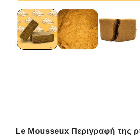
Άνοιγμα
των
μέσων
ενημέρωσης
1
σε
ένα
modal
παράθυρο
Le Mousseux Περιγραφή της ρ