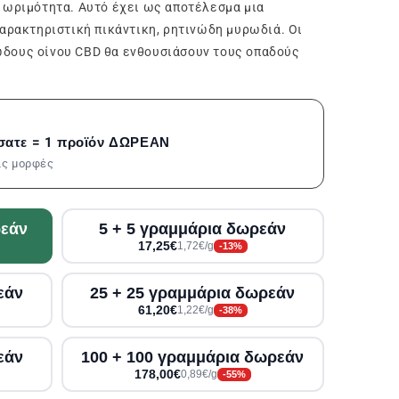
 ωριμότητα. Αυτό έχει ως αποτέλεσμα μια
χαρακτηριστική πικάντικη, ρητινώδη μυρωδιά. Οι
δους οίνου CBD θα ενθουσιάσουν τους οπαδούς
σατε = 1 προϊόν ΔΩΡΕΑΝ
τις μορφές
ρεάν
5 + 5 γραμμάρια δωρεάν
17,25€
1,72€/g
-13%
εάν
25 + 25 γραμμάρια δωρεάν
61,20€
1,22€/g
-38%
εάν
100 + 100 γραμμάρια δωρεάν
178,00€
0,89€/g
-55%