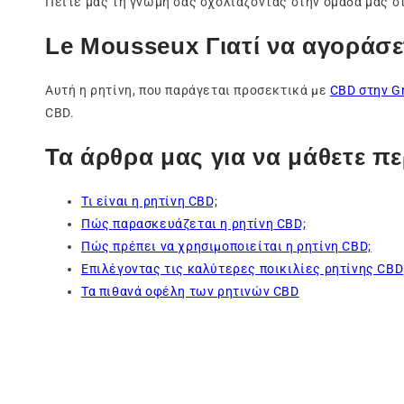
Πείτε μας τη γνώμη σας σχολιάζοντας στην ομάδα μας 
Le Mousseux Γιατί να αγοράσ
Αυτή η ρητίνη, που παράγεται προσεκτικά με
CBD στην Gr
CBD.
Τα άρθρα μας για να μάθετε περ
Τι είναι η ρητίνη CBD;
Πώς παρασκευάζεται η ρητίνη CBD;
Πώς πρέπει να χρησιμοποιείται η ρητίνη CBD;
Επιλέγοντας τις καλύτερες ποικιλίες ρητίνης CBD
Τα πιθανά οφέλη των ρητινών CBD