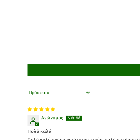
Ταξινόμηση κατά
Ανώνυμος
Πολύ καλά
Πολύ καλή σχέση ποιότητας-τιμής, πολύ ευχάριστ