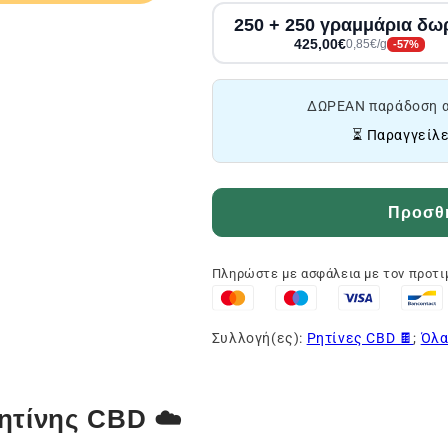
250 + 250 γραμμάρια δω
425,00€
0,85€/g
-57%
ΔΩΡΕΑΝ παράδοση α
⏳ Παραγγείλε
Προσθή
Πληρώστε με ασφάλεια με τον προτ
Συλλογή(ες):
Ρητίνες CBD 🍫
;
Όλα
ητίνης CBD ☁️