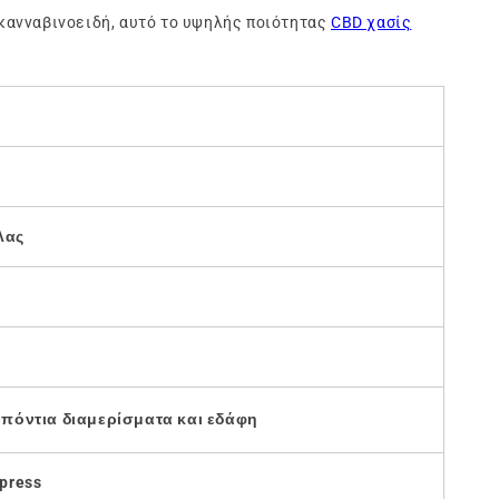
α κανναβινοειδή, αυτό το υψηλής ποιότητας
CBD χασίς
λας
πόντια διαμερίσματα και εδάφη
xpress