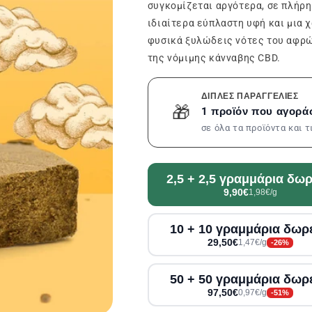
συγκομίζεται αργότερα, σε πλήρη
ιδιαίτερα εύπλαστη υφή και μια 
φυσικά ξυλώδεις νότες του αφρώ
της νόμιμης κάνναβης CBD.
ΔΙΠΛΈΣ ΠΑΡΑΓΓΕΛΊΕΣ
🎁
1 προϊόν που αγορά
σε όλα τα προϊόντα και 
2,5 + 2,5 γραμμάρια δω
9,90€
1,98€/g
10 + 10 γραμμάρια δωρ
29,50€
1,47€/g
-26%
50 + 50 γραμμάρια δωρ
97,50€
0,97€/g
-51%