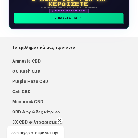
ΚΕΡΔΙΣΕΤΕ
Συμμετέχετε και ανεβείτε στην κατάταξη
🗓 ΑΝΤΑΜΟΙΒΕΣ ΚΑΘΕ ΜΗΝΑ
ΠΑΙΞΤΕ ΤΩΡΑ
Τα εμβληματικά μας προϊόντα
Amnesia CBD
OG Kush CBD
Purple Haze CBD
Cali CBD
Moonrock CBD
CBD Αφρώδες κίτρινο
3X CBD φιλτραρισμένο
Afghan Hash CBD
Σας ευχαριστούμε για την