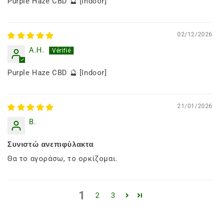
Purple Haze CBD 🔮 [Indoor]
02/12/2026
A.H.
Purple Haze CBD 🔮 [Indoor]
21/01/2026
B.
Συνιστώ ανεπιφύλακτα
Θα το αγοράσω, το ορκίζομαι.
1
2
3