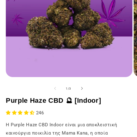
Άνοιγμα
Ά
των
τ
μέσων
μ
του
1
/
3
ενημέρωσης
ε
1
2
Purple Haze CBD 🔮 [Indoor]
σε
σ
ένα
έ
modal
m
246
παράθυρο
π
Η Purple Haze CBD Indoor είναι μια αποκλειστική
καινούργια ποικιλία της Mama Kana, η οποία