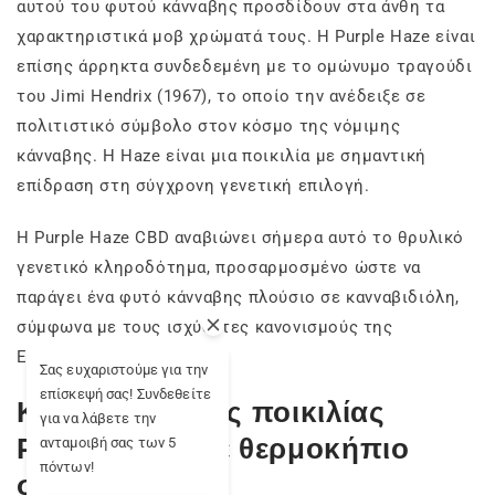
αυτού του φυτού κάνναβης προσδίδουν στα άνθη τα
χαρακτηριστικά μοβ χρώματά τους. Η Purple Haze είναι
επίσης άρρηκτα συνδεδεμένη με το ομώνυμο τραγούδι
του Jimi Hendrix (1967), το οποίο την ανέδειξε σε
πολιτιστικό σύμβολο στον κόσμο της νόμιμης
κάνναβης. Η Haze είναι μια ποικιλία με σημαντική
επίδραση στη σύγχρονη γενετική επιλογή.
Η Purple Haze CBD αναβιώνει σήμερα αυτό το θρυλικό
γενετικό κληροδότημα, προσαρμοσμένο ώστε να
παράγει ένα φυτό κάνναβης πλούσιο σε κανναβιδιόλη,
σύμφωνα με τους ισχύοντες κανονισμούς της
Ευρωπαϊκής Ένωσης.
Σας ευχαριστούμε για την
επίσκεψή σας! Συνδεθείτε
Καλλιέργεια της ποικιλίας
για να λάβετε την
Purple Haze σε θερμοκήπιο
ανταμοιβή σας των 5
πόντων!
στην Ιταλία