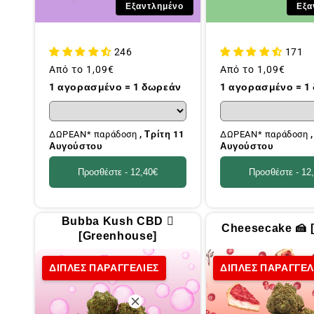
Εξαντλημένο
Εξα
246
171
Συνήθης
Από το
1,09€
Συνήθης
Από το
1,09€
τιμή
τιμή
1 αγορασμένο = 1 δωρεάν
1 αγορασμένο = 1
ΔΩΡΕΑΝ* παράδοση
, Τρίτη 11
ΔΩΡΕΑΝ* παράδοση
Αυγούστου
Αυγούστου
Προσθέστε -
12,40€
Προσθέστε -
12
Bubba Kush CBD 🺧
Cheesecake 🍰 [
[Greenhouse]
ΔΙΠΛΕΣ ΠΑΡΑΓΓΕΛΙΕΣ
ΔΙΠΛΕΣ ΠΑΡΑΓΓΕΛ