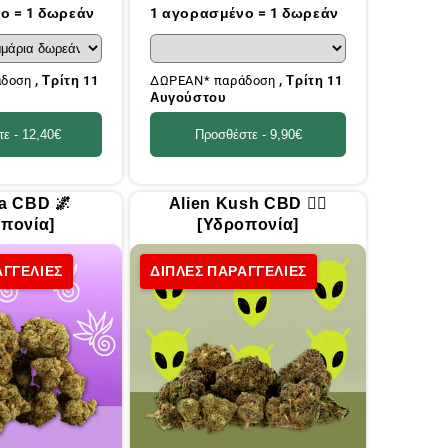
τιμή
ο = 1 δωρεάν
1 αγορασμένο = 1 δωρεάν
άδοση
, Τρίτη 11
ΔΩΡΕΑΝ* παράδοση
, Τρίτη 11
Αυγούστου
τε -
12,40€
Προσθέστε -
9,90€
a CBD 🌌
Alien Kush CBD 🧟‍♂️
πονία]
[Υδροπονία]
ΑΓΓΕΛΙΕΣ
ΔΙΠΛΕΣ ΠΑΡΑΓΓΕΛΙΕΣ