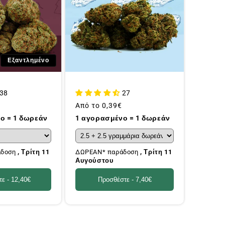
Εξαντλημένο
38
27
Συνήθης
Από το
0,39€
τιμή
ο = 1 δωρεάν
1 αγορασμένο = 1 δωρεάν
άδοση
, Τρίτη 11
ΔΩΡΕΑΝ* παράδοση
, Τρίτη 11
Αυγούστου
τε -
12,40€
Προσθέστε -
7,40€