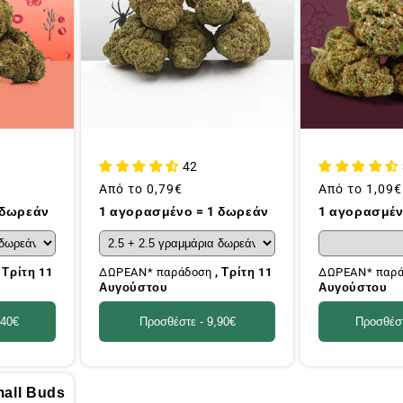
42
Συνήθης
Από το
0,79€
Συνήθης
Από το
1,09€
τιμή
τιμή
 δωρεάν
1 αγορασμένο = 1 δωρεάν
1 αγορασμέν
, Τρίτη 11
ΔΩΡΕΑΝ* παράδοση
, Τρίτη 11
ΔΩΡΕΑΝ* παρ
Αυγούστου
Αυγούστου
,40€
Προσθέστε -
9,90€
Προσθέσ
all Buds