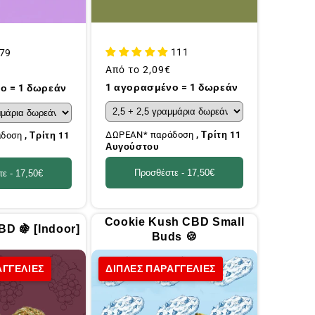
111
79
Συνήθης
Από το
2,09€
τιμή
1 αγορασμένο = 1 δωρεάν
ο = 1 δωρεάν
ΔΩΡΕΑΝ* παράδοση
, Τρίτη 11
άδοση
, Τρίτη 11
Αυγούστου
Προσθέστε -
17,50€
τε -
17,50€
Cookie Kush CBD Small
BD 🍇 [Indoor]
Buds 🍪
ΑΓΓΕΛΙΕΣ
ΔΙΠΛΕΣ ΠΑΡΑΓΓΕΛΙΕΣ