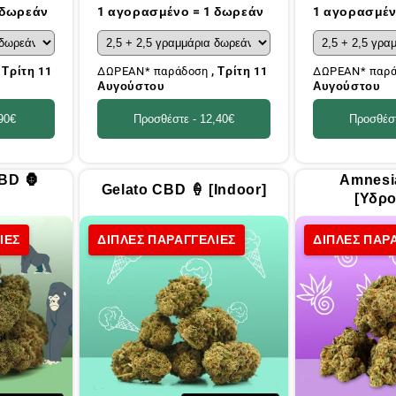
τιμή
τιμή
 δωρεάν
1 αγορασμένο = 1 δωρεάν
1 αγορασμέν
, Τρίτη 11
ΔΩΡΕΑΝ* παράδοση
, Τρίτη 11
ΔΩΡΕΑΝ* παρ
Αυγούστου
Αυγούστου
90€
Προσθέστε -
12,40€
Προσθέσ
CBD 🦍
Amnesi
Gelato CBD 🍦 [Indoor]
[Υδρο
ΙΕΣ
ΔΙΠΛΕΣ ΠΑΡΑΓΓΕΛΙΕΣ
ΔΙΠΛΕΣ ΠΑΡ