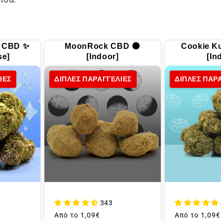
s CBD ✨
MoonRock CBD 🌑
Cookie K
se]
[Indoor]
[In
ΙΕΣ
ΔΙΠΛΕΣ ΠΑΡΑΓΓΕΛΙΕΣ
ΔΙΠΛΕΣ ΠΑΡ
343
Συνήθης
Από το
1,09€
Συνήθης
Από το
1,09€