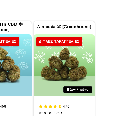
ush CBD 🍪
Amnesia 🌌 [Greenhouse]
door]
ΑΓΓΕΛΙΕΣ
ΔΙΠΛΕΣ ΠΑΡΑΓΓΕΛΙΕΣ
Εξαντλημένο
468
476
Συνήθης
Από το
0,79€