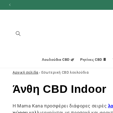
και
προχωρήστε
στο
περιεχόμενο
Λουλούδια CBD 🌿
Ρητίνες CBD 🍫
Αρχική σελίδα
›
Εσωτερική CBD λουλούδια
Σ
Άνθη CBD Indoor
υ
Η Mama Kana προσφέρει διάφορες σειρές
λ
χώρου
καλλιεργούνται με προσοχή και φροντ