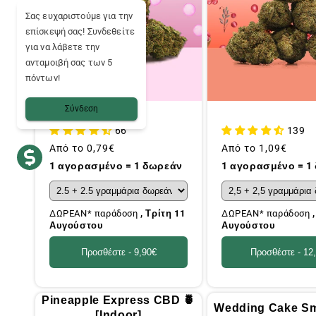
Σας ευχαριστούμε για την
επίσκεψή σας! Συνδεθείτε
για να λάβετε την
ανταμοιβή σας των 5
πόντων!
Σύνδεση
66
139
Συνήθης
Από το
0,79€
Συνήθης
Από το
1,09€
τιμή
τιμή
1 αγορασμένο = 1 δωρεάν
1 αγορασμένο = 1
ΔΩΡΕΑΝ* παράδοση
, Τρίτη 11
ΔΩΡΕΑΝ* παράδοση
Αυγούστου
Αυγούστου
Προσθέστε -
9,90€
Προσθέστε -
12
Pineapple Express CBD 🍍
Wedding Cake Sm
[Indoor]