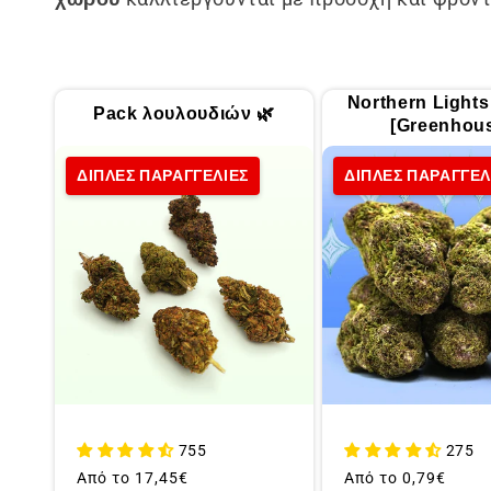
λ
λ
Northern Light
Pack λουλουδιών 🌿
ο
[Greenhou
ΔΙΠΛΕΣ ΠΑΡΑΓΓΕΛΙΕΣ
ΔΙΠΛΕΣ ΠΑΡΑΓΓΕΛ
γ
ή
:
755
275
Συνήθης
Από το
17,45€
Συνήθης
Από το
0,79€