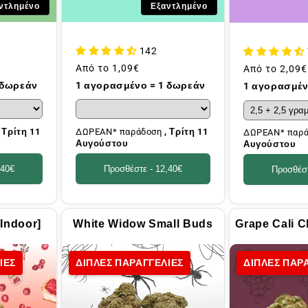
ντλημένο
Εξαντλημένο
142
Συνήθης
Από το
1,09€
Συνήθης
Από το
2,09€
τιμή
τιμή
 δωρεάν
1 αγορασμένο = 1 δωρεάν
1 αγορασμέν
, Τρίτη 11
ΔΩΡΕΑΝ* παράδοση
, Τρίτη 11
ΔΩΡΕΑΝ* παρ
Αυγούστου
Αυγούστου
,40€
Προσθέστε -
12,40€
Προσθέσ
Indoor]
White Widow Small Buds
Grape Cali C
ΙΕΣ
ΔΙΠΛΕΣ ΠΑΡΑΓΓΕΛΙΕΣ
ΔΙΠΛΕΣ ΠΑΡ