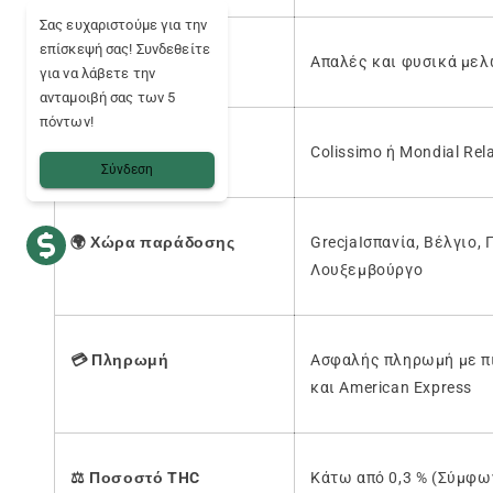
Σας ευχαριστούμε για την
επίσκεψή σας! Συνδεθείτε
🍭
Αρώματα
Απαλές και φυσικά μελ
για να λάβετε την
ανταμοιβή σας των 5
πόντων!
🚚
Παράδοση
Colissimo ή Mondial Rel
Σύνδεση
🌍
Χώρα παράδοσης
GrecjaΙσπανία, Βέλγιο, 
Λουξεμβούργο
💳
Πληρωμή
Ασφαλής πληρωμή με πι
και American Express
⚖️
Ποσοστό THC
Κάτω από 0,3 % (Σύμφω