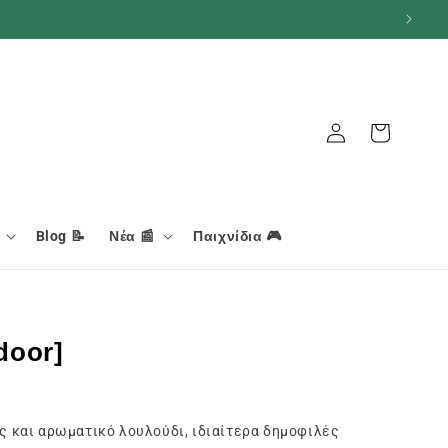
Σύνδεση
Καλάθι
Blog 📝
Νέα 📰
Παιχνίδια 🎮
door]
ς και αρωματικό λουλούδι, ιδιαίτερα δημοφιλές