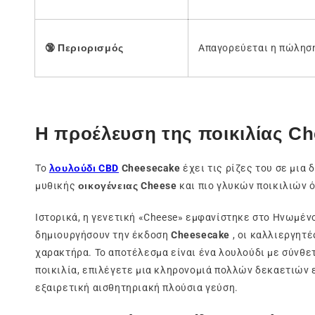
🔞
Περιορισμός
Απαγορεύεται η πώληση
Η προέλευση της ποικιλίας Ch
Το
λουλούδι CBD
Cheesecake
έχει τις ρίζες του σε μια
μυθικής
οικογένειας Cheese
και πιο γλυκών ποικιλιών 
Ιστορικά, η γενετική «Cheese» εμφανίστηκε στο Ηνωμένο 
δημιουργήσουν την έκδοση
Cheesecake
, οι καλλιεργητ
χαρακτήρα. Το αποτέλεσμα είναι ένα λουλούδι με σύνθε
ποικιλία, επιλέγετε μια κληρονομιά πολλών δεκαετιών ε
εξαιρετική αισθητηριακή πλούσια γεύση.