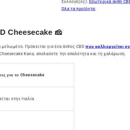
Συλλογή(ες):
Εσωτερικά άνθη CB
Όλα τα προϊόντα
;
D Cheesecake 🧀
ά μελωμένο. Πρόκειται για ένα άνθος CBD
που καλλιεργείται σ
 Cheesecake Kana, απολαύστε την απαλότητα και τη χαλάρωση.
ες για το Cheesecake
ίται στην Ιταλία