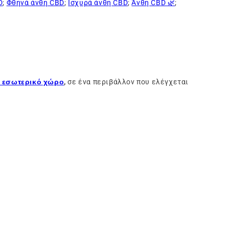
D
;
Φθηνά άνθη CBD
;
Ισχυρά άνθη CBD
;
Άνθη CBD 🌿
;
ε εσωτερικό χώρο
,
σε ένα περιβάλλον που ελέγχεται