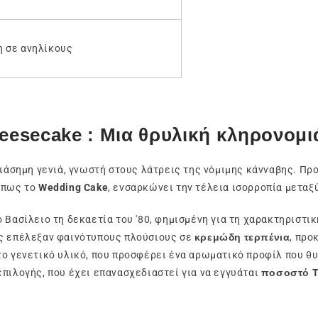
 σε ανηλίκους
eesecake : Μια θρυλική κληρονομι
 διάσημη γενιά, γνωστή στους λάτρεις της νόμιμης κάνναβης. Π
όπως το
Wedding Cake
, ενσαρκώνει την τέλεια ισορροπία μετα
Βασίλειο τη δεκαετία του '80, φημισμένη για τη χαρακτηριστικ
ές επέλεξαν φαινότυπους πλούσιους σε
κρεμώδη τερπένια
, προ
το γενετικό υλικό, που προσφέρει ένα αρωματικό προφίλ που θυ
πιλογής, που έχει επανασχεδιαστεί για να εγγυάται
ποσοστό T