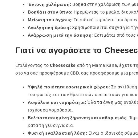
Έντονη χαλάρωση:
Βοηθά στην χαλάρωση των μυϊ
Βοηθάει στον ύπνο:
Ηρεμώντας το μυαλό, διευκολ
Μείωση του άγχους:
Τα ειδικά τερπένια του δρουν
Αναλγητική δράση:
Χρησιμοποιείται συχνά για τ
Ανάρρωση μετά την άσκηση:
Εκτιμάται από τους 
Γιατί να αγοράσετε το Chees
Επιλέγοντας το
Cheesecake
από τη Mama Kana, έχετε τη
στο να σας προσφέρουμε CBD, σας προσφέρουμε μια pre
Υψηλή ποιότητα εσωτερικού χώρου:
Σε αντίθεση 
του φωτός και των θρεπτικών συστατικών για πυκ
Ασφάλεια και νομιμότητα:
Όλα τα άνθη μας αναλύο
ισχύουσα νομοθεσία.
Βελτιστοποιημένη ξήρανση και καθαρισμός:
Τηρο
κατά τη γευσιγνωσία.
Φυσική εναλλακτική λύση:
Είναι ο ιδανικός σύμμ