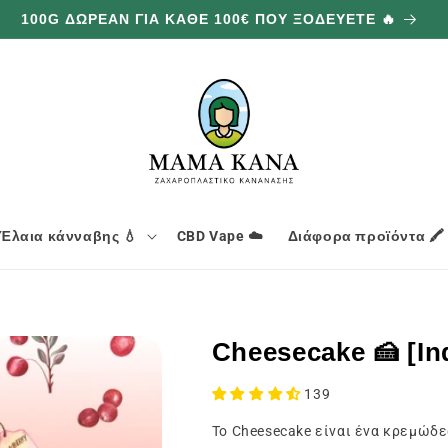
100G ΔΩΡΕΑΝ ΓΙΑ ΚΑΘΕ 100€ ΠΟΥ ΞΟΔΕΥΕΤΕ 🔥
Έλαια κάνναβης 💧
CBD Vape ☁️
Διάφορα προϊόντα 🖍️
Cheesecake 🍰 [In
139
Το Cheesecake είναι ένα κρεμώδε