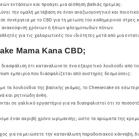
κών εντάσεων και προάγει μια αίσθηση βαθιάς ηρεμίας.
ύνει την ομαλή μετάβαση σε έναν αναζωογονητικό και ποιοτικό
 σε συνέργεια με το CBD για τη μείωση του καθημερινού στρες 
ην ανακούφιση χρόνιων ή ήπιων φλεγμονωδών πόνων.
αθλητές για τις χαλαρωτικές του ιδιότητες μετά από μια εντατ
ecake Mama Kana CBD;
 διασφάλιση ότι καταναλώνετε ένα εξαιρετικό λουλούδι από τ
mium εμπειρία που διασφαλίζεται από αυστηρές δεσμεύσεις:
με τα λουλούδια της βασικής γκάμας, το Cheesecake σε εσωτερ
νά και ρητινώδη άνθη.
νται σε γαλλικό εργαστήριο για να διασφαλιστεί ότι το ποσοστ
ύμε έναν ακριβή χρόνο ωρίμανσης, ώστε τα αρώματα της κρεμ
αχος για να μειώσετε την κατανάλωση παραδοσιακού κάνναβη, 