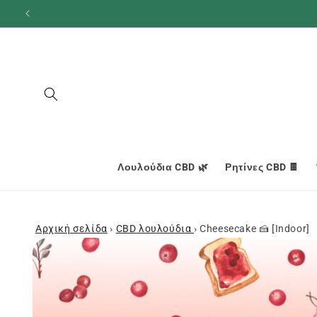
και
προχωρήστε
στο
περιεχόμενο
Λουλούδια CBD 🌿
Ρητίνες CBD 🍫
Αρχική σελίδα
›
CBD λουλούδια
›
Cheesecake 🍰 [Indoor]
Μεταβείτε
στις
πληροφορίες
προϊόντος