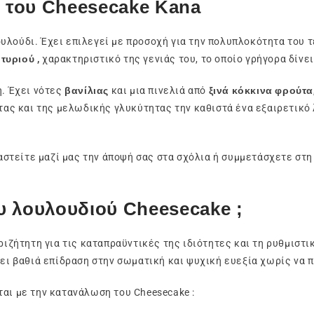
ς του Cheesecake Kana
ουλούδι. Έχει επιλεγεί με προσοχή για την πολυπλοκότητα του 
τυριού ,
χαρακτηριστικό της γενιάς του, το οποίο γρήγορα δίνε
ή. Έχει νότες
βανίλιας
και μια πινελιά από
ξινά κόκκινα φρούτα
ητας και της μελωδικής γλυκύτητας την καθιστά ένα εξαιρετικ
τείτε μαζί μας την άποψή σας στα σχόλια ή συμμετάσχετε στη
ου λουλουδιού Cheesecake ;
εριζήτητη για τις καταπραϋντικές της ιδιότητες και τη ρυθμιστι
έχει βαθιά επίδραση στην σωματική και ψυχική ευεξία χωρίς να
ται με την κατανάλωση του Cheesecake :