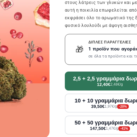
στους λάτρεις των γλυκών και μ
αυτή η ποικιλία επωφελείται από
εκφράσει όλο το αρωματικό της δ
φυσικό λουλούδι με άψογη αισθητ
ΔΙΠΛΈΣ ΠΑΡΑΓΓΕΛΊΕΣ
🎁
1 προϊόν που αγορά
σε όλα τα προϊόντα και 
2,5 + 2,5 γραμμάρια δω
12,40€
2,48€/g
10 + 10 γραμμάρια δωρ
39,50€
1,97€/g
-20%
50 + 50 γραμμάρια δωρ
147,50€
1,47€/g
-41%