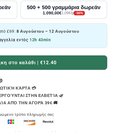
ρεάν
500 + 500 γραμμάρια δωρεάν
1.090,00€
1,09€/g
-56%
πό £69:
8 Αυγούστου – 12 Αυγούστου
αγγελία εντός
12h 43min
η στο καλάθι | €12.40
🤑
ΩΤΙΚΉ ΚΆΡΤΑ 💳
ΡΓΟΎΝΤΑΙ ΣΤΗΝ ΕΛΒΕΤΊΑ 🌿
ΊΑ ΑΠΌ ΤΗΝ ΑΓΟΡΆ 39€ 🚚
ιμώμενο τρόπο πληρωμής σας