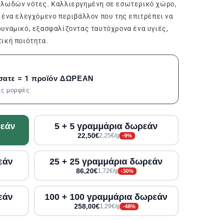
ελωδών νότες. Καλλιεργημένη σε εσωτερικό χώρο,
 ένα ελεγχόμενο περιβάλλον που της επιτρέπει να
υναμικό, εξασφαλίζοντας ταυτόχρονα ένα υγιές,
ική ποιότητα.
σατε = 1 προϊόν ΔΩΡΕΑΝ
τις μορφές
ρεάν
5 + 5 γραμμάρια δωρεάν
22,50€
2,25€/g
-9%
εάν
25 + 25 γραμμάρια δωρεάν
86,20€
1,72€/g
-30%
εάν
100 + 100 γραμμάρια δωρεάν
258,00€
1,29€/g
-48%