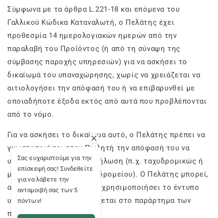
Σύμφωνα με τα άρθρα L.221-18 και επόμενα του
Γαλλικού Κώδικα Καταναλωτή, ο Πελάτης έχει
προθεσμία 14 ημερολογιακών ημερών από την
παραλαβή του Προϊόντος (ή από τη σύναψη της
σύμβασης παροχής υπηρεσιών) για να ασκήσει το
δικαίωμά του υπαναχώρησης, χωρίς να χρειάζεται να
αιτιολογήσει την απόφασή του ή να επιβαρυνθεί με
οποιαδήποτε έξοδα εκτός από αυτά που προβλέπονται
από το νόμο.
Για να ασκήσει το δικαίωμα αυτό, ο Πελάτης πρέπει να
γνωστοποιήσει στον Πωλητή την απόφασή του να
Σας ευχαριστούμε για την
υπαναχωρήσει με σαφή δήλωση (π.χ. ταχυδρομικώς ή
επίσκεψή σας! Συνδεθείτε
μέσω ηλεκτρονικού ταχυδρομείου). Ο Πελάτης μπορεί,
για να λάβετε την
αλλά δεν υποχρεούται, να χρησιμοποιήσει το έντυπο
ανταμοιβή σας των 5
υπαναχώρησης που παρέχεται στο παράρτημα των
πόντων!
παρόντων ΓΟΣ.