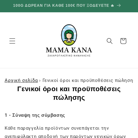
και
100G ΔΩΡΕΑΝ ΓΙΑ ΚΑΘΕ 100€ ΠΟΥ ΞΟΔΕΥΕΤΕ 🔥
προχωρήστε
στο
περιεχόμενο
Καλάθι
Αρχική σελίδα
›
Γενικοί όροι και προϋποθέσεις πώλησης
Γενικοί όροι και προϋποθέσεις
πώλησης
1 - Σύναψη της σύμβασης
Κάθε παραγγελία προϊόντων συνεπάγεται την
ανεπιφύλακτη αποδοχή των παρόντων γενικών όρων