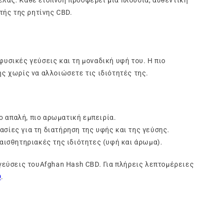
νέλας. Κάθε εισπνοή προσφέρει μια πλούσια, αυθεντική
τής της ρητίνης CBD.
υσικές γεύσεις και τη μοναδική υφή του. Η πιο
νης χωρίς να αλλοιώσετε τις ιδιότητές της.
ο απαλή, πιο αρωματική εμπειρία.
σίες για τη διατήρηση της υφής και της γεύσης.
αισθητηριακές της ιδιότητες (υφή και άρωμα).
γεύσεις τουAfghan Hash CBD. Για πλήρεις λεπτομέρειες
D
.