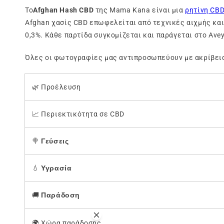
Το
Afghan Hash CBD
της Mama Kana είναι μια
ρητίνη CB
Afghan χασίς CBD επωφελείται από τεχνικές αιχμής και
0,3%. Κάθε παρτίδα συγκομίζεται και παράγεται στο Ave
Όλες οι φωτογραφίες μας αντιπροσωπεύουν με ακρίβεια
🌿 Προέλευση
📈 Περιεκτικότητα σε CBD
🍭
Γεύσεις
💧
Υγρασία
🚚
Παράδοση
🌍 Χώρα παράδοσης