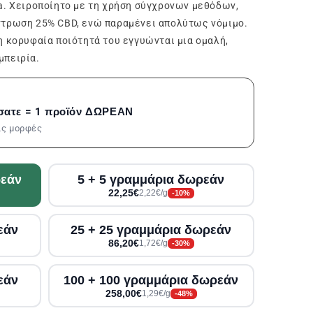
a. Χειροποίητο με τη χρήση σύγχρονων μεθόδων,
ντρωση 25% CBD, ενώ παραμένει απολύτως νόμιμο.
η κορυφαία ποιότητά του εγγυώνται μια ομαλή,
μπειρία.
σατε = 1 προϊόν ΔΩΡΕΑΝ
τις μορφές
ρεάν
5 + 5 γραμμάρια δωρεάν
22,25€
2,22€/g
-10%
εάν
25 + 25 γραμμάρια δωρεάν
86,20€
1,72€/g
-30%
εάν
100 + 100 γραμμάρια δωρεάν
258,00€
1,29€/g
-48%