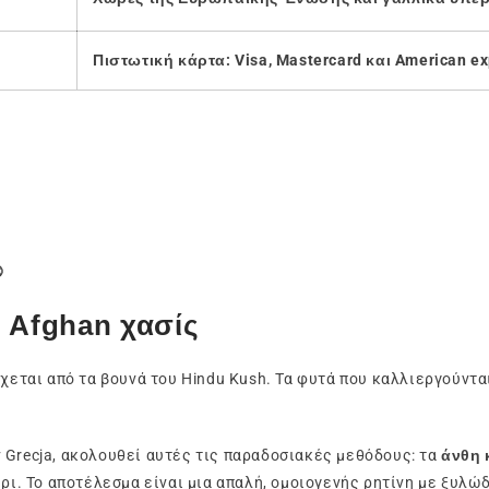
Πιστωτική κάρτα: Visa, Mastercard και American e

 Afghan χασίς
ρχεται από τα βουνά του Hindu Kush. Τα φυτά που καλλιεργούντα
 Grecja, ακολουθεί αυτές τις παραδοσιακές μεθόδους: τα
άνθη 
έρι. Το αποτέλεσμα είναι μια απαλή, ομοιογενής ρητίνη με ξυ