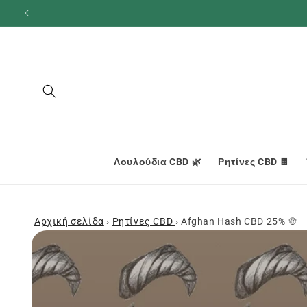
και
προχωρήστε
στο
περιεχόμενο
Λουλούδια CBD 🌿
Ρητίνες CBD 🍫
Αρχική σελίδα
›
Ρητίνες CBD
›
Afghan Hash CBD 25% 👳
Μεταβείτε
στις
πληροφορίες
προϊόντος