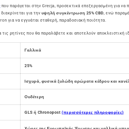
D
που παράγεται στην Grecja, προσεκτικά επεξεργασμένη για να 
 διακρίνεται για την
υψηλή συγκέντρωση 25% CBD
, ενώ παραμ
yron για να εγγυάται σταθερή, παραδοσιακή ποιότητα.
 τις ρητίνες που θα παραλάβετε και αποτελούν αποκλειστική 
Γαλλικά
25%
Ισχυρά, φυσικά ξυλώδη
αρώματα κέδρου και κανέ
Ουδέτερη
GLS ή Chronopost
(περισσότερες πληροφορίες)
Χώρες της Ευρωπαϊκής Ένωσης και γαλλικά υπερ