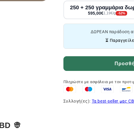
250 + 250 γραμμάρια δω
595,00€
1,19€/g
-52%
ΔΩΡΕΑΝ παράδοση α
⏳ Παραγγείλε
Προσθήκ
Πληρώστε με ασφάλεια με τον προτ
Συλλογή(ες):
Τα best-seller μας C
BD 👳