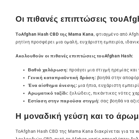
Οι πιθανές επιπτώσεις τουAf
ΤοAfghan Hash CBD της Mama Kana
, φτιαγμένο από Afg
ρητίνη προσφέρει μια ομαλή, ευχάριστη εμπειρία, ιδανικ
Ακολουθούν οι πιθανές επιπτώσεις τουAfghan Hash:
Βαθιά χαλάρωση:
προάγει μια στιγμή ηρεμίας και
Γενική καταπραϋντική δράση:
βοηθά στην αποφόρ
Ένα αίσθημα άνεσης:
μια ήπια, ευχάριστη εμπειρί
Αρωματικό ταξίδι:
ξυλώδεις, πικάντικες νότες χαρ
Εστίαση στην παρούσα στιγμή:
σας βοηθά να αξι
Η μοναδική γεύση και το άρω
ΤοAfghan Hash CBD της Mama Kana διακρίνεται για τα
π