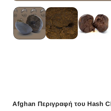
Άνοιγμα
των
μέσων
ενημέρωσης
1
σε
ένα
modal
παράθυρο
Afghan Περιγραφή του Hash C