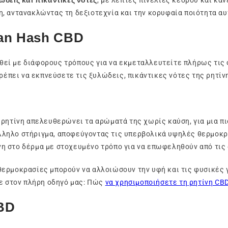
ώδεις και πικάντικες νότες
, με λεπτές πινελιές κέδρου και κα
, αντανακλώντας τη δεξιοτεχνία και την κορυφαία ποιότητα αυ
an Hash CBD
ί με διάφορους τρόπους για να εκμεταλλευτείτε πλήρως τις φ
ιτρέπει να εκπνεύσετε τις ξυλώδεις, πικάντικες νότες της ρητί
ρητίνη απελευθερώνει τα αρώματά της χωρίς καύση, για μια πι
ληλο στήριγμα, αποφεύγοντας τις υπερβολικά υψηλές θερμοκρα
η στο δέρμα με στοχευμένο τρόπο για να επωφεληθούν από τις 
θερμοκρασίες μπορούν να αλλοιώσουν την υφή και τις φυσικές 
τε στον πλήρη οδηγό μας: Πώς
να χρησιμοποιήσετε τη ρητίνη CB
BD