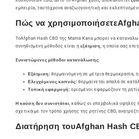
λουλουδιών CBD, αυτό το Afghan χασίς αποκαλύπτει
ξυλ
εμπειρία, ταυτόχρονα αναζωογονητική και εκλεπτυσμένη
Πώς να χρησιμοποιήσετεAfgh
ΤοAfghan Hash CBD της Mama Kana μπορεί να καταναλωθε
συνηθισμένη μέθοδος είναι η
εξάτμιση
, η οποία σας επ
Συνιστώμενες μέθοδοι κατανάλωσης:
Εξάτμιση:
θερμαινόμενη σε μέτρια θερμοκρασία, η 
Ελεγχόμενος καπνός:
θερμαίνεται απαλά σε κατάλ
Τοπική εφαρμογή:
ορισμένοι εφαρμόζουν τη ρητίν
Η καύση δεν συνιστάται
, καθώς οι υπερβολικά υψηλές 
σχετικά με τον τρόπο χρήσης της ρητίνης CBD, ανατρέξ
Διατήρηση τουAfghan Hash C