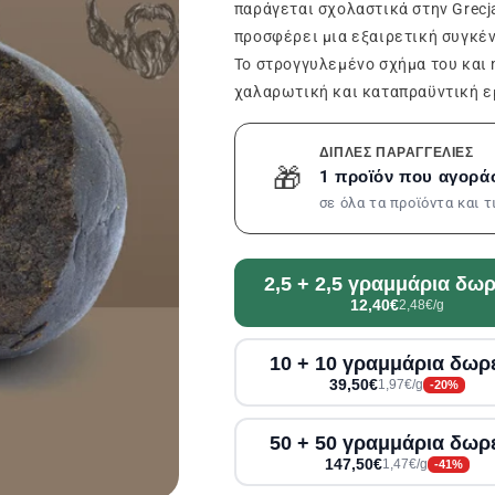
παράγεται σχολαστικά στην Grecj
προσφέρει μια εξαιρετική συγκέ
Το στρογγυλεμένο σχήμα του και 
χαλαρωτική και καταπραϋντική ε
ΔΙΠΛΈΣ ΠΑΡΑΓΓΕΛΊΕΣ
🎁
1 προϊόν που αγορά
σε όλα τα προϊόντα και 
2,5 + 2,5 γραμμάρια δω
12,40€
2,48€/g
10 + 10 γραμμάρια δωρ
39,50€
1,97€/g
-20%
50 + 50 γραμμάρια δωρ
147,50€
1,47€/g
-41%