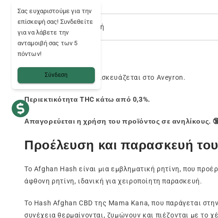
Σας ευχαριστούμε για την
επίσκεψή σας! Συνδεθείτε
💳 Ασφαλής πληρωμή
για να λάβετε την
ανταμοιβή σας των 5
πόντων!
Σύνδεση
Συγκομίζεται και παρασκευάζεται στο Aveyron.
Περιεκτικότητα THC κάτω από 0,3%.
Απαγορεύεται η χρήση του προϊόντος σε ανηλίκους. 
Προέλευση και παρασκευή του
Το Afghan Hash είναι μια εμβληματική ρητίνη, που προέ
άφθονη ρητίνη, ιδανική για χειροποίητη παρασκευή.
Το Hash Afghan CBD της Mama Kana, που παράγεται στην
συνέχεια θερμαίνονται, ζυμώνουν και πιέζονται με το χ