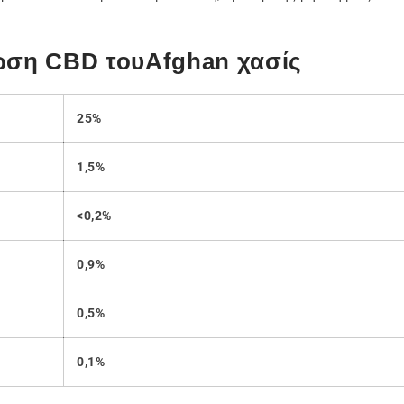
ωση CBD τουAfghan χασίς
25%
1,5%
<0,2%
0,9%
0,5%
0,1%