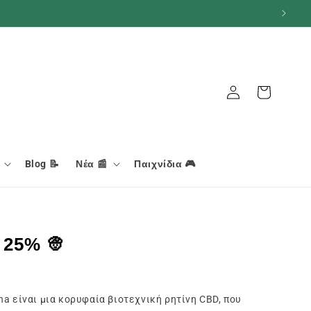
Σύνδεση
Καλάθι
Blog 📝
Νέα 📰
Παιχνίδια 🎮
 25% 👳
 είναι μια κορυφαία βιοτεχνική ρητίνη CBD, που