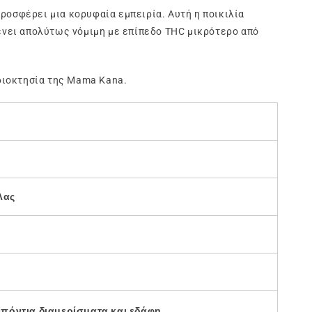
προσφέρει μια κορυφαία εμπειρία. Αυτή η ποικιλία
ένει απολύτως νόμιμη με επίπεδο THC μικρότερο από
ιδιοκτησία της Mama Kana.
λας
πόντια διαμερίσματα και εδάφη