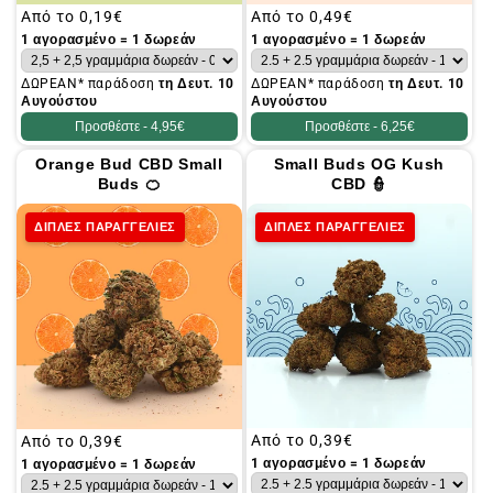
Συνήθης
Από το
0,19€
Συνήθης
Από το
0,49€
τιμή
τιμή
1 αγορασμένο = 1 δωρεάν
1 αγορασμένο = 1 δωρεάν
ΔΩΡΕΑΝ* παράδοση
τη Δευτ. 10
ΔΩΡΕΑΝ* παράδοση
τη Δευτ. 10
Αυγούστου
Αυγούστου
Προσθέστε -
4,95€
Προσθέστε -
6,25€
Orange Bud CBD Small
Small Buds OG Kush
Buds 🍊
CBD 👮
ΔΙΠΛΕΣ ΠΑΡΑΓΓΕΛΙΕΣ
ΔΙΠΛΕΣ ΠΑΡΑΓΓΕΛΙΕΣ
Συνήθης
Από το
0,39€
Συνήθης
Από το
0,39€
τιμή
τιμή
1 αγορασμένο = 1 δωρεάν
1 αγορασμένο = 1 δωρεάν