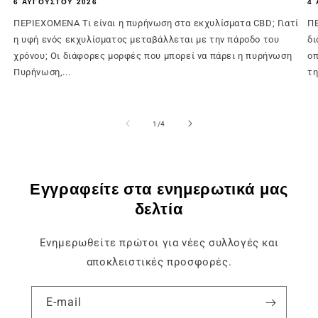
6 ΑΥΓΟΎΣΤΟΥ 2026
4 
ΠΕΡΙΕΧΟΜΕΝΑ Τι είναι η πυρήνωση στα εκχυλίσματα CBD; Γιατί
ΠΕ
η υφή ενός εκχυλίσματος μεταβάλλεται με την πάροδο του
δι
χρόνου; Οι διάφορες μορφές που μπορεί να πάρει η πυρήνωση
οπ
Πυρήνωση,...
τη
του
1
/
4
Εγγραφείτε στα ενημερωτικά μας
δελτία
Ενημερωθείτε πρώτοι για νέες συλλογές και
αποκλειστικές προσφορές.
E-mail