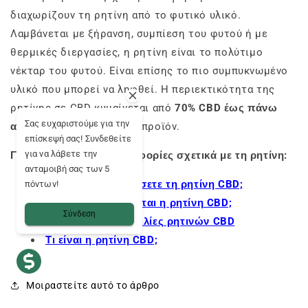
διαχωρίζουν τη ρητίνη από το φυτικό υλικό.
Λαμβάνεται με ξήρανση, συμπίεση του φυτού ή με
θερμικές διεργασίες, η ρητίνη είναι το πολύτιμο
νέκταρ του φυτού. Είναι επίσης το πιο συμπυκνωμένο
υλικό που μπορεί να ληφθεί. Η περιεκτικότητα της
ρητίνης σε CBD κυμαίνεται από
70% CBD έως πάνω
Σας ευχαριστούμε για την
από 99% CBD στο τελικό
προϊόν.
επίσκεψή σας! Συνδεθείτε
για να λάβετε την
Για περισσότερες πληροφορίες σχετικά με τη ρητίνη:
ανταμοιβή σας των 5
Πώς να καταναλώσετε τη ρητίνη CBD;
πόντων!
Πώς παρασκευάζεται η ρητίνη CBD;
Σύνδεση
Οι καλύτερες ποικιλίες ρητινών CBD
Τι είναι η ρητίνη CBD;
Μοιραστείτε αυτό το άρθρο