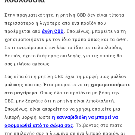
Στην πραγματικότητα, η ρητίνη CBD δεν είναι τίποτα
περισσότερο ή λιγότερο από ένα προϊόν που
προέρχεται από
άνθη CBD
. Επομένως, μπορείτε να τη
χρησιμοποιήσετε με τον ίδιο τρόπο όπως και τα άνθη.
Σε τι αναφέρομαι όταν λέω το ίδιο με τα λουλούδια;
Λοιπόν, έχετε διάφορες επιλογές, για τις οποίες θα
σας μιλήσω αμέσως.
Σας είπα ότι η ρητίνη CBD έχει τη μορφή μιας μάλλον
μαλακής πάστας. Έτσι μπορείτε να
τη χρησιμοποιήσετε
στο μαγείρεμα
. Όπως όλα τα προϊόντα με βάση την
CBD, μην ξεχνάτε ότι η ρητίνη είναι λιποδιαλυτή.
Επομένως, είναι απαραίτητο να χρησιμοποιείτε μια
λιπαρή μορφή, ώστε
η κανναβιδιόλη να μπορεί να
αφομοιωθεί από το σώμα σας
. Τρίβοντας στο πιάτο
της επιλογής σας ή λιωμένο σε ένα λιπαρό προϊόν, οι