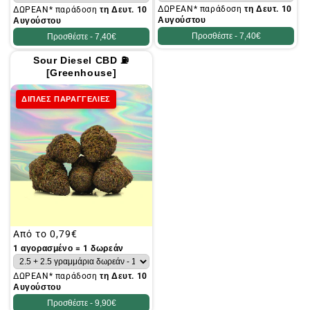
ΔΩΡΕΑΝ* παράδοση
τη Δευτ. 10
ΔΩΡΕΑΝ* παράδοση
τη Δευτ. 10
Αυγούστου
Αυγούστου
Προσθέστε -
7,40€
Προσθέστε -
7,40€
Sour Diesel CBD ⛽
[Greenhouse]
ΔΙΠΛΕΣ ΠΑΡΑΓΓΕΛΙΕΣ
Συνήθης
Από το
0,79€
τιμή
1 αγορασμένο = 1 δωρεάν
ΔΩΡΕΑΝ* παράδοση
τη Δευτ. 10
Αυγούστου
Προσθέστε -
9,90€