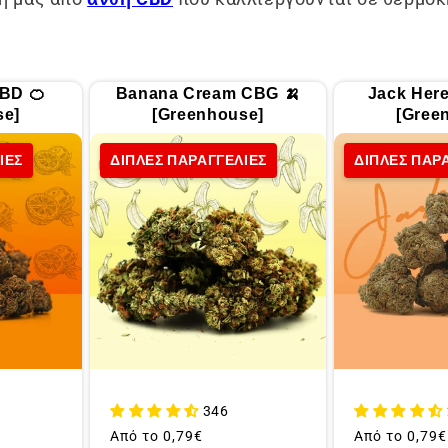
BD 🍊
Banana Cream CBG 🍌
Jack Here
se]
[Greenhouse]
[Gree
ΙΕΣ
ΔΙΠΛΕΣ ΠΑΡΑΓΓΕΛΙΕΣ
ΔΙΠΛΕΣ ΠΑΡ
346
Συνήθης
Από το
0,79€
Συνήθης
Από το
0,79€