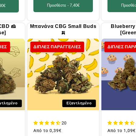
Προσθέστε -
7,40€
Προσθέσ
90€
CBD 🧀
Μπανάνα CBG Small Buds
Blueberry
se]
🍌
[Gree
ΙΕΣ
ΔΙΠΛΕΣ ΠΑΡΑΓΓΕΛΙΕΣ
ΔΙΠΛΕΣ ΠΑΡ
ντλημένο
Εξαντλημένο
20
Συνήθης
Από το
0,39€
Συνήθης
Από το
1,09€