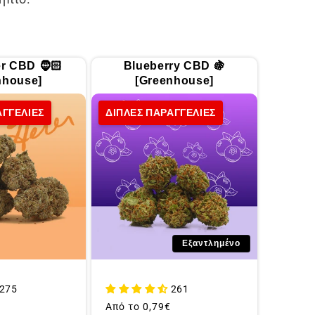
r CBD 🧔🏻
Blueberry CBD 🍇
nhouse]
[Greenhouse]
ΑΓΓΕΛΙΕΣ
ΔΙΠΛΕΣ ΠΑΡΑΓΓΕΛΙΕΣ
Εξαντλημένο
275
261
Συνήθης
Από το
0,79€