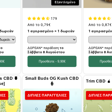
Εξαντλημένο
179
Συνήθης
Από το
0,79€
Συνήθης
Από το
0,87€
τιμή
τιμή
 δωρεάν
1 αγορασμένο = 1 δωρεάν
1 αγορασμέν
το
ΔΩΡΕΑΝ* παράδοση
το
ΔΩΡΕΑΝ* παρ
ου
Σάββατο 8 Αυγούστου
Σάββατο 8 Α
90€
Προσθέστε -
9,90€
Προσθέσ
ss CBD 🍍
Small Buds OG Kush CBD
Trim CBD 🧉
se]
👮
ΙΕΣ
ΔΙΠΛΕΣ ΠΑΡΑΓΓΕΛΙΕΣ
ΔΙΠΛΕΣ ΠΑΡ