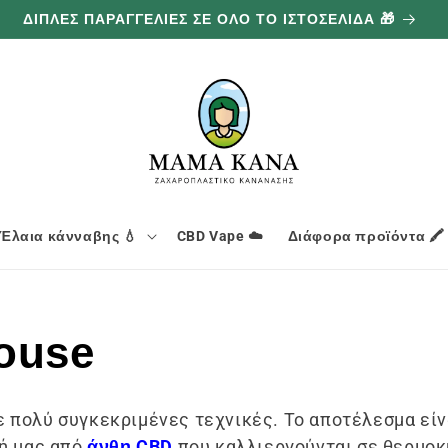
100G ΔΩΡΕΑΝ ΓΙΑ ΚΑΘΕ 100€ ΠΟΥ ΞΟΔΕΥΕΤΕ 🔥
Έλαια κάνναβης 💧
CBD Vape ☁️
Διάφορα προϊόντα 🖍️
ouse
 πολύ συγκεκριμένες τεχνικές. Το αποτέλεσμα είνα
γή μας από
άνθη CBD
που καλλιεργούνται σε θερμοκ