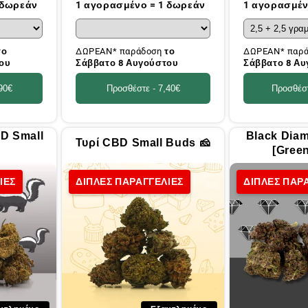
τιμή
τιμή
 δωρεάν
1 αγορασμένο = 1 δωρεάν
1 αγορασμέν
το
ΔΩΡΕΑΝ* παράδοση
το
ΔΩΡΕΑΝ* παρ
ου
Σάββατο 8 Αυγούστου
Σάββατο 8 Α
90€
Προσθέστε -
7,40€
Προσθέσ
D Small
Black Dia
Τυρί CBD Small Buds 🧀
[Gree
ΙΕΣ
ΔΙΠΛΕΣ ΠΑΡΑΓΓΕΛΙΕΣ
ΔΙΠΛΕΣ ΠΑΡ