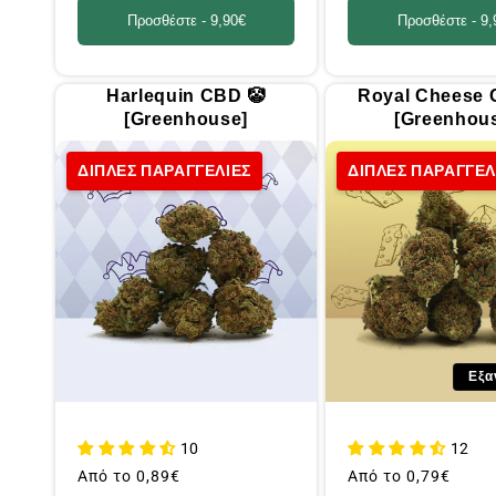
Προσθέστε -
9,90€
Προσθέστε -
9,
Harlequin CBD 🤡
Royal Cheese 
[Greenhouse]
[Greenhou
ΔΙΠΛΕΣ ΠΑΡΑΓΓΕΛΙΕΣ
ΔΙΠΛΕΣ ΠΑΡΑΓΓΕΛ
Εξα
10
12
Συνήθης
Από το
0,89€
Συνήθης
Από το
0,79€