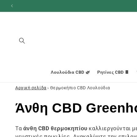
και
προχωρήστε
στο
περιεχόμενο
Λουλούδια CBD 🌿
Ρητίνες CBD 🍫
Αρχική σελίδα
›
Θερμοκήπιο CBD Λουλούδια
Σ
Άνθη CBD Greenh
υ
Τα
άνθη CBD θερμοκηπίου
καλλιεργούνται με
γευστικές ποικιλίες. Ανακαλύψτε την επιλο