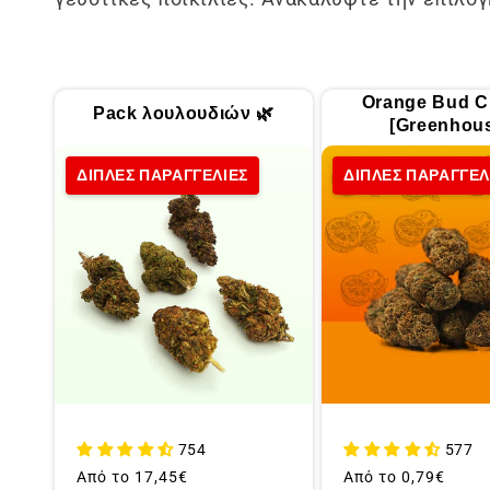
λ
λ
Orange Bud C
Pack λουλουδιών 🌿
ο
[Greenhou
ΔΙΠΛΕΣ ΠΑΡΑΓΓΕΛΙΕΣ
ΔΙΠΛΕΣ ΠΑΡΑΓΓΕΛ
γ
ή
:
754
577
Συνήθης
Από το
17,45€
Συνήθης
Από το
0,79€