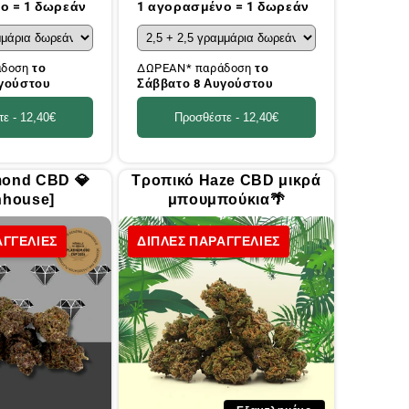
τιμή
ο = 1 δωρεάν
1 αγορασμένο = 1 δωρεάν
άδοση
το
ΔΩΡΕΑΝ* παράδοση
το
υγούστου
Σάββατο 8 Αυγούστου
τε -
12,40€
Προσθέστε -
12,40€
mond CBD 💎
Τροπικό Haze CBD μικρά
nhouse]
μπουμπούκια🌴
ΑΓΓΕΛΙΕΣ
ΔΙΠΛΕΣ ΠΑΡΑΓΓΕΛΙΕΣ