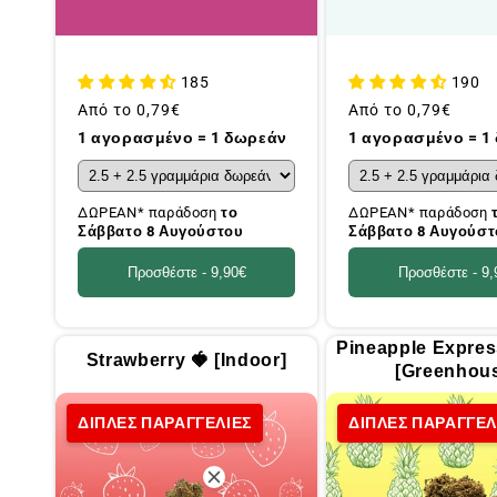
185
190
Συνήθης
Από το
0,79€
Συνήθης
Από το
0,79€
τιμή
τιμή
1 αγορασμένο = 1 δωρεάν
1 αγορασμένο = 1
ΔΩΡΕΑΝ* παράδοση
το
ΔΩΡΕΑΝ* παράδοση
Σάββατο 8 Αυγούστου
Σάββατο 8 Αυγούστ
Προσθέστε -
9,90€
Προσθέστε -
9,
Pineapple Expre
Strawberry 🍓 [Indoor]
[Greenhou
ΔΙΠΛΕΣ ΠΑΡΑΓΓΕΛΙΕΣ
ΔΙΠΛΕΣ ΠΑΡΑΓΓΕΛ