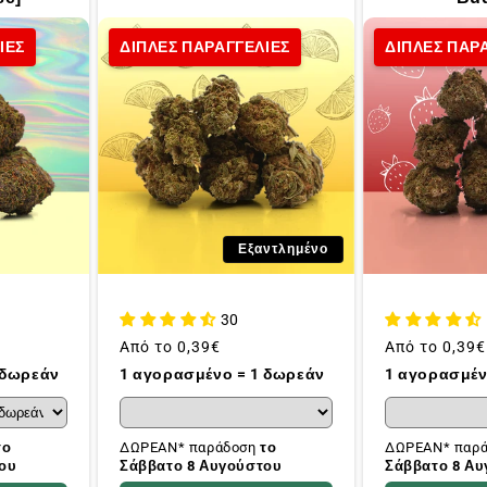
ΙΕΣ
ΔΙΠΛΕΣ ΠΑΡΑΓΓΕΛΙΕΣ
ΔΙΠΛΕΣ ΠΑΡ
Εξαντλημένο
30
Συνήθης
Από το
0,39€
Συνήθης
Από το
0,39€
τιμή
τιμή
1 αγορασμένο = 1 δωρεάν
1 αγορασμέν
 δωρεάν
ΔΩΡΕΑΝ* παράδοση
το
ΔΩΡΕΑΝ* παρ
το
Σάββατο 8 Αυγούστου
Σάββατο 8 Α
ου