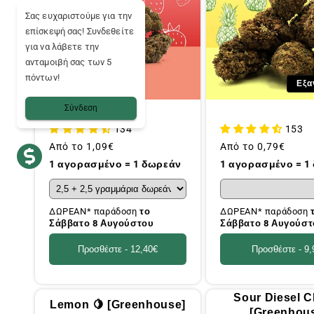
Σας ευχαριστούμε για την
επίσκεψή σας! Συνδεθείτε
για να λάβετε την
ανταμοιβή σας των 5
πόντων!
Εξα
Σύνδεση
134
153
Συνήθης
Από το
1,09€
Συνήθης
Από το
0,79€
τιμή
τιμή
1 αγορασμένο = 1 δωρεάν
1 αγορασμένο = 1
ΔΩΡΕΑΝ* παράδοση
το
ΔΩΡΕΑΝ* παράδοση
Σάββατο 8 Αυγούστου
Σάββατο 8 Αυγούστ
Προσθέστε -
12,40€
Προσθέστε -
9,
Sour Diesel 
Lemon 🍋 [Greenhouse]
[Greenhou