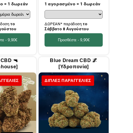
τιμή
ο = 1 δωρεάν
1 αγορασμένο = 1 δωρεάν
άδοση
το
ΔΩΡΕΑΝ* παράδοση
το
υγούστου
Σάββατο 8 Αυγούστου
τε -
9,90€
Προσθέστε -
9,90€
 CBD 🔫
Blue Dream CBD 🌌
nhouse]
[Υδροπονία]
ΑΓΓΕΛΙΕΣ
ΔΙΠΛΕΣ ΠΑΡΑΓΓΕΛΙΕΣ