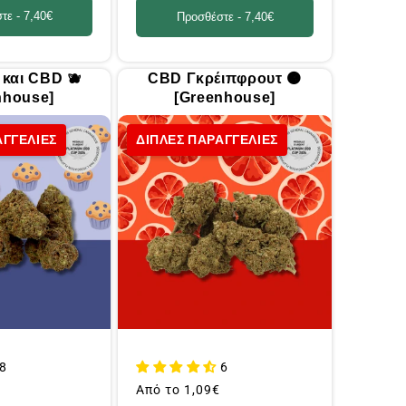
τε -
7,40€
Προσθέστε -
7,40€
 και CBD 🫐
CBD Γκρέιπφρουτ 🟠
nhouse]
[Greenhouse]
ΑΓΓΕΛΙΕΣ
ΔΙΠΛΕΣ ΠΑΡΑΓΓΕΛΙΕΣ
8
6
Συνήθης
Από το
1,09€