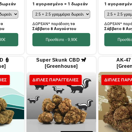
τιμή
τιμή
 δωρεάν
1 αγορασμένο = 1 δωρεάν
1 αγορασμέν
το
ΔΩΡΕΑΝ* παράδοση
το
ΔΩΡΕΑΝ* παρ
ου
Σάββατο 8 Αυγούστου
Σάββατο 8 Α
90€
Προσθέστε -
9,90€
Προσθέσ
D 👮
Super Skunk CBD 🦨
AK-47
se]
[Greenhouse]
[Gree
ΙΕΣ
ΔΙΠΛΕΣ ΠΑΡΑΓΓΕΛΙΕΣ
ΔΙΠΛΕΣ ΠΑΡ