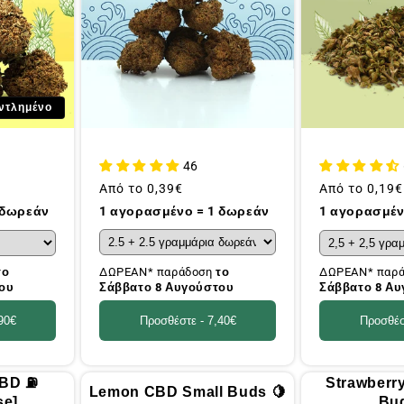
ντλημένο
46
Συνήθης
Από το
0,39€
Συνήθης
Από το
0,19€
τιμή
τιμή
1 αγορασμένο = 1 δωρεάν
 δωρεάν
1 αγορασμέν
ΔΩΡΕΑΝ* παράδοση
το
το
ΔΩΡΕΑΝ* παρ
Σάββατο 8 Αυγούστου
ου
Σάββατο 8 Α
Προσθέστε -
7,40€
90€
Προσθέσ
CBD ⛽
Strawberr
Lemon CBD Small Buds 🍋
se]
Bud