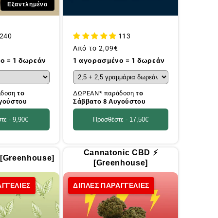
Εξαντλημένο
240
113
Συνήθης
Από το
2,09€
τιμή
ο = 1 δωρεάν
1 αγορασμένο = 1 δωρεάν
άδοση
το
ΔΩΡΕΑΝ* παράδοση
το
υγούστου
Σάββατο 8 Αυγούστου
τε -
9,90€
Προσθέστε -
17,50€
Cannatonic CBD ⚡️
 [Greenhouse]
[Greenhouse]
ΑΓΓΕΛΙΕΣ
ΔΙΠΛΕΣ ΠΑΡΑΓΓΕΛΙΕΣ