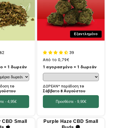
Εξαντλημένο
62
39
Συνήθης
Από το
0,79€
τιμή
ο = 1 δωρεάν
1 αγορασμένο = 1 δωρεάν
άδοση
το
ΔΩΡΕΑΝ* παράδοση
το
υγούστου
Σάββατο 8 Αυγούστου
τε -
4,95€
Προσθέστε -
9,90€
y CBD Small
Purple Haze CBD Small
s 🍓
Buds 🟣