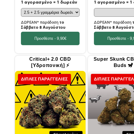
τιμή
τιμή
1 αγορασμένο = 1 δωρεάν
1 αγορασμένο = 1
ΔΩΡΕΑΝ* παράδοση
το
ΔΩΡΕΑΝ* παράδοση
Σάββατο 8 Αυγούστου
Σάββατο 8 Αυγούστ
Προσθέστε -
9,90€
Προσθέστε -
9,
Critical+ 2.0 CBD
Super Skunk CB
[Υδροπονική] ⚡
Buds 🦨
ΔΙΠΛΕΣ ΠΑΡΑΓΓΕΛΙΕΣ
ΔΙΠΛΕΣ ΠΑΡΑΓΓΕΛ