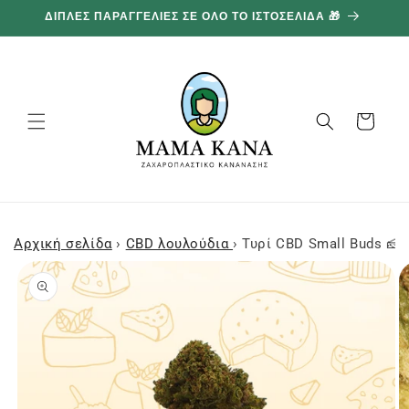
και
ΔΙΠΛΕΣ ΠΑΡΑΓΓΕΛΙΕΣ ΣΕ ΟΛΟ ΤΟ ΙΣΤΟΣΕΛΙΔΑ 🎁
1
προχωρήστε
στο
περιεχόμενο
Καλάθι
Αρχική σελίδα
›
CBD λουλούδια
›
Τυρί CBD Small Buds 🧀
Μεταβείτε
στις
πληροφορίες
προϊόντος