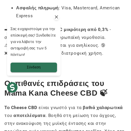
Ασφαλής πληρωμή
: Visa, Mastercard, American
Express
Σας ευχαριστούμε για την
➡️ Περιεκτικότητα σε
THC μικρότερη από 0,3%
-
επίσκεψή σας! Συνδεθείτε
συμμορφώνεται με την ευρωπαϊκή νομοθεσία.
για να λάβετε την
⚠️ Προϊόν που απαγορεύεται για ανηλίκους. 🔞
ανταμοιβή σας των 5
❌ Μην το καταπίνετε - μη διατροφική χρήση.
πόντων!
Σύνδεση
Οι πιθανές επιδράσεις του
Mama Kana Cheese CBD 🍃
Το Cheese CBD
είναι γνωστό για τα
βαθιά χαλαρωτικά
του
αποτελέσματα
. Βοηθά στη μείωση του άγχους,
στην ανακούφιση της μυϊκής έντασης και στην