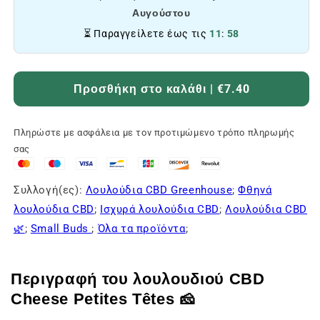
Αυγούστου
⏳ Παραγγείλετε έως τις
11
:
58
Προσθήκη στο καλάθι | €7.40
Πληρώστε με ασφάλεια με τον προτιμώμενο τρόπο πληρωμής
σας
Συλλογή(ες):
Λουλούδια CBD Greenhouse
;
Φθηνά
λουλούδια CBD
;
Ισχυρά λουλούδια CBD
;
Λουλούδια CBD
🌿
;
Small Buds
;
Όλα τα προϊόντα
;
Περιγραφή του λουλουδιού CBD
Cheese Petites Têtes 🧀