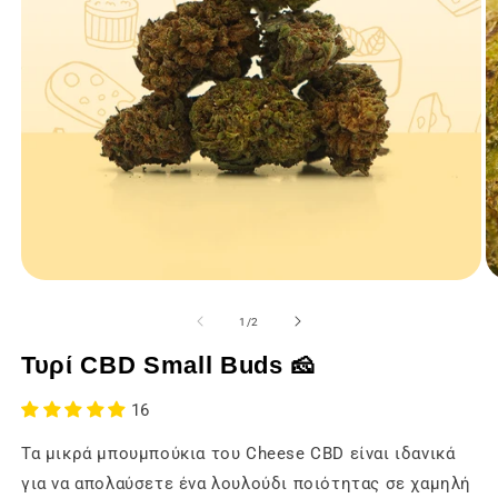
Άνοιγμα
Ά
των
τ
μέσων
μ
από
1
/
2
ενημέρωσης
ε
1
2
Τυρί CBD Small Buds 🧀
σε
σ
ένα
έ
modal
m
16
παράθυρο
π
Τα μικρά μπουμπούκια του Cheese CBD είναι ιδανικά
για να απολαύσετε ένα λουλούδι ποιότητας σε χαμηλή