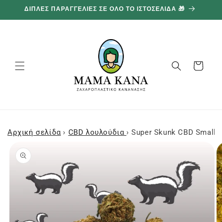
και
ΔΙΠΛΕΣ ΠΑΡΑΓΓΕΛΙΕΣ ΣΕ ΟΛΟ ΤΟ ΙΣΤΟΣΕΛΙΔΑ 🎁
1
προχωρήστε
στο
περιεχόμενο
Καλάθι
Αρχική σελίδα
›
CBD λουλούδια
›
Super Skunk CBD Small 
Μεταβείτε
στις
πληροφορίες
προϊόντος