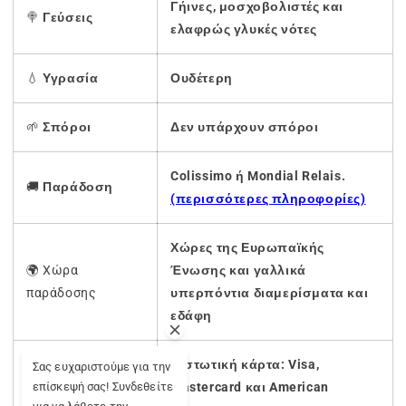
Γήινες, μοσχοβολιστές και
🍭
Γεύσεις
ελαφρώς γλυκές νότες
💧
Υγρασία
Ουδέτερη
🌱
Σπόροι
Δεν υπάρχουν σπόροι
Colissimo ή Mondial Relais.
🚚
Παράδοση
(περισσότερες πληροφορίες)
Χώρες της Ευρωπαϊκής
🌍 Χώρα
Ένωσης και γαλλικά
παράδοσης
υπερπόντια διαμερίσματα και
εδάφη
Πιστωτική κάρτα: Visa,
Σας ευχαριστούμε για την
💳 Ασφαλής
επίσκεψή σας! Συνδεθείτε
Mastercard και American
πληρωμή