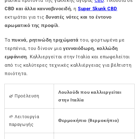
βασικά προϊόντα της γαλλικής αγοράς
CBD
. Πλούσια σε
CBD και άλλα κανναβινοειδή
, η
Super Skunk CBD
εκτιμάται για τις
δυνατές νότες και το έντονο
αρωματικό της προφίλ
.
Τα
πυκνά, ρητινώδη τριχώματά
του, φορτωμένα με
τερπένια, του δίνουν μια
γενναιόδωρη, κολλώδη
εμφάνιση
. Καλλιεργείται στην Ιταλία και επωφελείται
από τις καλύτερες τεχνικές καλλιέργειας για βέλτιστη
ποιότητα.
Λουλούδι που καλλιεργείται
🌿 Προέλευση
στην Ιταλία
🌱 Λειτουργία
Θερμοκήπιο (θερμοκήπιο)
παραγωγής