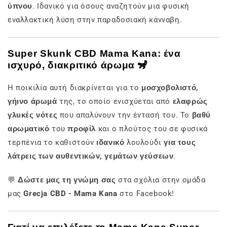
ύπνου
. Ιδανικό για όσους αναζητούν μια φυσική
εναλλακτική λύση στην παραδοσιακή κάνναβη.
Super Skunk CBD Mama Kana: ένα
ισχυρό, διακριτικό άρωμα 🦨
Η ποικιλία αυτή διακρίνεται για το
μοσχοβολιστό,
γήινο άρωμά
της, το οποίο ενισχύεται από
ελαφρώς
γλυκές νότες
που απαλύνουν την έντασή του. Το
βαθύ
αρωματικό
του
προφίλ
και ο πλούτος του σε φυσικά
τερπένια το καθιστούν
ιδανικό
λουλούδι
για τους
λάτρεις των αυθεντικών, γεμάτων γεύσεων
.
💬
Δώστε μας τη γνώμη σας
στα σχόλια στην ομάδα
μας
Grecja CBD - Mama Kana
στο Facebook!