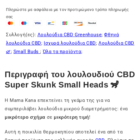
Πληρώστε με ασφάλεια με τον προτιμώμενο τρόπο πληρωμής
σας
Συλλογή(ες):
Λουλούδια CBD Greenhouse
;
Φθηνά
λουλούδια CBD
;
Ισχυρά λουλούδια CBD
;
Λουλούδια CBD
🌿
;
Small Buds
;
Όλα τα προϊόντα
;
Περιγραφή του λουλουδιού CBD
Super Skunk Small Heads 🦨
Η Mama Kana επεκτείνει τη γκάμα της για να
συμπεριλάβει λουλούδια μικρού διαμετρήματος: ένα
μικρότερο σχήμα
σε
μικρότερη τιμή
!
Αυτή η ποικιλία θερμοκηπίου αποτελεί ένα από τα