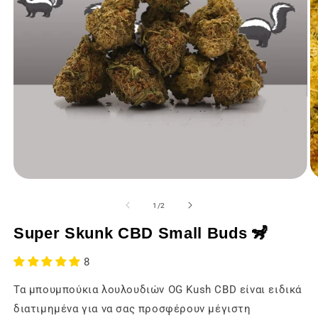
Ά
Άνοιγμα
τ
των
μ
μέσων
από
1
/
2
ε
ενημέρωσης
2
1
Super Skunk CBD Small Buds 🦨
σ
σε
έ
ένα
m
modal
8
π
παράθυρο
Τα μπουμπούκια λουλουδιών OG Kush CBD είναι ειδικά
διατιμημένα για να σας προσφέρουν μέγιστη