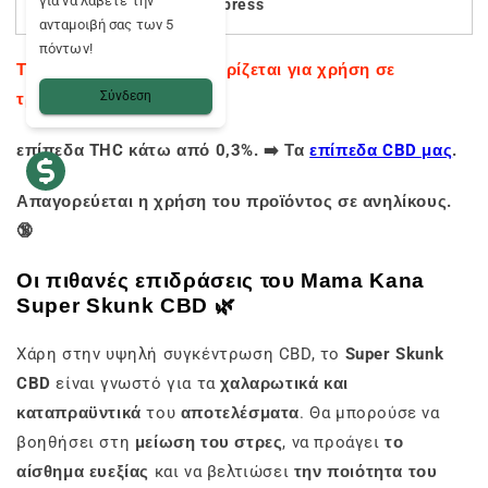
για να λάβετε την
express
ανταμοιβή σας των 5
πόντων!
Το προϊόν αυτό δεν προορίζεται για χρήση σε
Σύνδεση
τρόφιμα.
επίπεδα THC κάτω από 0,3%. ➡️ Τα
επίπεδα CBD μας
.
Απαγορεύεται η χρήση του προϊόντος σε ανηλίκους.
🔞
Οι πιθανές επιδράσεις του Mama Kana
Super Skunk CBD 🌿
Χάρη στην υψηλή συγκέντρωση CBD, το
Super Skunk
CBD
είναι γνωστό για τα
χαλαρωτικά και
καταπραϋντικά
του
αποτελέσματα
. Θα μπορούσε να
βοηθήσει στη
μείωση του στρες
, να προάγει
το
αίσθημα ευεξίας
και να βελτιώσει
την ποιότητα του