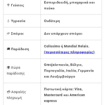
Εσπεριδοειδή, μπαχαρικά και
🍭
Γεύσεις
πεύκο
💧
Υγρασία
Ουδέτερη
🌱
Σπόροι
Δεν υπάρχουν σπόροι
Colissimo ή Mondial Relais.
🚚
Παράδοση
(περισσότερες πληροφορίες)
GrecjaΙσπανία, Βέλγιο,
🌍 Χώρα
Πορτογαλία, Ιταλία, Γερμανία
παράδοσης
και Λουξεμβούργο
Πιστωτική κάρτα: Visa,
💳 Ασφαλής
Mastercard και American
πληρωμή
express