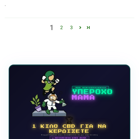
.
1
2
3
ΝΕΟ ΒΙΝΤΕΟΠΑΙΧΝΙΔΙ
ΥΠΕΡΟΧΟ
ΜΑΜΑ
🏆
1 ΚΙΛΟ CBD ΓΙΑ ΝΑ
ΚΕΡΔΙΣΕΤΕ
Συμμετέχετε και ανεβείτε στην κατάταξη
🗓 ΑΝΤΑΜΟΙΒΕΣ ΚΑΘΕ ΜΗΝΑ