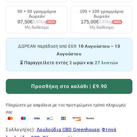
50 + 50 γραμμάρια
100 + 100 γραμμάρια
δωρεάν
δωρεάν
97,50€
175,00€
0,97€/g
0,87€/g
-51%
-56%
Μη διαθέσιμο
Μη διαθέσιμο
ΔΩΡΕΑΝ παράδοση από £69:
10 Αυγούστου – 13
Αυγούστου
⏳ Παραγγείλετε εντός
2
ωρών και
27 λεπτών
Προσθήκη στο καλάθι | £9.90
Πληρώστε με ασφάλεια με τον προτιμώμενο τρόπο πληρωμής
σας
Συλλογή(ες):
Λουλούδια CBD Greenhouse
;
Φτηνά