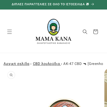
και
ΔΙΠΛΕΣ ΠΑΡΑΓΓΕΛΙΕΣ ΣΕ ΟΛΟ ΤΟ ΙΣΤΟΣΕΛΙΔΑ 🎁
1
προχωρήστε
στο
περιεχόμενο
Καλάθι
Αρχική σελίδα
›
CBD λουλούδια
›
AK-47 CBD 🔫 [Greenhous
Μεταβείτε
στις
πληροφορίες
προϊόντος