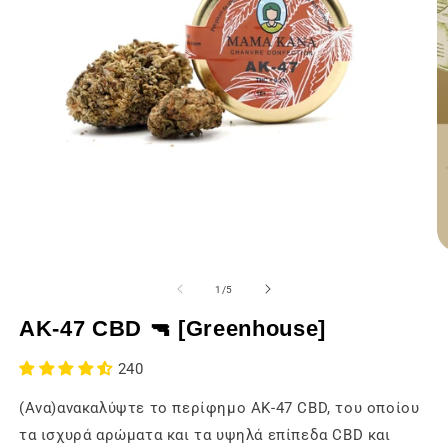
Άνοιγμα
Ά
των
τ
μέσων
μ
του
1
/
5
ενημέρωσης
ε
1
2
AK-47 CBD 🔫 [Greenhouse]
σε
σ
ένα
έ
modal
m
240
παράθυρο
π
(Ανα)ανακαλύψτε το περίφημο AK-47 CBD, του οποίου
τα ισχυρά αρώματα και τα υψηλά επίπεδα CBD και