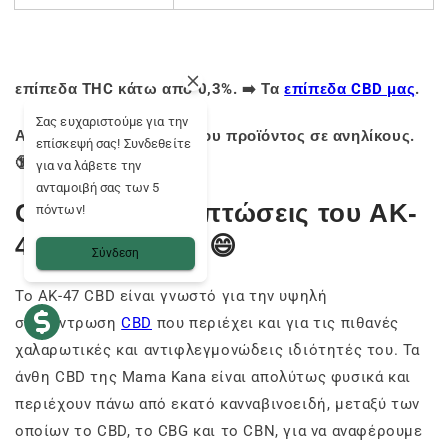
επίπεδα THC κάτω από 0,3%. ➡️ Τα
επίπεδα CBD μας
.
Σας ευχαριστούμε για την
Απαγορεύεται η χρήση του προϊόντος σε ανηλίκους.
επίσκεψή σας! Συνδεθείτε
🔞
για να λάβετε την
ανταμοιβή σας των 5
Οι πιθανές επιπτώσεις του AK-
πόντων!
47 Mama Kana 😄
Σύνδεση
Το AK-47 CBD είναι γνωστό για την υψηλή
συγκέντρωση
CBD
που περιέχει και για τις πιθανές
χαλαρωτικές και αντιφλεγμονώδεις ιδιότητές του. Τα
άνθη CBD της Mama Kana είναι απολύτως φυσικά και
περιέχουν πάνω από εκατό κανναβινοειδή, μεταξύ των
οποίων το CBD, το CBG και το CBN, για να αναφέρουμε