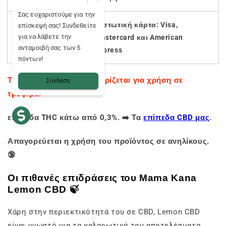
Σας ευχαριστούμε για την
Πιστωτική κάρτα: Visa,
επίσκεψή σας! Συνδεθείτε
💳 Ασφαλής
για να λάβετε την
Mastercard και American
πληρωμή
ανταμοιβή σας των 5
express
πόντων!
Το προϊόν αυτό δεν προορίζεται για χρήση σε
Σύνδεση
τρόφιμα.
επίπεδα THC κάτω από 0,3%. ➡️ Τα
επίπεδα CBD μας
.
Απαγορεύεται η χρήση του προϊόντος σε ανηλίκους.
🔞
Οι πιθανές επιδράσεις του Mama Kana
Lemon CBD 🍃
Χάρη στην περιεκτικότητά του σε CBD, Lemon CBD
είναι γνωστό για τα χαλαρωτικά του αποτελέσματα.