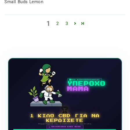
Small Buds Lemon
1
2
3
ΝΕΟ ΒΙΝΤΕΟΠΑΙΧΝΙΔΙ
ΥΠΕΡΟΧΟ
ΜΑΜΑ
🏆
1 ΚΙΛΟ CBD ΓΙΑ ΝΑ
ΚΕΡΔΙΣΕΤΕ
Συμμετέχετε και ανεβείτε στην κατάταξη
🗓 ΑΝΤΑΜΟΙΒΕΣ ΚΑΘΕ ΜΗΝΑ