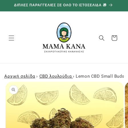
και
ΔΙΠΛΕΣ ΠΑΡΑΓΓΕΛΙΕΣ ΣΕ ΟΛΟ ΤΟ ΙΣΤΟΣΕΛΙΔΑ 🎁
1
προχωρήστε
στο
περιεχόμενο
Καλάθι
Αρχική σελίδα
›
CBD λουλούδια
›
Lemon CBD Small Buds 
Μεταβείτε
στις
πληροφορίες
προϊόντος