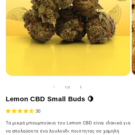
Άνοιγμα
Ά
των
τ
μέσων
μ
από
1
/
2
ενημέρωσης
ε
1
2
Lemon CBD Small Buds 🍋
σε
σ
ένα
έ
modal
m
30
παράθυρο
π
Τα μικρά μπουμπούκια του Lemon CBD είναι ιδανικά για
να απολαύσετε ένα λουλούδι ποιότητας σε χαμηλή