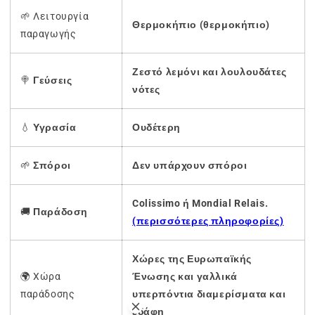
🌱 Λειτουργία
Θερμοκήπιο (θερμοκήπιο)
παραγωγής
Ζεστό λεμόνι και λουλουδάτες
🍭
Γεύσεις
νότες
💧
Υγρασία
Ουδέτερη
🌱
Σπόροι
Δεν υπάρχουν σπόροι
Colissimo ή Mondial Relais.
🚚
Παράδοση
(περισσότερες πληροφορίες)
Χώρες της Ευρωπαϊκής
🌍 Χώρα
Ένωσης και γαλλικά
παράδοσης
υπερπόντια διαμερίσματα και
εδάφη