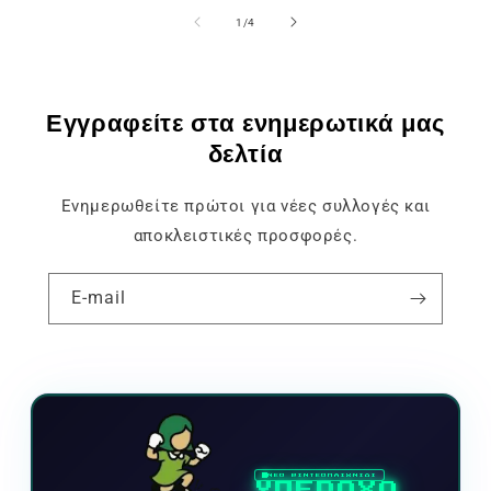
του
1
/
4
Εγγραφείτε στα ενημερωτικά μας
δελτία
Ενημερωθείτε πρώτοι για νέες συλλογές και
αποκλειστικές προσφορές.
E-mail
ΝΕΟ ΒΙΝΤΕΟΠΑΙΧΝΙΔΙ
ΥΠΕΡΟΧΟ