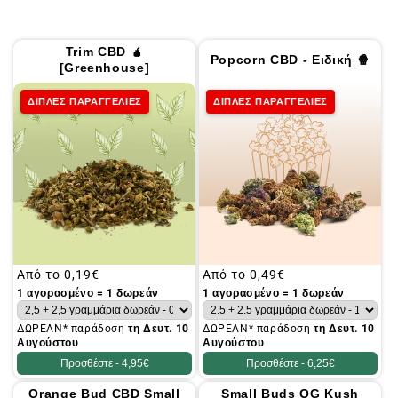
Trim CBD 🧉
Popcorn CBD - Ειδική 🍿
[Greenhouse]
ΔΙΠΛΕΣ ΠΑΡΑΓΓΕΛΙΕΣ
ΔΙΠΛΕΣ ΠΑΡΑΓΓΕΛΙΕΣ
Συνήθης
Από το
0,19€
Συνήθης
Από το
0,49€
τιμή
τιμή
1 αγορασμένο = 1 δωρεάν
1 αγορασμένο = 1 δωρεάν
ΔΩΡΕΑΝ* παράδοση
τη Δευτ. 10
ΔΩΡΕΑΝ* παράδοση
τη Δευτ. 10
Αυγούστου
Αυγούστου
Προσθέστε -
4,95€
Προσθέστε -
6,25€
Orange Bud CBD Small
Small Buds OG Kush