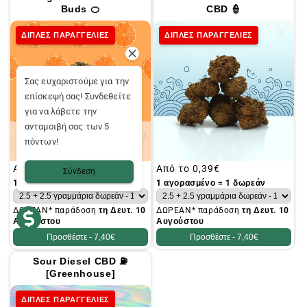
Buds 🍊
CBD 👮
ΔΙΠΛΕΣ ΠΑΡΑΓΓΕΛΙΕΣ
ΔΙΠΛΕΣ ΠΑΡΑΓΓΕΛΙΕΣ
Σας ευχαριστούμε για την
επίσκεψή σας! Συνδεθείτε
για να λάβετε την
ανταμοιβή σας των 5
πόντων!
Συνήθης
Από το
0,39€
Συνήθης
Από το
0,39€
Σύνδεση
τιμή
τιμή
1 αγορασμένο = 1 δωρεάν
1 αγορασμένο = 1 δωρεάν
ΔΩΡΕΑΝ* παράδοση
τη Δευτ. 10
ΔΩΡΕΑΝ* παράδοση
τη Δευτ. 10
Αυγούστου
Αυγούστου
Προσθέστε -
7,40€
Προσθέστε -
7,40€
Sour Diesel CBD ⛽
[Greenhouse]
ΔΙΠΛΕΣ ΠΑΡΑΓΓΕΛΙΕΣ