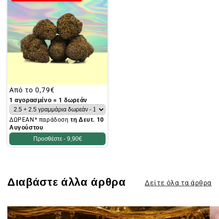
Συνήθης
Από το
0,79€
τιμή
1 αγορασμένο = 1 δωρεάν
ΔΩΡΕΑΝ* παράδοση
τη Δευτ. 10
Αυγούστου
Προσθέστε -
9,90€
Διαβάστε άλλα άρθρα
Δείτε όλα τα άρθρα