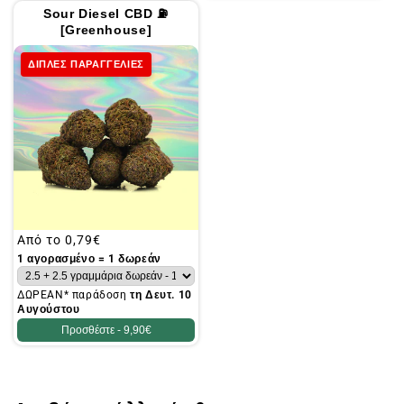
Sour Diesel CBD ⛽
[Greenhouse]
ΔΙΠΛΕΣ ΠΑΡΑΓΓΕΛΙΕΣ
Συνήθης
Από το
0,79€
τιμή
1 αγορασμένο = 1 δωρεάν
ΔΩΡΕΑΝ* παράδοση
τη Δευτ. 10
Αυγούστου
Προσθέστε -
9,90€