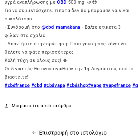
υγρά αναπλήρωσης με
CBD
500 mg! 🌿😍
Για να συμμετάσχετε, τίποτα δεν θα μπορούσε να είναι
ευκολότερο:
- Συνδρομή στο
@cbd_mamakana
- Βάλτε ετικέτα 3
φίλων στα σχόλια
- Απαντήστε στην ερώτηση: Ποια γεύση σας κάνει να
θέλετε να φάτε περισσότερο;
Καλή τύχη σε όλους σας! 🍀
Οι 5 νικητές θα ανακοινωθούν την 1η Αυγούστου, οπότε
βιαστείτε!
#cbdfrance
#cbd
#cbdvape
#cbdshop
#vape
#vapefrance
#α
Μοιραστείτε αυτό το άρθρο
Επιστροφή στο ιστολόγιο