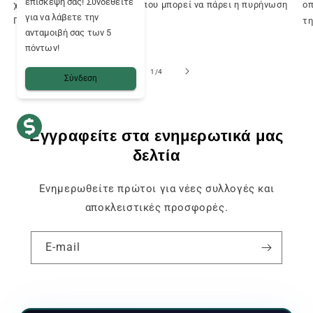
επίσκεψή σας! Συνδεθείτε
χρόνου; Οι διάφορες μορφές που μπορεί να πάρει η πυρήνωση
οπ
για να λάβετε την
Πυρήνωση,...
τη
ανταμοιβή σας των 5
πόντων!
του
1
/
4
Σύνδεση
Εγγραφείτε στα ενημερωτικά μας
δελτία
Ενημερωθείτε πρώτοι για νέες συλλογές και
αποκλειστικές προσφορές.
E-mail