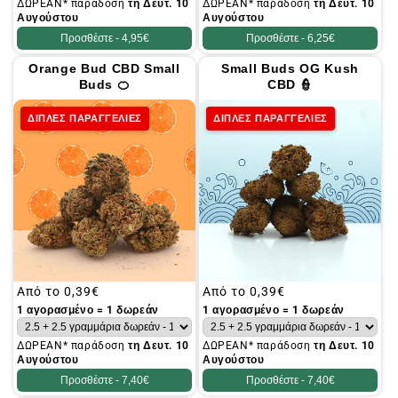
ΔΩΡΕΑΝ* παράδοση
τη Δευτ. 10
ΔΩΡΕΑΝ* παράδοση
τη Δευτ. 10
Αυγούστου
Αυγούστου
Προσθέστε -
4,95€
Προσθέστε -
6,25€
Orange Bud CBD Small
Small Buds OG Kush
Buds 🍊
CBD 👮
ΔΙΠΛΕΣ ΠΑΡΑΓΓΕΛΙΕΣ
ΔΙΠΛΕΣ ΠΑΡΑΓΓΕΛΙΕΣ
Συνήθης
Από το
0,39€
Συνήθης
Από το
0,39€
τιμή
τιμή
1 αγορασμένο = 1 δωρεάν
1 αγορασμένο = 1 δωρεάν
ΔΩΡΕΑΝ* παράδοση
τη Δευτ. 10
ΔΩΡΕΑΝ* παράδοση
τη Δευτ. 10
Αυγούστου
Αυγούστου
Προσθέστε -
7,40€
Προσθέστε -
7,40€