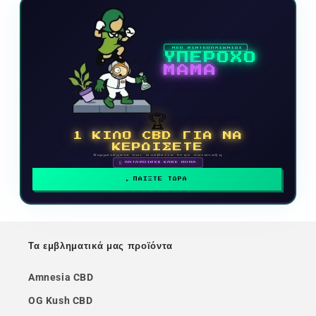
ΝΕΟ ΒΙΝΤΕΟΠΑΙΧΝΙΔΙ
ΥΠΕΡΟΧΟ
ΜΑΜΑ
🏆
1 ΚΙΛΟ CBD ΓΙΑ ΝΑ
ΚΕΡΔΙΣΕΤΕ
Συμμετέχετε και ανεβείτε στην κατάταξη
🗓 ΑΝΤΑΜΟΙΒΕΣ ΚΑΘΕ ΜΗΝΑ
ΠΑΙΞΤΕ ΤΩΡΑ
Τα εμβληματικά μας προϊόντα
Amnesia CBD
OG Kush CBD