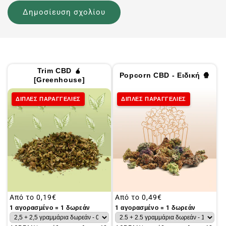
Trim CBD 🧉
Popcorn CBD - Ειδική 🍿
[Greenhouse]
ΔΙΠΛΕΣ ΠΑΡΑΓΓΕΛΙΕΣ
ΔΙΠΛΕΣ ΠΑΡΑΓΓΕΛΙΕΣ
Συνήθης
Από το
0,19€
Συνήθης
Από το
0,49€
τιμή
τιμή
1 αγορασμένο = 1 δωρεάν
1 αγορασμένο = 1 δωρεάν