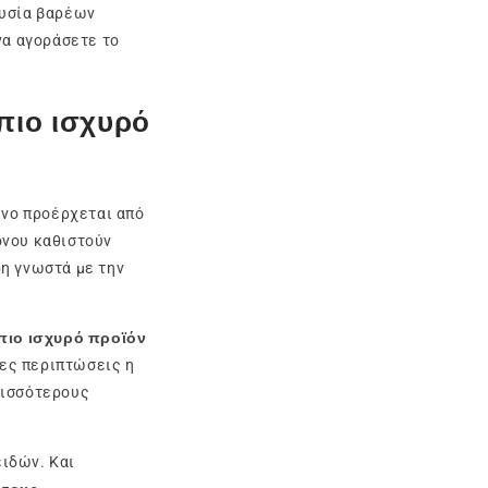
ουσία βαρέων
να αγοράσετε το
πιο ισχυρό
ενο προέρχεται από
όνου καθιστούν
δη γνωστά με την
πιο ισχυρό προϊόν
νες περιπτώσεις η
ρισσότερους
ιδών. Και