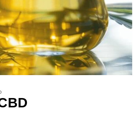
D
 CBD