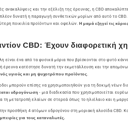
ές ανακαλύψεις και την εξέλιξη της έρευνας, η CBD αποκαλύπτ
 πλέον δυνατή η παραγωγή συνθετικών μορίων από αυτό το CBD.
ύτερη ποικιλία προϊόντων και οφελών.
Η μαμά εξηγεί τις κύριε
ντίον CBD: Έχουν διαφορετική χ
λη είναι ένα από τα φυσικά μόρια που βρίσκονται στο φυτό κάνν
ή έρευνα κατέστησε δυνατή την εκμετάλλευση και την απομόνω
νός υγιούς και μη ψυχοτρόπου προϊόντος
.
δοι μπορούν επίσης να χρησιμοποιηθούν για τη δοκιμή νέων δι
ταται υδρογόνωση
- μια διαδικασία που χρησιμοποιείται ευρέ
ια τη μετατροπή ελαίων σε στερεά όπως το ηλιέλαιο και η μαργ
την προσθήκη 4 ατόμων υδρογόνου στη μοριακή αλυσίδα CBD. Και
μπειρίες για τους καταναλωτές.