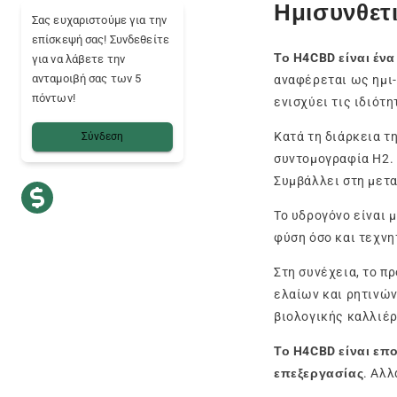
Ημισυνθετ
Σας ευχαριστούμε για την
επίσκεψή σας! Συνδεθείτε
Το H4CBD είναι ένα
για να λάβετε την
ανταμοιβή σας των 5
αναφέρεται ως ημι-
πόντων!
ενισχύει τις ιδιότη
Κατά τη διάρκεια τ
Σύνδεση
συντομογραφία H2. 
Συμβάλλει στη μετα
Το υδρογόνο είναι 
φύση όσο και τεχνη
Στη συνέχεια, το π
ελαίων και ρητινών
βιολογικής καλλιέρ
Το H4CBD είναι επ
επεξεργασίας
. Αλλ