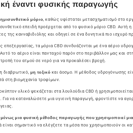
ική έναντι φυσικής παραγωγής
 ημισυνθετικό μόριο
, καθώς υφίσταται μετασχηματισμό στο ερ
συνθετικό επειδή προέρχεται από το φυσικό μόριο CBD. Αυτή η
τες της κανναβιδιόλης και οδηγεί σε ένα δυνητικά πιο ισχυρό π
ης επεξεργασίας, τα μόρια CBD συνδυάζονται με ένα αέριο υδρο
Αυτό το αέριο είναι πανταχού παρόν στο περιβάλλον μας και στ
τροπή του ατμού σε νερό για να προκαλέσει βροχή.
μη διαβρωτικό,
μη τοξικό
και άοσμο. Η μέθοδος υδρογόνωσης είν
τά στη βιομηχανία τροφίμων.
ροκύπτον υλικό ψεκάζεται στα λουλούδια CBD ή χρησιμοποιείται
. Για να καταναλώσετε μια υγιεινή παραγωγή, φροντίστε να αγο
γειας.
ομένως μια φυσική μέθοδος παραγωγής που χρησιμοποιεί μια
ά είναι σημαντικό να ελέγξετε τα μέσα που χρησιμοποιούν οι κ