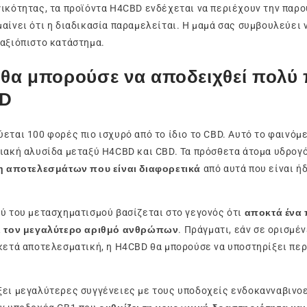
ικότητας, τα προϊόντα H4CBD ενδέχεται να περιέχουν την παρ
αίνει ότι η διαδικασία παραμελείται. Η μαμά σας συμβουλεύει 
αξιόπιστο κατάστημα.
θα μπορούσε να αποδειχθεί πολύ 
BD
εται 100 φορές πιο ισχυρό από το ίδιο το CBD. Αυτό το φαινόμ
ιακή αλυσίδα μεταξύ H4CBD και CBD. Τα πρόσθετα άτομα υδρογ
ξη αποτελεσμάτων που είναι διαφορετικά
από αυτά που είναι ή
ύ του μετασχηματισμού βασίζεται στο γεγονός ότι
αποκτά ένα 
ι τον μεγαλύτερο αριθμό ανθρώπων
. Πράγματι, εάν σε ορισμέ
κετά αποτελεσματική, η H4CBD θα μπορούσε να υποστηρίξει πε
ει μεγαλύτερες συγγένειες με τους υποδοχείς ενδοκανναβινοε