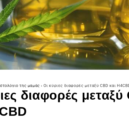
ιστολόγιο της μαμάς
›
Οι κύριες διαφορές μεταξύ CBD και H4CB
ριες διαφορές μεταξύ
4CBD