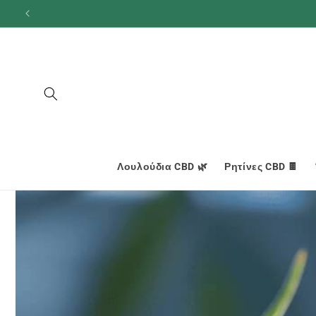
και
προχωρήστε
στο
περιεχόμενο
Λουλούδια CBD 🌿
Ρητίνες CBD 🍫