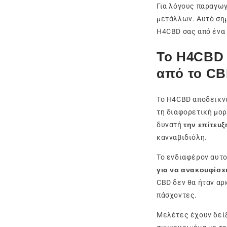
Για λόγους παραγωγ
μετάλλων. Αυτό σημ
H4CBD σας από ένα 
Το H4CBD 
από το C
Το H4CBD αποδεικνύ
τη διαφορετική μορ
δυνατή
την επίτευ
κανναβιδιόλη.
Το ενδιαφέρον αυτο
για να ανακουφίσε
CBD δεν θα ήταν αρ
πάσχοντες.
Μελέτες έχουν δείξ