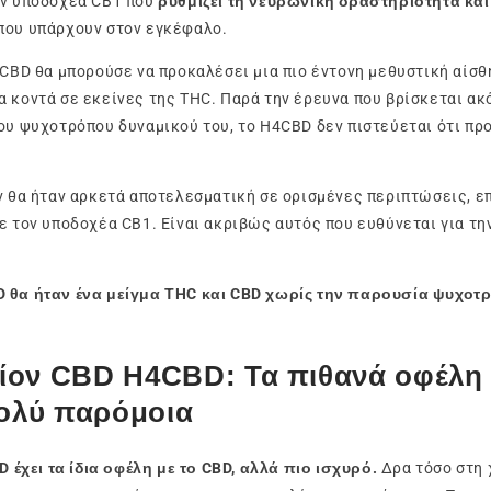
ον υποδοχέα CB1 που
ρυθμίζει τη νευρωνική δραστηριότητα και
που υπάρχουν στον εγκέφαλο.
4CBD θα μπορούσε να προκαλέσει μια πιο έντονη μεθυστική αίσθ
 κοντά σε εκείνες της THC. Παρά την έρευνα που βρίσκεται ακό
ου ψυχοτρόπου δυναμικού του, το H4CBD δεν πιστεύεται ότι πρ
ν θα ήταν αρκετά αποτελεσματική σε ορισμένες περιπτώσεις, επ
ε τον υποδοχέα CB1. Είναι ακριβώς αυτός που ευθύνεται για τη
 θα ήταν ένα μείγμα THC και CBD χωρίς την παρουσία ψυχο
ίον CBD H4CBD: Τα πιθανά οφέλη τ
πολύ παρόμοια
 έχει τα ίδια οφέλη με το CBD, αλλά πιο ισχυρό.
Δρα τόσο στη