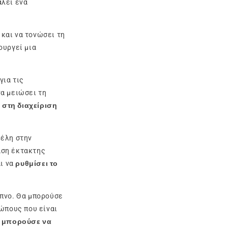
αλεί ένα
και να τονώσει τη
ουργεί μια
για τις
α μειώσει τη
ή στη διαχείριση
φέλη στην
αση έκτακτης
αι να
ρυθμίσει το
ύπνο. Θα μπορούσε
ώπους που είναι
 μπορούσε να