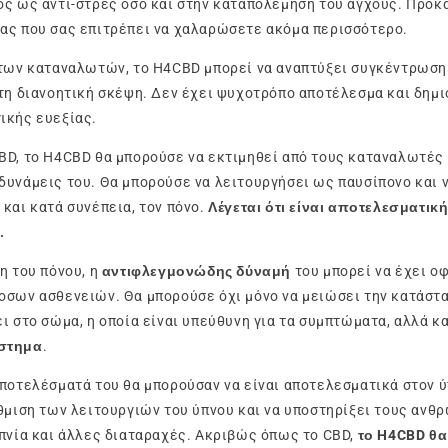
ς ως αντι-στρες όσο και στην καταπολέμηση του άγχους. Προκ
ας που σας επιτρέπει να χαλαρώσετε ακόμα περισσότερο.
των καταναλωτών, το H4CBD μπορεί να αναπτύξει συγκέντρωση 
τη διανοητική σκέψη. Δεν έχει ψυχοτρόπο αποτέλεσμα και δημι
ικής ευεξίας.
D, το H4CBD θα μπορούσε να εκτιμηθεί από τους καταναλωτές 
υνάμεις του. Θα μπορούσε να λειτουργήσει ως παυσίπονο και ν
και κατά συνέπεια, τον πόνο.
Λέγεται ότι είναι αποτελεσματικ
.
η του πόνου, η
αντιφλεγμονώδης δύναμή
του μπορεί να έχει ο
οσων ασθενειών. Θα μπορούσε όχι μόνο να μειώσει την κατάστ
ι στο σώμα, η οποία είναι υπεύθυνη για τα συμπτώματα, αλλά κ
στημα
.
ποτελέσματά του θα μπορούσαν να είναι αποτελεσματικά στον 
θμιση των λειτουργιών του ύπνου και να υποστηρίξει τους ανθρ
πνία και άλλες διαταραχές. Ακριβώς όπως το CBD,
το H4CBD θα