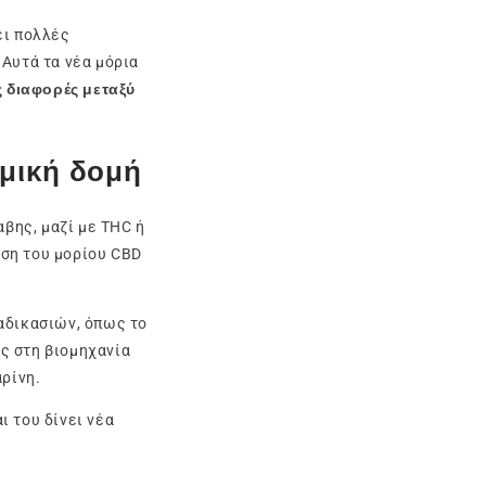
ει πολλές
 Αυτά τα νέα μόρια
ς διαφορές μεταξύ
ημική δομή
αβης, μαζί με THC ή
ση του μορίου CBD
αδικασιών, όπως το
ως στη βιομηχανία
αρίνη.
 του δίνει νέα