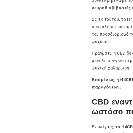
συγκεκριμένα με τ
νευροδιαβιβαστές
Ως εκ τούτου, το H
προκαλέσει ευφορία
τον προσδιορισμό τ
ψύχωση.
Πράγματι, η CBD δε
μεγάλη συγγένεια μ
ψυχική χαλάρωση.
Επομένως, η H4CBD
παραγόντων.
CBD εναντ
ωστόσο 
Εν ολίγοις,
το H4CBD