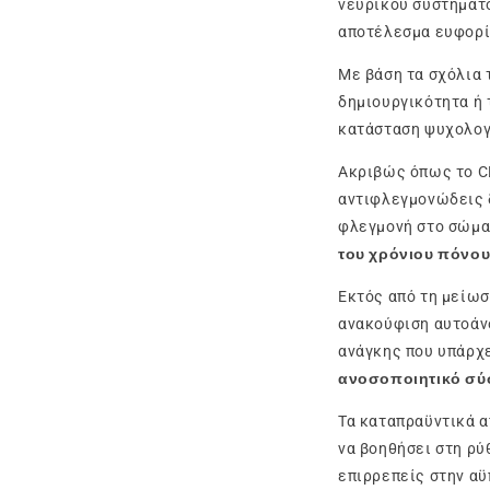
νευρικού συστήματο
αποτέλεσμα ευφορί
Με βάση τα σχόλια 
δημιουργικότητα ή 
κατάσταση ψυχολογ
Ακριβώς όπως το CB
αντιφλεγμονώδεις δ
φλεγμονή στο σώμα 
του χρόνιου πόνου
Εκτός από τη μείωσ
ανακούφιση αυτοάν
ανάγκης που υπάρχε
ανοσοποιητικό σύ
Τα καταπραϋντικά α
να βοηθήσει στη ρύ
επιρρεπείς στην αϋ