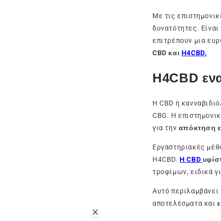
Με τις επιστημονικ
δυνατότητες. Είναι
επιτρέπουν μια ευρ
CBD και
H4CBD.
H4CBD ενα
Η CBD ή κανναβιδιό
CBG. Η επιστημονικ
για την
απόκτηση ε
Εργαστηριακές μέθο
H4CBD.
Η CBD
υφίσ
τροφίμων, ειδικά γ
Αυτό περιλαμβάνει 
αποτελέσματα και
ε