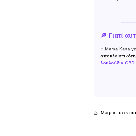
🔎 Γιατί αυ
Η Mama Kana γιο
αποκλειστικότη
λουλούδια CBD
Μοιραστείτε αυ