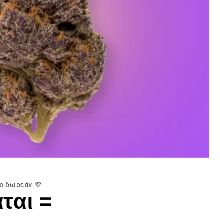
ιο δωρεάν 💜
ται =