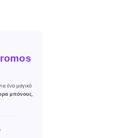
promos
ια ένα μαγικό
ώρα μπόνους
,
ν