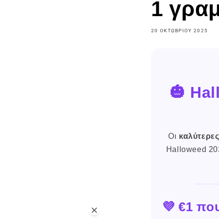
1 γρα
20 ΟΚΤΩΒΡΊΟΥ 2025
🎃 Ha
Οι
καλύτερε
Halloweed 20
💜 €1 πο