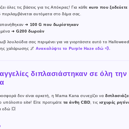
ι όλες τις βάσεις για τις Απόκριες! Για κάθε
euro που ξοδεύετε
β
περιλαμβάνεται αυτόματα στο δέμα σας.
δαπανήθηκαν ➜
100 G που δωρίστηκαν
ημένα ➜
G200 δωρεάν
ωβ λουλούδια σας περιμένει για να γιορτάσετε αυτό το Hallowee
 της χαλάρωσης 🌌
Ανακαλύψτε το Purple Haze εδώ 💨.
αγγελίες διπλασιάστηκαν σε όλη την
δα
ροσφορά δεν είναι αρκετή, η Mama Kana συνεχίζει να
διπλασιάζει
 υπόλοιπο site! Είτε προτιμάτε
τα άνθη CBD
, τις
ισχυρές ρητίν
αι εδώ 💥
D