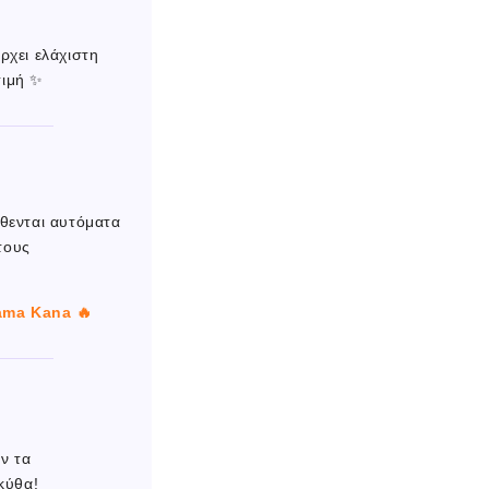
ρχει ελάχιστη
τιμή ✨
θενται αυτόματα
τους
ama Kana 🔥
ν τα
κύθα!