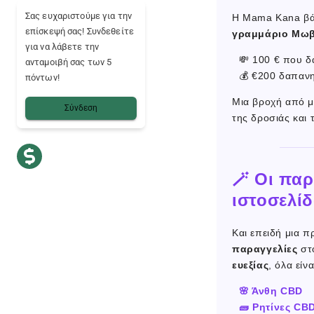
Σας ευχαριστούμε για την
Η Mama Kana βάζε
επίσκεψή σας! Συνδεθείτε
γραμμάριο Μω
για να λάβετε την
💸 100 € που 
ανταμοιβή σας των 5
💰 €200 δαπαν
πόντων!
Μια βροχή από μ
Σύνδεση
της δροσιάς και
🪄 Οι παρ
ιστοσελί
Και επειδή μια π
παραγγελίες
στο
ευεξίας
, όλα είν
🌸 Άνθη CBD
🧱 Ρητίνες CB