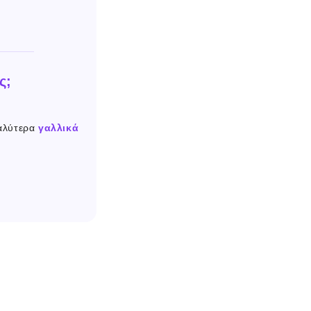
ς;
καλύτερα
γαλλικά