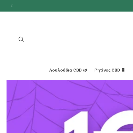
και
προχωρήστε
στο
περιεχόμενο
Λουλούδια CBD 🌿
Ρητίνες CBD 🍫