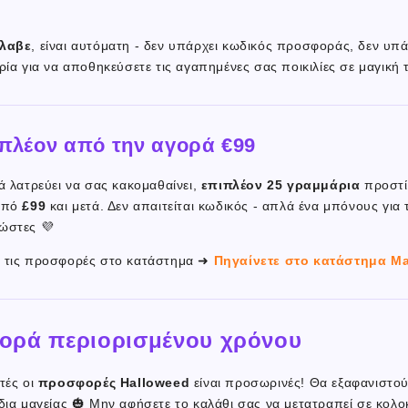
έλαβε
, είναι αυτόματη - δεν υπάρχει κωδικός προσφοράς, δεν υπά
ρία για να αποθηκεύσετε τις αγαπημένες σας ποικιλίες σε μαγική 
ιπλέον από την αγορά €99
ά λατρεύει να σας κακομαθαίνει,
επιπλέον 25 γραμμάρια
προστί
 από
£99
και μετά. Δεν απαιτείται κωδικός - απλά ένα μπόνους για 
ώστες 💜
ς τις προσφορές στο κατάστημα ➜
Πηγαίνετε στο κατάστημα M
ορά περιορισμένου χρόνου
τές οι
προσφορές Halloweed
είναι προσωρινές! Θα εξαφανιστού
δια μαγείας 🎃 Μην αφήσετε το καλάθι σας να μετατραπεί σε κολο