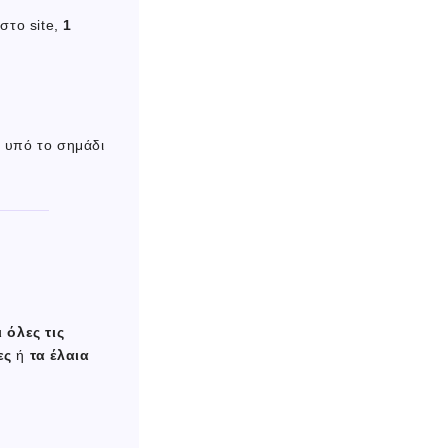
στο site,
1
d υπό το σημάδι
 όλες τις
ες
ή
τα έλαια