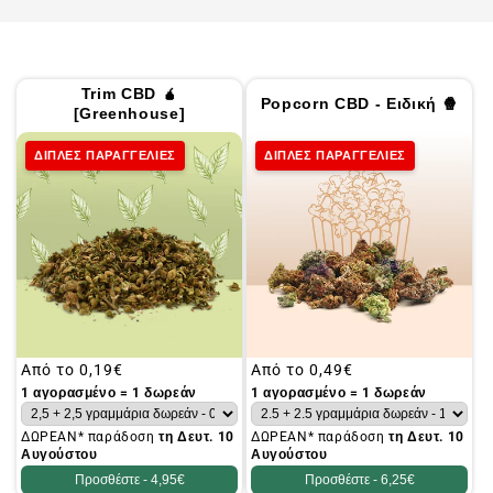
Trim CBD 🧉
Popcorn CBD - Ειδική 🍿
[Greenhouse]
ΔΙΠΛΕΣ ΠΑΡΑΓΓΕΛΙΕΣ
ΔΙΠΛΕΣ ΠΑΡΑΓΓΕΛΙΕΣ
Συνήθης
Από το
0,19€
Συνήθης
Από το
0,49€
τιμή
τιμή
1 αγορασμένο = 1 δωρεάν
1 αγορασμένο = 1 δωρεάν
ΔΩΡΕΑΝ* παράδοση
τη Δευτ. 10
ΔΩΡΕΑΝ* παράδοση
τη Δευτ. 10
Αυγούστου
Αυγούστου
Προσθέστε -
4,95€
Προσθέστε -
6,25€