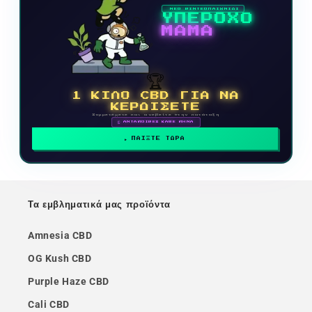
ΝΕΟ ΒΙΝΤΕΟΠΑΙΧΝΙΔΙ
ΥΠΕΡΟΧΟ
ΜΑΜΑ
🏆
1 ΚΙΛΟ CBD ΓΙΑ ΝΑ
ΚΕΡΔΙΣΕΤΕ
Συμμετέχετε και ανεβείτε στην κατάταξη
🗓 ΑΝΤΑΜΟΙΒΕΣ ΚΑΘΕ ΜΗΝΑ
ΠΑΙΞΤΕ ΤΩΡΑ
Τα εμβληματικά μας προϊόντα
Amnesia CBD
OG Kush CBD
Purple Haze CBD
Cali CBD