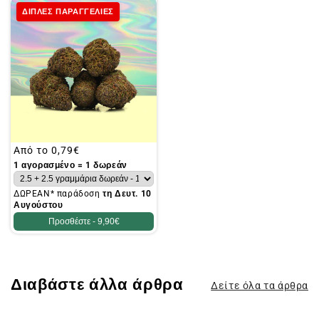
ΔΙΠΛΕΣ ΠΑΡΑΓΓΕΛΙΕΣ
Συνήθης
Από το
0,79€
τιμή
1 αγορασμένο = 1 δωρεάν
ΔΩΡΕΑΝ* παράδοση
τη Δευτ. 10
Αυγούστου
Προσθέστε -
9,90€
Διαβάστε άλλα άρθρα
Δείτε όλα τα άρθρα