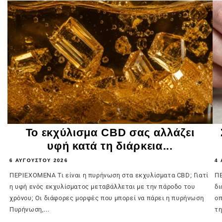
Το εκχύλισμα CBD σας αλλάζει
υφή κατά τη διάρκεια...
6 ΑΥΓΟΎΣΤΟΥ 2026
4 
ΠΕΡΙΕΧΟΜΕΝΑ Τι είναι η πυρήνωση στα εκχυλίσματα CBD; Γιατί
ΠΕ
η υφή ενός εκχυλίσματος μεταβάλλεται με την πάροδο του
δι
χρόνου; Οι διάφορες μορφές που μπορεί να πάρει η πυρήνωση
οπ
Πυρήνωση,...
τη