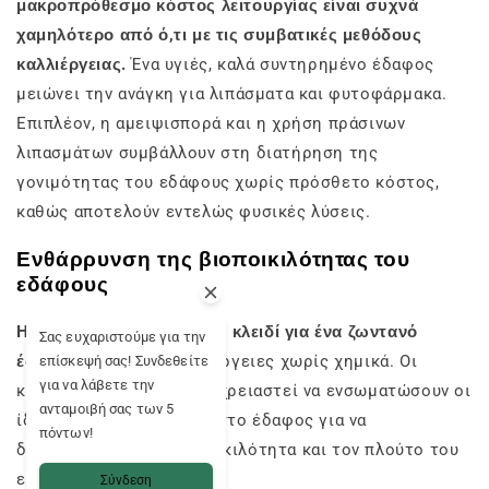
μακροπρόθεσμο κόστος λειτουργίας είναι συχνά
χαμηλότερο από ό,τι με τις συμβατικές μεθόδους
καλλιέργειας.
Ένα υγιές, καλά συντηρημένο έδαφος
μειώνει την ανάγκη για λιπάσματα και φυτοφάρμακα.
Επιπλέον, η αμειψισπορά και η χρήση πράσινων
λιπασμάτων συμβάλλουν στη διατήρηση της
γονιμότητας του εδάφους χωρίς πρόσθετο κόστος,
καθώς αποτελούν εντελώς φυσικές λύσεις.
Ενθάρρυνση της βιοποικιλότητας του
εδάφους
Η βιοποικιλότητα είναι το κλειδί για ένα ζωντανό
Σας ευχαριστούμε για την
έδαφος
και υγιείς καλλιέργειες χωρίς χημικά. Οι
επίσκεψή σας! Συνδεθείτε
για να λάβετε την
καλλιεργητές μπορεί να χρειαστεί να ενσωματώσουν οι
ανταμοιβή σας των 5
ίδιοι μικροοργανισμούς στο έδαφος για να
πόντων!
διαμορφώσουν τη βιοποικιλότητα και τον πλούτο του
εδάφους.
Σύνδεση