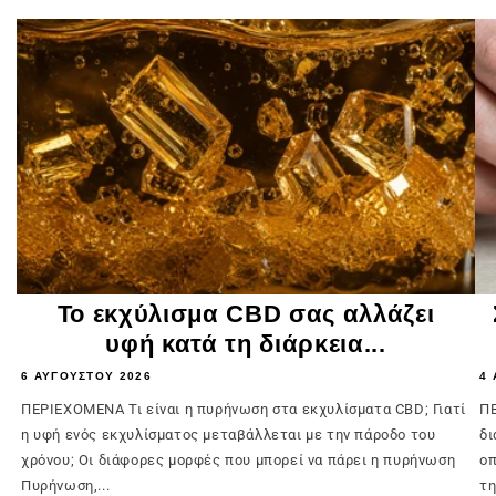
Το εκχύλισμα CBD σας αλλάζει
υφή κατά τη διάρκεια...
6 ΑΥΓΟΎΣΤΟΥ 2026
4 
ΠΕΡΙΕΧΟΜΕΝΑ Τι είναι η πυρήνωση στα εκχυλίσματα CBD; Γιατί
ΠΕ
η υφή ενός εκχυλίσματος μεταβάλλεται με την πάροδο του
δι
χρόνου; Οι διάφορες μορφές που μπορεί να πάρει η πυρήνωση
οπ
Πυρήνωση,...
τη