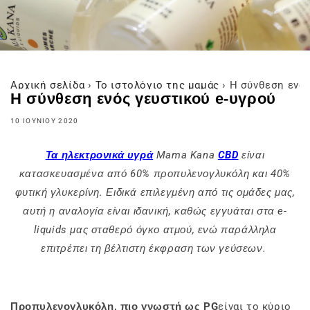
Αρχική σελίδα
›
Το ιστολόγιο της μαμάς
›
Η σύνθεση ενός
Η σύνθεση ενός γευστικού e-υγρού
10 ΙΟΥΝΊΟΥ 2020
Τα ηλεκτρονικά υγρά
Mama Kana
CBD
είναι
κατασκευασμένα από 60% προπυλενογλυκόλη και 40%
φυτική γλυκερίνη. Ειδικά επιλεγμένη από τις ομάδες μας,
αυτή η αναλογία είναι ιδανική, καθώς εγγυάται στα e-
liquids μας σταθερό όγκο ατμού, ενώ παράλληλα
επιτρέπει τη βέλτιστη έκφραση των γεύσεων.
Προπυλενογλυκόλη, πιο γνωστή ως PG
είναι το κύριο