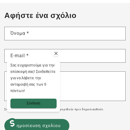
Αφήστε ένα σχόλιο
Όνομα
*
E-mail
*
Σας ευχαριστούμε για την
επίσκεψή σας! Συνδεθείτε
Σχόλιο
*
για να λάβετε την
ανταμοιβή σας των 5
πόντων!
Σύνδεση
Σημειώστε ότι τα σχόλια πρέπει να εγκριθούν πριν δημοσιευθούν.