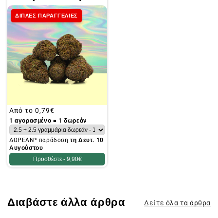
ΔΙΠΛΕΣ ΠΑΡΑΓΓΕΛΙΕΣ
Συνήθης
Από το
0,79€
τιμή
1 αγορασμένο = 1 δωρεάν
ΔΩΡΕΑΝ* παράδοση
τη Δευτ. 10
Αυγούστου
Προσθέστε -
9,90€
Διαβάστε άλλα άρθρα
Δείτε όλα τα άρθρα