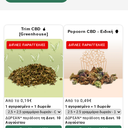
Trim CBD 🧉
Popcorn CBD - Ειδική 🍿
[Greenhouse]
ΔΙΠΛΕΣ ΠΑΡΑΓΓΕΛΙΕΣ
ΔΙΠΛΕΣ ΠΑΡΑΓΓΕΛΙΕΣ
Συνήθης
Από το
0,19€
Συνήθης
Από το
0,49€
τιμή
τιμή
1 αγορασμένο = 1 δωρεάν
1 αγορασμένο = 1 δωρεάν
ΔΩΡΕΑΝ* παράδοση
τη Δευτ. 10
ΔΩΡΕΑΝ* παράδοση
τη Δευτ. 10
Αυγούστου
Αυγούστου