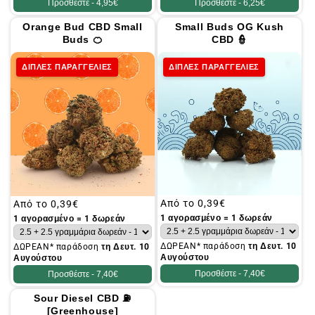
Προσθέστε -
4,95€
Προσθέστε -
6,25€
Orange Bud CBD Small
Small Buds OG Kush
Buds 🍊
CBD 👮
ΔΙΠΛΕΣ ΠΑΡΑΓΓΕΛΙΕΣ
ΔΙΠΛΕΣ ΠΑΡΑΓΓΕΛΙΕΣ
Συνήθης
Από το
0,39€
Συνήθης
Από το
0,39€
τιμή
τιμή
1 αγορασμένο = 1 δωρεάν
1 αγορασμένο = 1 δωρεάν
ΔΩΡΕΑΝ* παράδοση
τη Δευτ. 10
ΔΩΡΕΑΝ* παράδοση
τη Δευτ. 10
Αυγούστου
Αυγούστου
Προσθέστε -
7,40€
Προσθέστε -
7,40€
Sour Diesel CBD ⛽
[Greenhouse]