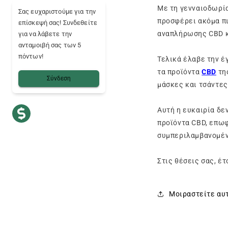
Με τη γενναιοδωρία
Σας ευχαριστούμε για την
προσφέρει ακόμα πιο
επίσκεψή σας! Συνδεθείτε
αναπλήρωσης CBD κ.
για να λάβετε την
ανταμοιβή σας των 5
πόντων!
Τελικά έλαβε την έ
τα προϊόντα
CBD
της
Σύνδεση
μάσκες και τσάντες
Αυτή η ευκαιρία δε
προϊόντα CBD, επω
συμπεριλαμβανομέν
Στις θέσεις σας, έτο
Μοιραστείτε αυ