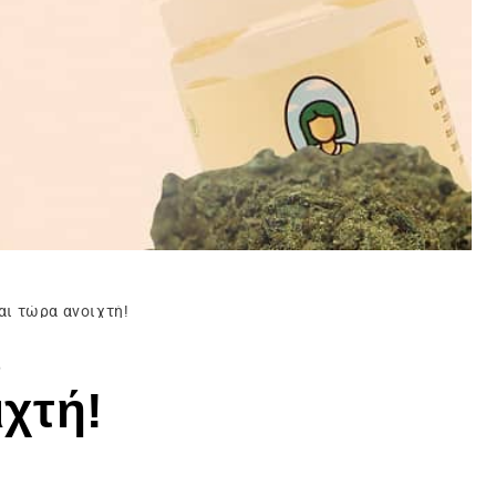
ι τώρα ανοιχτή!
ς
ιχτή!