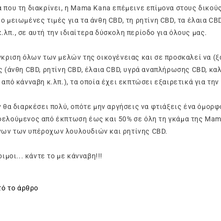
 που τη διακρίνει, η Mama Kana επέμεινε επίμονα στους δικούς
 μειωμένες τιμές για τα άνθη CBD, τη ρητίνη CBD, τα έλαια CBD
λπ., σε αυτή την ιδιαίτερα δύσκολη περίοδο για όλους μας.
γκριση όλων των μελών της οικογένειας και σε προσκαλεί να (
 (άνθη CBD, ρητίνη CBD, έλαια CBD, υγρά αναπλήρωσης CBD, κα
 από κάνναβη κ.λπ.), τα οποία έχει εκπτώσει εξαιρετικά για τη
ν θα διαρκέσει πολύ, οπότε μην αργήσεις να φτιάξεις ένα όμορφ
φελούμενος από έκπτωση έως και 50% σε όλη τη γκάμα της Mam
ων των υπέροχων λουλουδιών και ρητίνης CBD.
ιμοι... κάντε το με κάνναβη!!!
τό το άρθρο