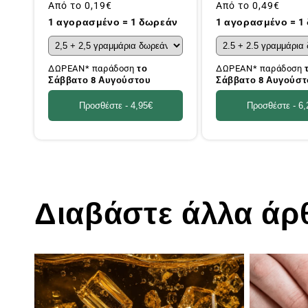
Συνήθης
Από το
0,19€
Συνήθης
Από το
0,49€
τιμή
τιμή
1 αγορασμένο = 1 δωρεάν
1 αγορασμένο = 1
ΔΩΡΕΑΝ* παράδοση
το
ΔΩΡΕΑΝ* παράδοση
Σάββατο 8 Αυγούστου
Σάββατο 8 Αυγούστ
Προσθέστε -
4,95€
Προσθέστε -
6,
Διαβάστε άλλα άρ