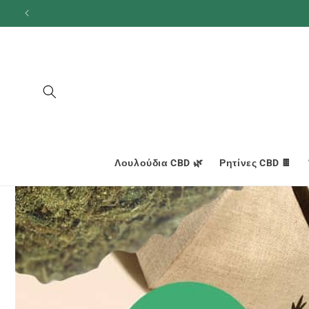
και
προχωρήστε
στο
περιεχόμενο
Λουλούδια CBD 🌿
Ρητίνες CBD 🍫