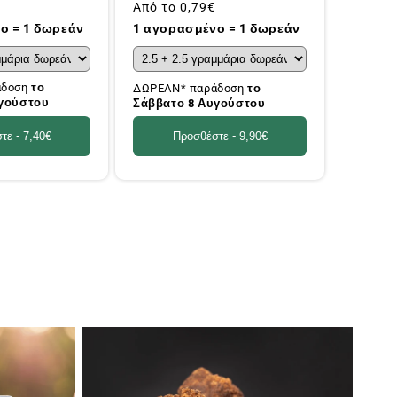
Συνήθης
Από το
0,79€
τιμή
ο = 1 δωρεάν
1 αγορασμένο = 1 δωρεάν
άδοση
το
ΔΩΡΕΑΝ* παράδοση
το
υγούστου
Σάββατο 8 Αυγούστου
τε -
7,40€
Προσθέστε -
9,90€