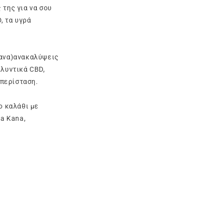
 της για να σου
, τα υγρά
ξανα)ανακαλύψεις
λλυντικά CBD,
ν περίσταση.
ο καλάθι με
a Kana,