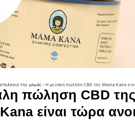
ιστολόγιο της μαμάς
›
Η μεγάλη πώληση CBD της Mama Kana είνα
άλη πώληση CBD τη
Kana είναι τώρα ανο