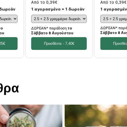
Συνήθης
Από το
0,39€
Συνήθης
Από το
0,39€
τιμή
τιμή
1 αγορασμέν
 δωρεάν
1 αγορασμένο = 1 δωρεάν
ΔΩΡΕΑΝ* παρ
το
ΔΩΡΕΑΝ* παράδοση
το
Σάββατο 8 Α
ου
Σάββατο 8 Αυγούστου
Προσθέσ
25€
Προσθέστε -
7,40€
θρα