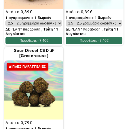
Συνήθης
Από το
0,39€
Συνήθης
Από το
0,39€
τιμή
τιμή
1 αγορασμένο = 1 δωρεάν
1 αγορασμένο = 1 δωρεάν
ΔΩΡΕΑΝ* παράδοση
, Τρίτη 11
ΔΩΡΕΑΝ* παράδοση
, Τρίτη 11
Αυγούστου
Αυγούστου
Προσθέστε -
7,40€
Προσθέστε -
7,40€
Sour Diesel CBD ⛽
[Greenhouse]
ΔΙΠΛΕΣ ΠΑΡΑΓΓΕΛΙΕΣ
Συνήθης
Από το
0,79€
τιμή
1 αγορασμένο = 1 δωρεάν