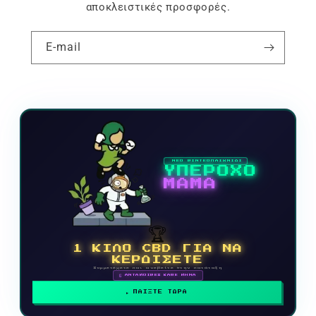
αποκλειστικές προσφορές.
E-mail
ΝΕΟ ΒΙΝΤΕΟΠΑΙΧΝΙΔΙ
ΥΠΕΡΟΧΟ
ΜΑΜΑ
🏆
1 ΚΙΛΟ CBD ΓΙΑ ΝΑ
ΚΕΡΔΙΣΕΤΕ
Συμμετέχετε και ανεβείτε στην κατάταξη
🗓 ΑΝΤΑΜΟΙΒΕΣ ΚΑΘΕ ΜΗΝΑ
ΠΑΙΞΤΕ ΤΩΡΑ