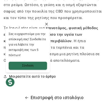
στο ρεύμα. Ωστόσο, η γεύση και η οσμή εξαρτώνται
σαφώς από την ποικιλία της CBD που χρησιμοποιείται
και τον τύπο της ρητίνης που προσφέρεται.
Το Ice-o-Lator είναι μια
καινοτόμος, φυσική μέθοδος
Σας ευχαριστούμε για την
εκχύλισης που σέβεται τόσο την υγεία των
επίσκεψή σας! Συνδεθείτε
καταναλωτών όσο και το περιβάλλον
. Η ήπια
για να λάβετε την
προσέγγισή της διατηρεί τα τερπένια και τα
ανταμοιβή σας των 5
κανναβινοειδή, με αποτέλεσμα μια ρητίνη πλούσια σε
πόντων!
CBD με ισχυρά χαλαρωτικά αποτελέσματα.
Σύνδεση
Μοιραστείτε αυτό το άρθρο
Επιστροφή στο ιστολόγιο