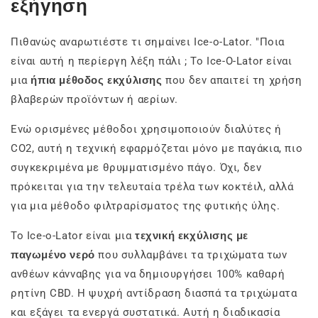
εξήγηση
Πιθανώς αναρωτιέστε τι σημαίνει Ice-o-Lator. "Ποια
είναι αυτή η περίεργη λέξη πάλι
; Το Ice-O-Lator είναι
μια
ήπια μέθοδος εκχύλισης
που δεν απαιτεί τη χρήση
βλαβερών προϊόντων ή αερίων.
Ενώ ορισμένες μέθοδοι χρησιμοποιούν διαλύτες ή
CO2, αυτή η τεχνική εφαρμόζεται μόνο με παγάκια, πιο
συγκεκριμένα με θρυμματισμένο πάγο. Όχι, δεν
πρόκειται για την τελευταία τρέλα των κοκτέιλ, αλλά
για μια μέθοδο φιλτραρίσματος της φυτικής ύλης.
Το Ice-o-Lator είναι μια
τεχνική εκχύλισης με
παγωμένο νερό
που συλλαμβάνει τα τριχώματα των
ανθέων κάνναβης για να δημιουργήσει 100% καθαρή
ρητίνη CBD. Η ψυχρή αντίδραση διασπά τα τριχώματα
και εξάγει τα ενεργά συστατικά. Αυτή η διαδικασία