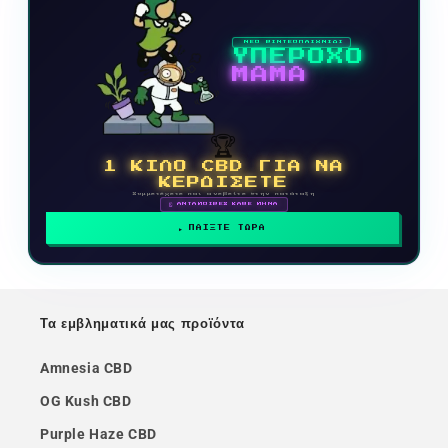
ΝΕΟ ΒΙΝΤΕΟΠΑΙΧΝΙΔΙ
ΥΠΕΡΟΧΟ
ΜΑΜΑ
🏆
1 ΚΙΛΟ CBD ΓΙΑ ΝΑ
ΚΕΡΔΙΣΕΤΕ
Συμμετέχετε και ανεβείτε στην κατάταξη
🗓 ΑΝΤΑΜΟΙΒΕΣ ΚΑΘΕ ΜΗΝΑ
ΠΑΙΞΤΕ ΤΩΡΑ
Τα εμβληματικά μας προϊόντα
Amnesia CBD
OG Kush CBD
Purple Haze CBD