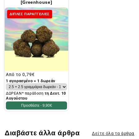
[Greenhouse]
ΔΙΠΛΕΣ ΠΑΡΑΓΓΕΛΙΕΣ
Συνήθης
Από το
0,79€
τιμή
1 αγορασμένο = 1 δωρεάν
ΔΩΡΕΑΝ* παράδοση
τη Δευτ. 10
Αυγούστου
Προσθέστε -
9,90€
Διαβάστε άλλα άρθρα
Δείτε όλα τα άρθρα