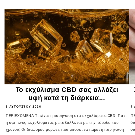
Το εκχύλισμα CBD σας αλλάζει
υφή κατά τη διάρκεια...
6 ΑΥΓΟΎΣΤΟΥ 2026
4 
ΠΕΡΙΕΧΟΜΕΝΑ Τι είναι η πυρήνωση στα εκχυλίσματα CBD; Γιατί
ΠΕ
η υφή ενός εκχυλίσματος μεταβάλλεται με την πάροδο του
δι
χρόνου; Οι διάφορες μορφές που μπορεί να πάρει η πυρήνωση
οπ