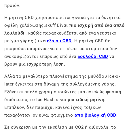
προϊόν.
Η ρητίνη CBD χρησιμοποιείται γενικά για τα δυνητικά
οφέλη χαλάρωσης.skuff Είναι
πιο ισχυρή από ένα απλό
λουλούδι
, καθώς παρασκευάζεται από ένα γευστικό
μείγμα γύρης ( ) και
ελαίου CBD
. Η ρητίνη CBD θα
μπορούσε επομένως να επιτρέψει σε άτομα που δεν
ανακουφίζονται επαρκώς από ένα
λουλούδι CBD
να
βρουν μια ισχυρότερη λύση.
Αλλά το μεγαλύτερο πλεονέκτημα της μεθόδου Ice-o-
later έγκειται στη δύναμη της συλλεγόμενης γύρης.
Εξάγεται απαλά χρησιμοποιώντας μια εντελώς φυσική
διαδικασία, το Ice Hash είναι
μια ειδική ρητίνη
.
Επιπλέον, δεν περιέχει κανένα ίχνος τοξικών
παραγόντων, αν είναι φτιαγμένο
από βιολογική CBD
.
Σε σύγκριση με την εκχύλιση με CO2 ή αιθανόλη, το