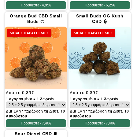
Προσθέστε -
4,95€
Προσθέστε -
6,25€
Orange Bud CBD Small
Small Buds OG Kush
Buds 🍊
CBD 👮
ΔΙΠΛΕΣ ΠΑΡΑΓΓΕΛΙΕΣ
ΔΙΠΛΕΣ ΠΑΡΑΓΓΕΛΙΕΣ
Συνήθης
Από το
0,39€
Συνήθης
Από το
0,39€
τιμή
τιμή
1 αγορασμένο = 1 δωρεάν
1 αγορασμένο = 1 δωρεάν
ΔΩΡΕΑΝ* παράδοση
τη Δευτ. 10
ΔΩΡΕΑΝ* παράδοση
τη Δευτ. 10
Αυγούστου
Αυγούστου
Προσθέστε -
7,40€
Προσθέστε -
7,40€
Sour Diesel CBD ⛽