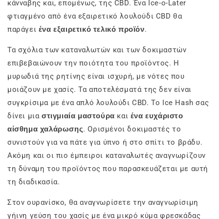
κάνναβης και, επομένως, της CBD. Ένα Ice-o-Later
φτιαγμένο από ένα εξαιρετικό λουλούδι CBD θα
παράγει
ένα εξαιρετικό τελικό προϊόν
.
Τα σχόλια των καταναλωτών και των δοκιμαστών
επιβεβαιώνουν την ποιότητα του προϊόντος. Η
μυρωδιά της ρητίνης είναι ισχυρή, με νότες που
μοιάζουν με χασίς. Τα αποτελέσματά της δεν είναι
συγκρίσιμα με ένα απλό λουλούδι CBD. Το Ice Hash σας
δίνει μια
στιγμιαία μαστούρα
και
ένα ευχάριστο
αίσθημα χαλάρωσης
. Ορισμένοι δοκιμαστές το
συνιστούν για να πάτε για ύπνο ή στο σπίτι το βράδυ.
Ακόμη και οι πιο έμπειροι καταναλωτές αναγνωρίζουν
τη δύναμη του προϊόντος που παρασκευάζεται με αυτή
τη διαδικασία.
Στον ουρανίσκο, θα αναγνωρίσετε την αναγνωρίσιμη
γήινη γεύση του χασίς με ένα μικρό κύμα φρεσκάδας