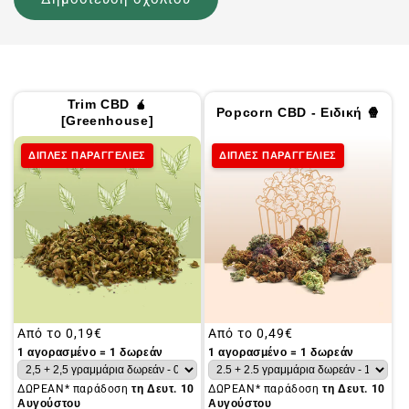
Trim CBD 🧉
Popcorn CBD - Ειδική 🍿
[Greenhouse]
ΔΙΠΛΕΣ ΠΑΡΑΓΓΕΛΙΕΣ
ΔΙΠΛΕΣ ΠΑΡΑΓΓΕΛΙΕΣ
Συνήθης
Από το
0,19€
Συνήθης
Από το
0,49€
τιμή
τιμή
1 αγορασμένο = 1 δωρεάν
1 αγορασμένο = 1 δωρεάν
ΔΩΡΕΑΝ* παράδοση
τη Δευτ. 10
ΔΩΡΕΑΝ* παράδοση
τη Δευτ. 10
Αυγούστου
Αυγούστου