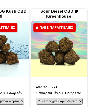
 OG Kush CBD
Sour Diesel CBD ⛽
👮
[Greenhouse]
ΑΓΓΕΛΙΕΣ
ΔΙΠΛΕΣ ΠΑΡΑΓΓΕΛΙΕΣ
Συνήθης
Από το
0,79€
τιμή
ο = 1 δωρεάν
1 αγορασμένο = 1 δωρεάν