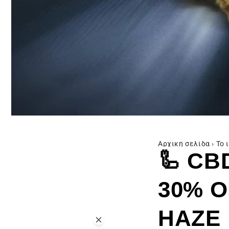
Αρχική σελίδα
›
Το 
🦾 CB
30% O
HAZE 