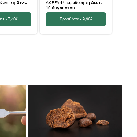
άδοση
τη Δευτ.
ΔΩΡΕΑΝ* παράδοση
τη Δευτ.
υ
10 Αυγούστου
τε -
7,40€
Προσθέστε -
9,90€