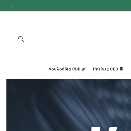
και
προχωρήστε
στο
περιεχόμενο
Λουλούδια CBD 🌿
Ρητίνες CBD 🍫