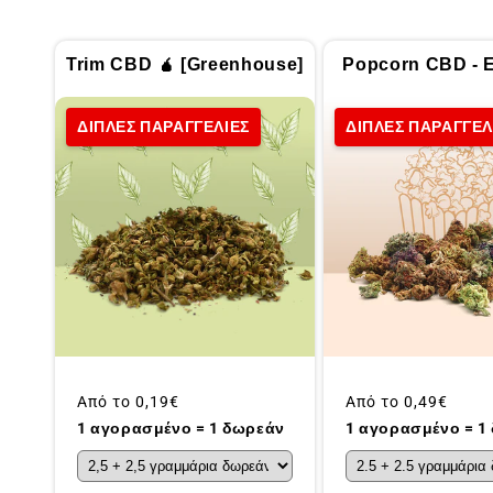
Trim CBD 🧉 [Greenhouse]
Popcorn CBD - Ε
ΔΙΠΛΕΣ ΠΑΡΑΓΓΕΛΙΕΣ
ΔΙΠΛΕΣ ΠΑΡΑΓΓΕΛ
Συνήθης
Από το
0,19€
Συνήθης
Από το
0,49€
τιμή
τιμή
1 αγορασμένο = 1 δωρεάν
1 αγορασμένο = 1