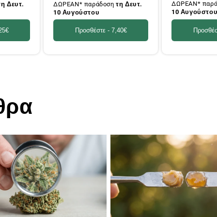
ΔΩΡΕΑΝ* παρ
τη Δευτ.
ΔΩΡΕΑΝ* παράδοση
τη Δευτ.
10 Αυγούστο
10 Αυγούστου
Προσθέσ
25€
Προσθέστε -
7,40€
θρα