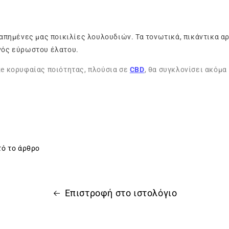
αγαπημένες μας ποικιλίες λουλουδιών. Τα τονωτικά, πικάντικα 
ενός εύρωστου έλατου.
ze κορυφαίας ποιότητας, πλούσια σε
CBD
, θα συγκλονίσει ακόμα 
τό το άρθρο
Επιστροφή στο ιστολόγιο