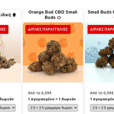
Orange Bud CBD Small
Small Buds
ιδική 🍿
Buds 🍊
ΙΕΣ
ΔΙΠΛΕΣ ΠΑΡΑΓΓΕΛΙΕΣ
ΔΙΠΛΕΣ ΠΑΡ
Συνήθης
Από το
0,39€
Συνήθης
Από το
0,39€
τιμή
τιμή
1 αγορασμέν
 δωρεάν
1 αγορασμένο = 1 δωρεάν