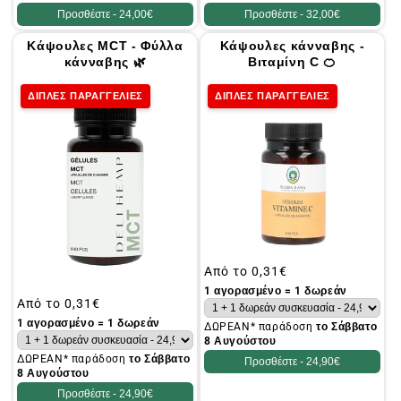
Προσθέστε -
24,00€
Προσθέστε -
32,00€
Κάψουλες MCT - Φύλλα
Κάψουλες κάνναβης -
κάνναβης 🌿
Βιταμίνη C 🍊
ΔΙΠΛΕΣ ΠΑΡΑΓΓΕΛΙΕΣ
ΔΙΠΛΕΣ ΠΑΡΑΓΓΕΛΙΕΣ
Συνήθης
Από το
0,31€
τιμή
1 αγορασμένο = 1 δωρεάν
Συνήθης
Από το
0,31€
τιμή
1 αγορασμένο = 1 δωρεάν
ΔΩΡΕΑΝ* παράδοση
το Σάββατο
8 Αυγούστου
ΔΩΡΕΑΝ* παράδοση
το Σάββατο
Προσθέστε -
24,90€
8 Αυγούστου
Προσθέστε -
24,90€