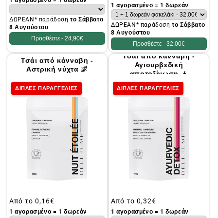
1 αγορασμένο = 1 δωρεάν
τιμή
1 αγορασμένο = 1 δωρεάν
ΔΩΡΕΑΝ* παράδοση
το Σάββατο
ΔΩΡΕΑΝ* παράδοση
το Σάββατο
8 Αυγούστου
8 Αυγούστου
Προσθέστε -
24,90€
Προσθέστε -
32,00€
Τσάι από κάνναβη -
Τσάι από κάνναβη -
Αγιουρβεδική
Αστρική νύχτα 🌌
αποτοξίνωση 🧘
ΔΙΠΛΕΣ ΠΑΡΑΓΓΕΛΙΕΣ
ΔΙΠΛΕΣ ΠΑΡΑΓΓΕΛΙΕΣ
Συνήθης
Από το
0,16€
Συνήθης
Από το
0,32€
τιμή
τιμή
1 αγορασμένο = 1 δωρεάν
1 αγορασμένο = 1 δωρεάν