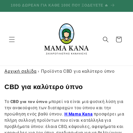
και
100G ΔΩΡΕΑΝ ΓΙΑ ΚΑΘΕ 100€ ΠΟΥ ΞΟΔΕΥΕΤΕ 🔥
προχωρήστε
στο
περιεχόμενο
Καλάθι
Αρχική σελίδα
›
Προϊόντα CBD για καλύτερο ύπνο
Σ
CBD για καλύτερο ύπνο
υ
Το
CBD για τον ύπνο
μπορεί να είναι μια φυσική λύση για
λ
την ανακούφιση των διαταραχών του ύπνου και την
λ
προώθηση ενός βαθύ ύπνου.
Η Mama Kana
προσφέρει μια
ο
πλήρη συλλογή προϊόντων που είναι κατάλληλα για
προβλήματα ύπνου: έλαια CBD, κάψουλες, αφεψήματα και
γ
καραμέλες για τον ύπνο, σχεδιασμένα για να βελτιώνουν