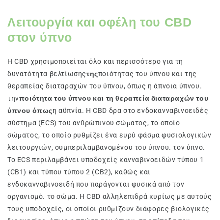
Λειτουργία και οφέλη του CBD
στον ύπνο
Η CBD χρησιμοποιείται όλο και περισσότερο για τη
δυνατότητα βελτίωσης
της
ποιότητας του ύπνου και της
θεραπείας διαταραχών του ύπνου, όπως η άπνοια ύπνου.
την
ποιότητα του ύπνου και τη θεραπεία διαταραχών του
ύπνου όπως
η αϋπνία. Η CBD δρα στο ενδοκανναβινοειδές
σύστημα (ECS) του ανθρώπινου σώματος, το οποίο
σώματος, το οποίο ρυθμίζει ένα ευρύ φάσμα φυσιολογικών
λειτουργιών, συμπεριλαμβανομένου του ύπνου. τον ύπνο.
Το ECS περιλαμβάνει υποδοχείς κανναβινοειδών τύπου 1
(CB1) και τύπου τύπου 2 (CB2), καθώς και
ενδοκανναβινοειδή που παράγονται φυσικά από τον
οργανισμό. το σώμα. Η CBD αλληλεπιδρά κυρίως με αυτούς
τους υποδοχείς, οι οποίοι ρυθμίζουν διάφορες βιολογικές