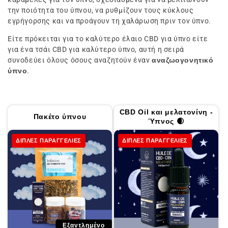
ή
την ποιότητα του ύπνου, να ρυθμίζουν τους κύκλους
:
εγρήγορσης και να προάγουν τη χαλάρωση πριν τον ύπνο.
Π
Είτε πρόκειται για το καλύτερο έλαιο CBD για ύπνο είτε
ρ
για ένα τσάι CBD για καλύτερο ύπνο, αυτή η σειρά
συνοδεύει όλους όσους αναζητούν έναν
αναζωογονητικό
ο
ύπνο
.
ϊ
ό
ν
CBD Oil και μελατονίνη -
Πακέτο ύπνου
τ
Ύπνος 🌒
α
ΔΙΠΛΕΣ ΠΑΡΑΓΓΕΛΙΕΣ
ΔΙΠΛΕΣ ΠΑΡΑΓΓΕΛΙΕΣ
Εξαντλημένο