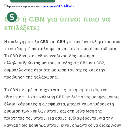
περισσότερα εδώ,
κάντε κλικ εδώ
.
CBD ή CBN για ύπνο: ποιο να
επιλέξετε;
Η επιλογή μεταξύ
CBD
και
CBN
για τον ύπνο εξαρτάται από
τα επιθυμητά αποτελέσματα και την ατομική ευαισθησία.
Το CBD δρα στο ενδοκανναβινοειδές σύστημα
αλληλεπιδρώντας με τους υποδοχείς CB1 και CB2,
συμβάλλοντας έτσι στη μείωση του στρες και στην
προώθηση της χαλάρωσης.
Το CBN εκτιμάται συχνά για τις πιο ηρεμιστικές του
ιδιότητες. Η κατανάλωση CBD σε διάφορες μορφές, όπως
έλαια, κάψουλες ή αφεψήματα, μπορεί να βοηθήσει στη
ρύθμιση των κύκλων ύπνου και στη βελτίωση της
ποιότητας του ύπνου. Για όσους ενδιαφέρονται για την
κάνναβη ως βοήθημα ύπνου, είναι σημαντικό να διακρίνουν