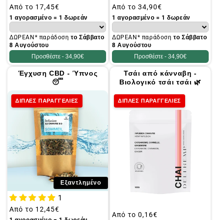
Συνήθης
Από το
17,45€
Συνήθης
Από το
34,90€
τιμή
τιμή
1 αγορασμένο = 1 δωρεάν
1 αγορασμένο = 1 δωρεάν
ΔΩΡΕΑΝ* παράδοση
το Σάββατο
ΔΩΡΕΑΝ* παράδοση
το Σάββατο
8 Αυγούστου
8 Αυγούστου
Προσθέστε -
34,90€
Προσθέστε -
34,90€
Έγχυση CBD - Ύπνος
Τσάι από κάνναβη -
😴
Βιολογικό τσάι τσάι 🌿
ΔΙΠΛΕΣ ΠΑΡΑΓΓΕΛΙΕΣ
ΔΙΠΛΕΣ ΠΑΡΑΓΓΕΛΙΕΣ
Εξαντλημένο
1
Συνήθης
Από το
12,45€
Συνήθης
Από το
0,16€
τιμή