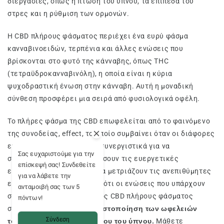
διεργασίες, όπως η πτώση του ύπνου, τα επίπεδα του
στρες και η ρύθμιση των ορμονών.
Η CBD πλήρους φάσματος περιέχει ένα ευρύ φάσμα
κανναβινοειδών, τερπένια και άλλες ενώσεις που
βρίσκονται στο φυτό της κάνναβης, όπως THC
(τετραϋδροκανναβινόλη), η οποία είναι η κύρια
ψυχοδραστική ένωση στην κάνναβη. Αυτή η μοναδική
σύνθεση προσφέρει μια σειρά από φυσιολογικά οφέλη.
Το πλήρες φάσμα της CBD επωφελείται από το φαινόμενο
της συνοδείας, effect, το οποίο συμβαίνει όταν οι διάφορες
ενώσεις του φυτού δρουν συνεργιστικά για να
Σας ευχαριστούμε για την
συνεργιστικά για να ενισχύσουν τις ευεργετικές
επίσκεψή σας! Συνδεθείτε
επιδράσεις, ενώ παράλληλα μετριάζουν τις ανεπιθύμητες
για να λάβετε την
επιδράσεις. Αυτό σημαίνει ότι οι ενώσεις που υπάρχουν
ανταμοιβή σας των 5
στην CBD πλήρους φάσματος CBD πλήρους φάσματος
πόντων!
συνεργάζονται για να
βελτιστοποίηση των ωφελειών
Σύνδεση
τους, συμπεριλαμβανομένου του ύπνου.
Μάθετε