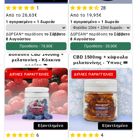
1
28
Συνήθης
Από το
26,63€
Συνήθης
Από το
19,95€
τιμή
τιμή
1 αγορασμένο = 1 δωρεάν
1 αγορασμένο = 1 δωρεάν
ΔΩΡΕΑΝ* παράδοση
το Σάββατο
ΔΩΡΕΑΝ* παράδοση
το Σάββατο
8 Αυγούστου
8 Αυγούστου
Προσθέστε -
79,90€
Προσθέστε -
39,90€
Bonbons CBD 1400mg +
CBD 1500mg + κάψουλα
μελατονίνη - Κόκκινα
μελατονίνης - Ύπνος 💤
φρούτα 🫐
ΔΙΠΛΕΣ ΠΑΡΑΓΓΕΛΙΕΣ
ΔΙΠΛΕΣ ΠΑΡΑΓΓΕΛΙΕΣ
Εξαντλημένο
Εξαντλημένο
6
4