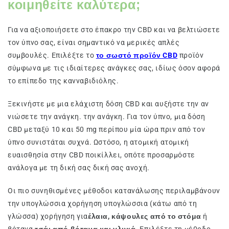
κοιμηθείτε καλύτερα;
Για να αξιοποιήσετε στο έπακρο την CBD και να βελτιώσετε
τον ύπνο σας, είναι σημαντικό να μερικές απλές
συμβουλές. Επιλέξτε το
το σωστό προϊόν CBD
προϊόν
σύμφωνα με τις ιδιαίτερες ανάγκες σας, ιδίως όσον αφορά
το επίπεδο της κανναβιδιόλης.
Ξεκινήστε με μια ελάχιστη δόση CBD και αυξήστε την αν
νιώσετε την ανάγκη. την ανάγκη. Για τον ύπνο, μια δόση
CBD μεταξύ 10 και 50 mg περίπου μία ώρα πριν από τον
ύπνο συνιστάται συχνά. Ωστόσο, η ατομική ατομική
ευαισθησία στην CBD ποικίλλει, οπότε προσαρμόστε
ανάλογα με τη δική σας δική σας ανοχή.
Οι πιο συνηθισμένες μέθοδοι κατανάλωσης περιλαμβάνουν
την υπογλώσσια χορήγηση υπογλώσσια (κάτω από τη
γλώσσα) χορήγηση για
έλαια, κάψουλες από το στόμα
ή