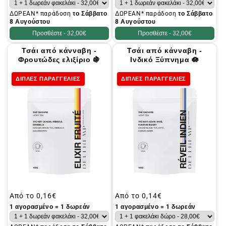
ΔΩΡΕΑΝ* παράδοση
το Σάββατο
ΔΩΡΕΑΝ* παράδοση
το Σάββατο
8 Αυγούστου
8 Αυγούστου
Προσθέστε -
32,00€
Προσθέστε -
32,00€
Τσάι από κάνναβη -
Τσάι από κάνναβη -
Φρουτώδες ελιξίριο 🍇
Ινδικό Ξύπνημα 🪷
ΔΙΠΛΕΣ ΠΑΡΑΓΓΕΛΙΕΣ
ΔΙΠΛΕΣ ΠΑΡΑΓΓΕΛΙΕΣ
Συνήθης
Από το
0,16€
Συνήθης
Από το
0,14€
τιμή
τιμή
1 αγορασμένο = 1 δωρεάν
1 αγορασμένο = 1 δωρεάν