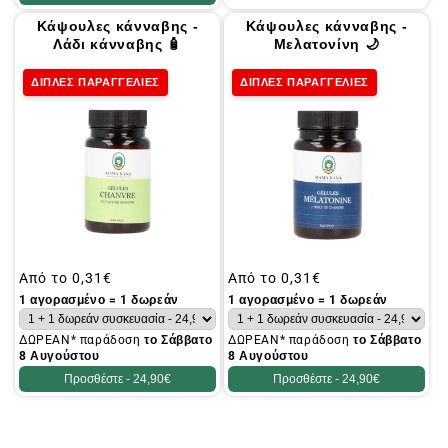
Κάψουλες κάνναβης -
Κάψουλες κάνναβης -
Λάδι κάνναβης 🧴
Μελατονίνη 🌙
ΔΙΠΛΕΣ ΠΑΡΑΓΓΕΛΙΕΣ
ΔΙΠΛΕΣ ΠΑΡΑΓΓΕΛΙΕΣ
Συνήθης
Από το
0,31€
Συνήθης
Από το
0,31€
τιμή
τιμή
1 αγορασμένο = 1 δωρεάν
1 αγορασμένο = 1 δωρεάν
ΔΩΡΕΑΝ* παράδοση
το Σάββατο
ΔΩΡΕΑΝ* παράδοση
το Σάββατο
8 Αυγούστου
8 Αυγούστου
Προσθέστε -
24,90€
Προσθέστε -
24,90€