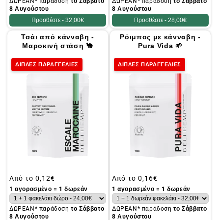
ΔΩΡΕΑΝ* παράδοση
το Σάββατο
ΔΩΡΕΑΝ* παράδοση
το Σάββατο
8 Αυγούστου
8 Αυγούστου
Προσθέστε -
32,00€
Προσθέστε -
28,00€
Τσάι από κάνναβη -
Ρόιμπος με κάνναβη -
Μαροκινή στάση 🐪
Pura Vida 🌱
ΔΙΠΛΕΣ ΠΑΡΑΓΓΕΛΙΕΣ
ΔΙΠΛΕΣ ΠΑΡΑΓΓΕΛΙΕΣ
Συνήθης
Από το
0,12€
Συνήθης
Από το
0,16€
τιμή
τιμή
1 αγορασμένο = 1 δωρεάν
1 αγορασμένο = 1 δωρεάν
ΔΩΡΕΑΝ* παράδοση
το Σάββατο
ΔΩΡΕΑΝ* παράδοση
το Σάββατο
8 Αυγούστου
8 Αυγούστου