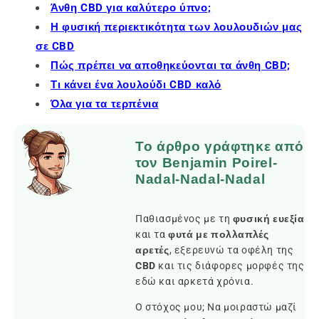
Άνθη CBD για καλύτερο ύπνο;
Η φυσική περιεκτικότητα των λουλουδιών μας
σε CBD
Πώς πρέπει να αποθηκεύονται τα άνθη CBD;
Τι κάνει ένα λουλούδι CBD καλό
Όλα για τα τερπένια
Το άρθρο γράφτηκε από
τον Benjamin Poirel-
Nadal-Nadal-Nadal
Παθιασμένος με τη
φυσική ευεξία
και τα
φυτά με πολλαπλές
αρετές
, εξερευνώ τα οφέλη της
CBD
και τις διάφορες μορφές της
εδώ και αρκετά χρόνια.
Ο στόχος μου; Να μοιραστώ μαζί