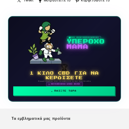
Tweet
Μοιραστείτε το
Καρφιτσώστε το
ΝΕΟ ΒΙΝΤΕΟΠΑΙΧΝΙΔΙ
ΥΠΕΡΟΧΟ
ΜΑΜΑ
🏆
1 ΚΙΛΟ CBD ΓΙΑ ΝΑ
ΚΕΡΔΙΣΕΤΕ
Συμμετέχετε και ανεβείτε στην κατάταξη
🗓 ΑΝΤΑΜΟΙΒΕΣ ΚΑΘΕ ΜΗΝΑ
ΠΑΙΞΤΕ ΤΩΡΑ
Τα εμβληματικά μας προϊόντα