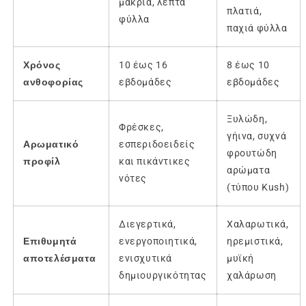
μακριά, λεπτά
πλατιά,
φύλλα
παχιά φύλλα
Χρόνος
10 έως 16
8 έως 10
ανθοφορίας
εβδομάδες
εβδομάδες
Ξυλώδη,
Φρέσκες,
γήινα, συχνά
Αρωματικό
εσπεριδοειδείς
φρουτώδη
προφίλ
και πικάντικες
αρώματα
νότες
(τύπου Kush)
Διεγερτικά,
Χαλαρωτικά,
Επιθυμητά
ενεργοποιητικά,
ηρεμιστικά,
αποτελέσματα
ενισχυτικά
μυϊκή
δημιουργικότητας
χαλάρωση