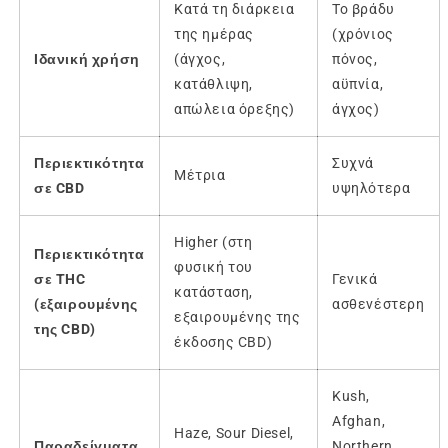
Κατά τη διάρκεια
Το βράδυ
της ημέρας
(χρόνιος
Ιδανική χρήση
(άγχος,
πόνος,
κατάθλιψη,
αϋπνία,
απώλεια όρεξης)
άγχος)
Περιεκτικότητα
Συχνά
Μέτρια
σε CBD
υψηλότερα
Higher (στη
Περιεκτικότητα
φυσική του
σε THC
Γενικά
κατάσταση,
(εξαιρουμένης
ασθενέστερη
εξαιρουμένης της
της CBD)
έκδοσης CBD)
Kush,
Afghan,
Haze, Sour Diesel,
Παραδείγματα
Northern