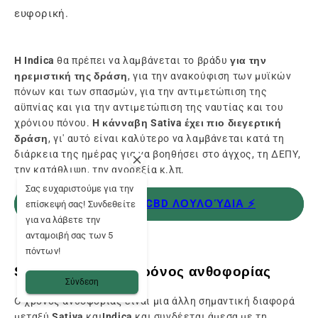
ευφορική.
Η Indica
θα πρέπει να λαμβάνεται το βράδυ
για την
ηρεμιστική της δράση
, για την ανακούφιση των μυϊκών
πόνων και των σπασμών, για την αντιμετώπιση της
αϋπνίας και για την αντιμετώπιση της ναυτίας και του
χρόνιου πόνου.
Η κάνναβη Sativa έχει πιο διεγερτική
δράση
, γι' αυτό είναι καλύτερο να λαμβάνεται κατά τη
διάρκεια της ημέρας για να βοηθήσει στο άγχος, τη ΔΕΠΥ,
την κατάθλιψη, την ανορεξία κ.λπ.
Σας ευχαριστούμε για την
ΔΟΚΙΜΉ ΜΑΣ CBD ΛΟΥΛΟΎΔΙΑ ⚡️
επίσκεψή σας! Συνδεθείτε
για να λάβετε την
ανταμοιβή σας των 5
πόντων!
Sativa vs Indica: χρόνος ανθοφορίας
Σύνδεση
Ο χρόνος ανθοφορίας είναι μια άλλη σημαντική διαφορά
μεταξύ
Sativa
και
Indica
και συνδέεται άμεσα με τη