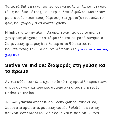
Τα φυτά Sativa
είναι λεπτά, συχνά πολύ ψηλά και μεγάλα
(έως και δύο μέτρα), με μακριά, λεπτά φύλλα. Μοιάζουν
με μικρούς τροπικούς θάμνους και χρειάζονται άπλετο
φως και χώρο για να αναπτυχθούν.
Η Indica
, από την άλλη πλευρά, είναι πιο συμπαγής, με
χοντρούς μίσχους, πλατιά φύλλα και στιβαρή συνήθεια.
Σε γενικές γραμμές δεν ξεπερνά τα 90 εκατοστά,
καθιστώντας την μια δημοφιλή ποικιλία
για εσωτερικούς
χώρους
.
Sativa vs Indica: διαφορές στη γεύση και
το άρωμα
Αν και κάθε ποικιλία έχει το δικό της προφίλ τερπενίων,
υπάρχουν γενικά τυπικές αρωματικές τάσεις μεταξύ
Sativa
και
Indica
.
Τα άνθη Sativa
απελευθερώνουν ζωηρά, πικάντικα,
λεμονάτα αρώματα, μερικές φορές ξυλώδη με νότες
πεύκου, εσπεριδοειδών ή ακόμη και πιπεριού. Συχνά