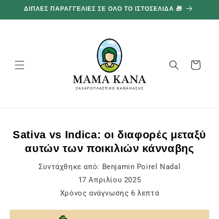
και
100G ΔΩΡΕΑΝ ΓΙΑ ΚΑΘΕ 100€ ΠΟΥ ΞΟΔΕΥΕΤΕ 🔥
προχωρήστε
στο
περιεχόμενο
Καλάθι
Sativa vs Indica: οι διαφορές μεταξύ
αυτών των ποικιλιών κάνναβης
Συντάχθηκε από:
Benjamin Poirel Nadal
17 Απριλίου 2025
Χρόνος ανάγνωσης
6
λεπτά