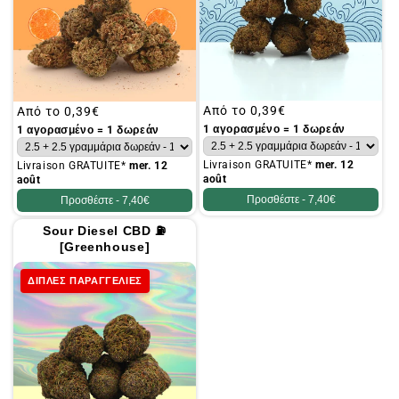
Συνήθης
Από το
0,39€
Συνήθης
Από το
0,39€
τιμή
τιμή
1 αγορασμένο = 1 δωρεάν
1 αγορασμένο = 1 δωρεάν
Livraison GRATUITE*
mer. 12
Livraison GRATUITE*
mer. 12
août
août
Προσθέστε -
7,40€
Προσθέστε -
7,40€
Sour Diesel CBD ⛽
[Greenhouse]
ΔΙΠΛΕΣ ΠΑΡΑΓΓΕΛΙΕΣ