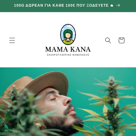
και
100G ΔΩΡΕΑΝ ΓΙΑ ΚΑΘΕ 100€ ΠΟΥ ΞΟΔΕΥΕΤΕ 🔥
προχωρήστε
στο
περιεχόμενο
Καλάθι