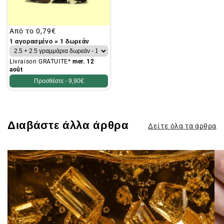
Συνήθης
Από το
0,79€
τιμή
1 αγορασμένο = 1 δωρεάν
Livraison GRATUITE*
mer. 12
août
Προσθέστε -
9,90€
Διαβάστε άλλα άρθρα
Δείτε όλα τα άρθρα