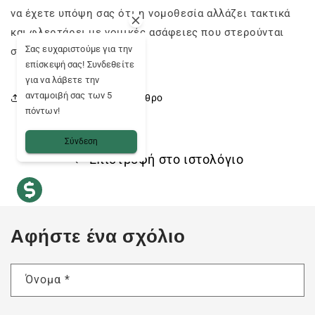
να έχετε υπόψη σας ότι η νομοθεσία αλλάζει τακτικά
και φλερτάρει με νομικές ασάφειες που στερούνται
Σας ευχαριστούμε για την
σαφήνειας.
επίσκεψή σας! Συνδεθείτε
για να λάβετε την
ανταμοιβή σας των 5
Μοιραστείτε αυτό το άρθρο
πόντων!
Σύνδεση
Επιστροφή στο ιστολόγιο
Αφήστε ένα σχόλιο
Όνομα
*