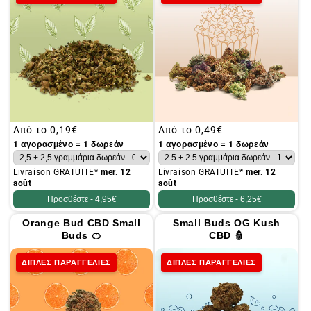
Συνήθης
Από το
0,19€
Συνήθης
Από το
0,49€
τιμή
τιμή
1 αγορασμένο = 1 δωρεάν
1 αγορασμένο = 1 δωρεάν
Livraison GRATUITE*
mer. 12
Livraison GRATUITE*
mer. 12
août
août
Προσθέστε -
4,95€
Προσθέστε -
6,25€
Orange Bud CBD Small
Small Buds OG Kush
Buds 🍊
CBD 👮
ΔΙΠΛΕΣ ΠΑΡΑΓΓΕΛΙΕΣ
ΔΙΠΛΕΣ ΠΑΡΑΓΓΕΛΙΕΣ