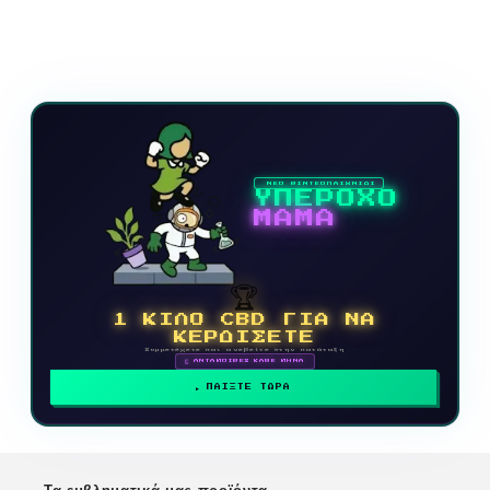
ΝΕΟ ΒΙΝΤΕΟΠΑΙΧΝΙΔΙ
ΥΠΕΡΟΧΟ
ΜΑΜΑ
🏆
1 ΚΙΛΟ CBD ΓΙΑ ΝΑ
ΚΕΡΔΙΣΕΤΕ
Συμμετέχετε και ανεβείτε στην κατάταξη
🗓 ΑΝΤΑΜΟΙΒΕΣ ΚΑΘΕ ΜΗΝΑ
ΠΑΙΞΤΕ ΤΩΡΑ