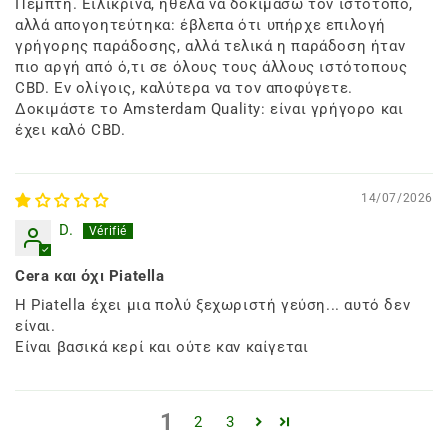
Πέμπτη. Ειλικρινά, ήθελα να δοκιμάσω τον ιστότοπο,
αλλά απογοητεύτηκα: έβλεπα ότι υπήρχε επιλογή
γρήγορης παράδοσης, αλλά τελικά η παράδοση ήταν
πιο αργή από ό,τι σε όλους τους άλλους ιστότοπους
CBD. Εν ολίγοις, καλύτερα να τον αποφύγετε.
Δοκιμάστε το Amsterdam Quality: είναι γρήγορο και
έχει καλό CBD.
14/07/2026
D.
Cera και όχι Piatella
Η Piatella έχει μια πολύ ξεχωριστή γεύση... αυτό δεν
είναι.
Είναι βασικά κερί και ούτε καν καίγεται
1
2
3