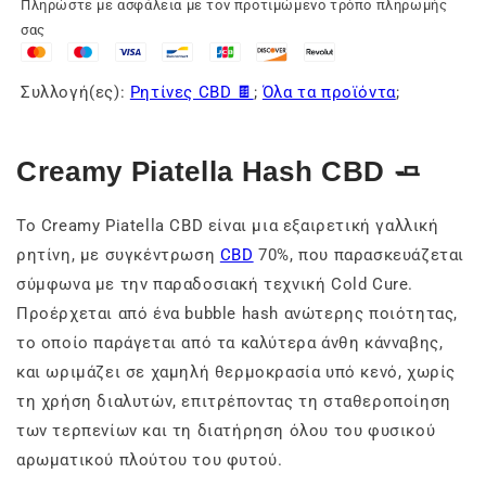
Πληρώστε με ασφάλεια με τον προτιμώμενο τρόπο πληρωμής
σας
Συλλογή(ες):
Ρητίνες CBD 🍫
;
Όλα τα προϊόντα
;
Creamy Piatella Hash CBD 🧈
Το Creamy Piatella CBD είναι μια εξαιρετική γαλλική
ρητίνη, με συγκέντρωση
CBD
70%, που παρασκευάζεται
σύμφωνα με την παραδοσιακή τεχνική Cold Cure.
Προέρχεται από ένα bubble hash ανώτερης ποιότητας,
το οποίο παράγεται από τα καλύτερα άνθη κάνναβης,
και ωριμάζει σε χαμηλή θερμοκρασία υπό κενό, χωρίς
τη χρήση διαλυτών, επιτρέποντας τη σταθεροποίηση
των τερπενίων και τη διατήρηση όλου του φυσικού
αρωματικού πλούτου του φυτού.