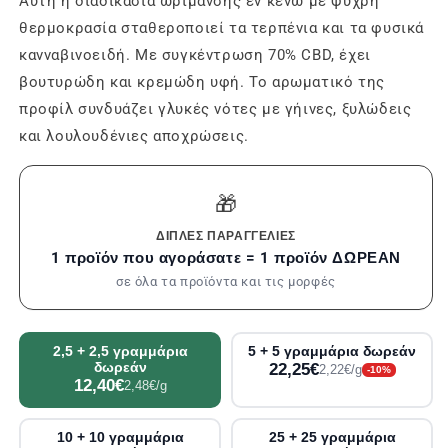
Αυτή η διαδικασία ωρίμανσης εν κενώ με ψυχρή
θερμοκρασία σταθεροποιεί τα τερπένια και τα φυσικά
κανναβινοειδή. Με συγκέντρωση 70% CBD, έχει
βουτυρώδη και κρεμώδη υφή. Το αρωματικό της
προφίλ συνδυάζει γλυκές νότες με γήινες, ξυλώδεις
και λουλουδένιες αποχρώσεις.
🎁
ΔΙΠΛΈΣ ΠΑΡΑΓΓΕΛΊΕΣ
1 προϊόν που αγοράσατε = 1 προϊόν ΔΩΡΕΑΝ
σε όλα τα προϊόντα και τις μορφές
2,5 + 2,5 γραμμάρια
5 + 5 γραμμάρια δωρεάν
δωρεάν
22,25€
2,22€/g
-10%
12,40€
2,48€/g
10 + 10 γραμμάρια
25 + 25 γραμμάρια