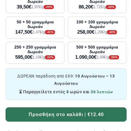
δωρεάν
δωρεάν
39,50€
86,20€
1,97€/g
1,72€/g
-20%
-30%
50 + 50 γραμμάρια
100 + 100 γραμμάρια
δωρεάν
δωρεάν
147,50€
258,00€
1,47€/g
1,29€/g
-41%
-48%
250 + 250 γραμμάρια
500 + 500 γραμμάρια
δωρεάν
δωρεάν
595,00€
1.090,00€
1,19€/g
1,09€/g
-52%
-56%
ΔΩΡΕΑΝ παράδοση από £69:
10 Αυγούστου – 13
Αυγούστου
⏳ Παραγγείλετε εντός
8
ωρών και
36 λεπτών
Προσθήκη στο καλάθι | €12.40