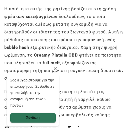
Η ποιότητα αυτής της ρητίνης βασίζεται στη χρήση
φρέσκων κατεψυγμένων
λουλουδιών, τα οποία
καταψύχονται αμέσως μετά τη συγκομιδή για να
διατηρηθούν οι ιδιότητες του ζωντανού φυτού. Αυτή η
μέθοδος παρασκευής επιτρέπει την παραγωγή ενός
bubble hash
εξαιρετικής διαύγειας. Χάρη στην ψυχρή
ωρίμανση, το
Creamy Piatella CBD
φτάνει σε ποιότητα
που πλησιάζει το
full melt
, εξασφαλίζοντας
ομοιόμορφη τήξη και μέγιστη συγκέντρωση δραστικών
συστατικών.
Σας ευχαριστούμε για την
επίσκεψή σας! Συνδεθείτε
Για να απολαύσετε πλήρως αυτή τη λεπτότητα,
για να λάβετε την
ανταμοιβή σας των 5
συνιστάται η χρήση ατμοποιητή ή ναργιλέ, καθώς
πόντων!
αυτές οι μέθοδοι διατηρούν τα αρώματα χωρίς να
αλλοιώνουν το προϊόν λόγω υπερβολικής καύσης.
Σύνδεση