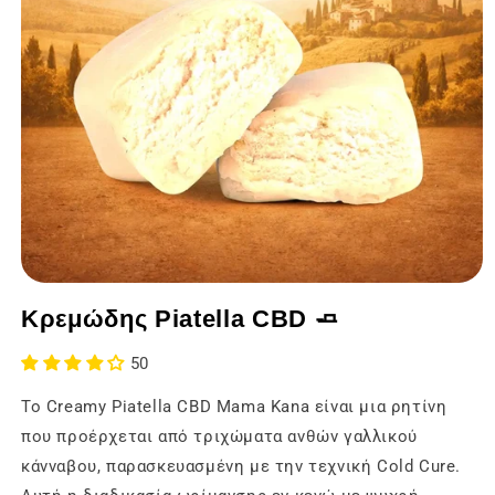
Άνοιγμα
των
Κρεμώδης Piatella CBD 🧈
μέσων
ενημέρωσης
1
50
σε
ένα
Το Creamy Piatella CBD Mama Kana είναι μια ρητίνη
modal
παράθυρο
που προέρχεται από τριχώματα ανθών γαλλικού
κάνναβου, παρασκευασμένη με την τεχνική Cold Cure.