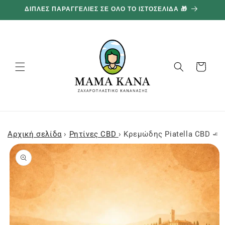
και
100G ΔΩΡΕΑΝ ΓΙΑ ΚΑΘΕ 100€ ΠΟΥ ΞΟΔΕΥΕΤΕ 🔥
προχωρήστε
στο
περιεχόμενο
Καλάθι
Αρχική σελίδα
›
Ρητίνες CBD
›
Κρεμώδης Piatella CBD 🧈
Μεταβείτε
στις
πληροφορίες
προϊόντος