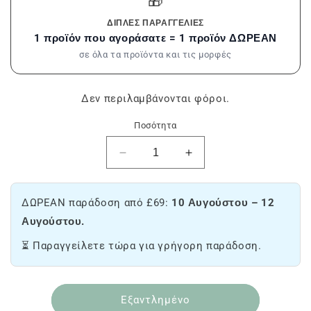
🎁
ΔΙΠΛΈΣ ΠΑΡΑΓΓΕΛΊΕΣ
1 προϊόν που αγοράσατε = 1 προϊόν ΔΩΡΕΑΝ
σε όλα τα προϊόντα και τις μορφές
Δεν περιλαμβάνονται φόροι.
Ποσότητα
Μειώστε
Αύξηση
την
της
ποσότητα
ποσότητας
του
1G
ΔΩΡΕΑΝ παράδοση από £69:
10 Αυγούστου – 12
1G
=
Αυγούστου.
=
2G
2G
ΜΥΣΤΗΡΙΟ
⏳ Παραγγείλετε τώρα για γρήγορη παράδοση.
ΜΥΣΤΗΡΙΟ
ΠΡΟΣΦΕΡΟΝΤΑΙ
ΠΡΟΣΦΕΡΕΤΑΙ
Εξαντλημένο