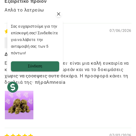
Εξαιρετικό προϊόν
Απλά το λατρεύω
Σας ευχαριστούμε για την
07/06/2026
επίσκεψή σας! Συνδεθείτε
για να λάβετε την
a.
ανταμοιβή σας των 5
πόντων!
ΔΩΡΕΑΝ και καλό
Ειλικρινά, δεν το παρακάνει· είναι μια καλή ευκαιρία να
Σύνδεση
κερδίσεις 2 γραμμάρια δωρεάν και να το δοκιμάσεις
χωρίς να ξοδέψεις ούτε δεκάρα. Η προσφορά κάνει τη
δουλειά της· πήραAmnesia
07/02/2026