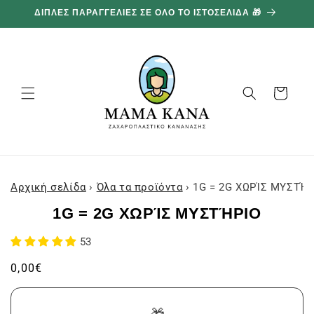
και
ΔΙΠΛΕΣ ΠΑΡΑΓΓΕΛΙΕΣ ΣΕ ΟΛΟ ΤΟ ΙΣΤΟΣΕΛΙΔΑ 🎁
1
προχωρήστε
στο
περιεχόμενο
Καλάθι
Αρχική σελίδα
›
Όλα τα προϊόντα
›
1G = 2G ΧΩΡΊΣ ΜΥΣΤΉΡ
Μεταβείτε
στις
1G = 2G ΧΩΡΊΣ ΜΥΣΤΉΡΙΟ
πληροφορίες
προϊόντος
53
Συνήθης
0,00€
τιμή