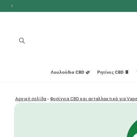
και
προχωρήστε
στο
περιεχόμενο
Λουλούδια CBD 🌿
Ρητίνες CBD 🍫
Αρχική σελίδα
›
Φυσίγγια CBD και ανταλλακτικά για Vap
Μεταβείτε
στις
πληροφορίες
προϊόντος