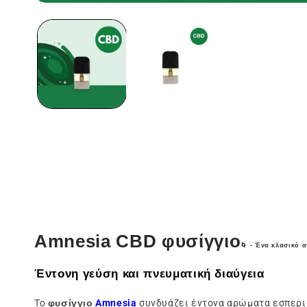
Άνοιγμα
των
μέσων
ενημέρωσης
1
σε
ένα
modal
παράθυρο
Amnesia CBD φυσίγγιο
🌀
- Ένα κλασικό 
Έντονη γεύση και πνευματική διαύγεια
Το
φυσίγγιο
Amnesia
συνδυάζει έντονα αρώματα εσπεριδ