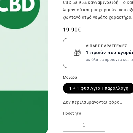
CBD με 95% κανναβινοειδή. Το κ
λεμονιού και μπαχαρικών, που εξι
ζωντανό ατμό γεμάτο χαρακτήρα.
Συνήθης
19,90€
τιμή
ΔΙΠΛΈΣ ΠΑΡΑΓΓΕΛΊΕΣ
🎁
1 προϊόν που αγορά
σε όλα τα προϊόντα και 
Μονάδα
1 + 1
φυσίγγιοΗ παραλλαγή
Δεν περιλαμβάνονται φόροι.
Ποσότητα
Μειώστε
Αύξηση