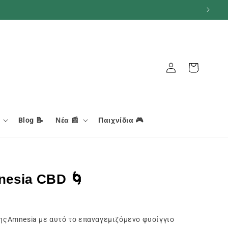
Σύνδεση
Καλάθι
Blog 📝
Νέα 📰
Παιχνίδια 🎮
nesia CBD 🌀
ηςAmnesia με αυτό το επαναγεμιζόμενο φυσίγγιο