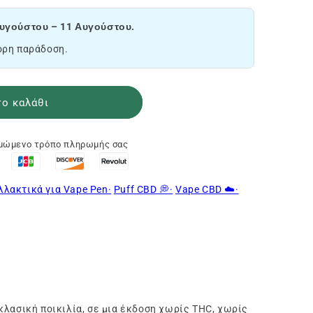
υγούστου – 11 Αυγούστου.
ορη παράδοση.
ο καλάθι
ιμώμενο τρόπο πληρωμής σας
λλακτικά για Vape Pen·
Puff CBD 💭·
Vape CBD ☁️·
κλασική ποικιλία, σε μια έκδοση χωρίς THC, χωρίς