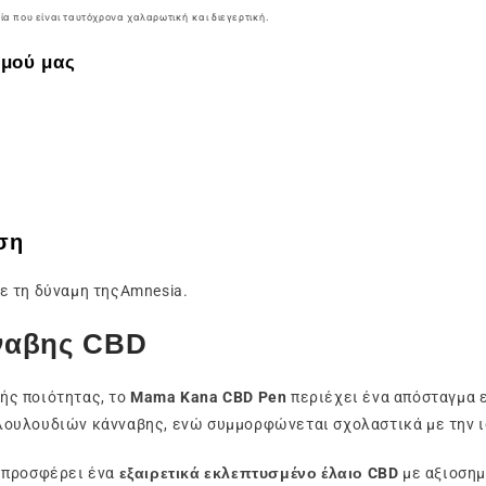
ία που είναι ταυτόχρονα χαλαρωτική και διεγερτική.
τμού μας
ση
ε τη δύναμη τηςAmnesia.
νναβης CBD
ής ποιότητας, το
Mama Kana CBD Pen
περιέχει ένα απόσταγμα 
λουλουδιών κάνναβης, ενώ συμμορφώνεται σχολαστικά με την 
a προσφέρει ένα
εξαιρετικά εκλεπτυσμένο έλαιο CBD
με αξιοσημ