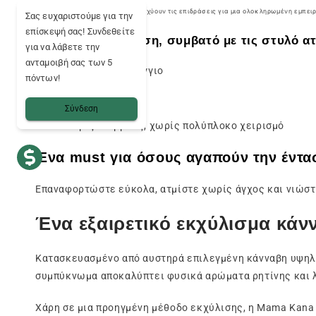
Τα φυσικά τερπένια ενισχύουν τις επιδράσεις για μια ολοκληρωμένη εμπειρ
Σας ευχαριστούμε για την
επίσκεψή σας! Συνδεθείτε
Έτοιμο προς χρήση, συμβατό με τις στυλό α
για να λάβετε την
ανταμοιβή σας των 5
Μαγνητικό φυσίγγιο
πόντων!
Άμεση εισαγωγή
Σύνδεση
Χωρίς διαρροές, χωρίς πολύπλοκο χειρισμό
Ένα must για όσους αγαπούν την έντα
Επαναφορτώστε εύκολα, ατμίστε χωρίς άγχος και νιώστ
Ένα εξαιρετικό εκχύλισμα κά
Κατασκευασμένο από αυστηρά επιλεγμένη κάνναβη υψηλ
συμπύκνωμα αποκαλύπτει φυσικά αρώματα ρητίνης και 
Χάρη σε μια προηγμένη μέθοδο εκχύλισης, η Mama Kan