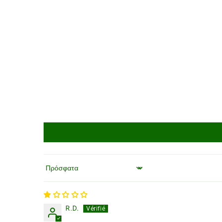
Ταξινόμηση κατά
R.D.