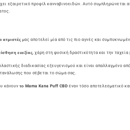
χει εξαιρετικό προφίλ κανναβινοειδών.
Αυτό συμπληρώνεται α
ατος.
α ατμιστές
μας αποτελεί μία από τις πιο αγνές και συμπυκνωμ
ίσθηση ευεξίας
, χάρη στη φυσική δραστικότητα και την ταχεία
ολαστικής διαδικασίας εξευγενισμού και είναι απαλλαγμένο από
τανάλωσης που σέβεται το σώμα σας.
ου κάνουν
το Mama Kana Puff CBD
έναν τόσο αποτελεσματικό κα