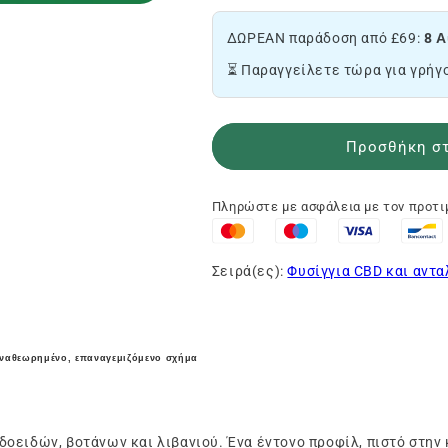
την
της
ποσότητα
ποσότητας
ΔΩΡΕΑΝ παράδοση από £69:
8 Α
του
του
φυσιγγίου
φυσιγγίου
⏳ Παραγγείλετε τώρα για γρήγ
Amnesia
Amnesia
CBD
CBD
🌀
🌀
Προσθήκη στ
Πληρώστε με ασφάλεια με τον προτ
Σειρά(ες):
Φυσίγγια CBD και αντα
αναθεωρημένο, επαναγεμιζόμενο σχήμα
οειδών, βοτάνων και λιβανιού. Ένα έντονο προφίλ, πιστό στην 