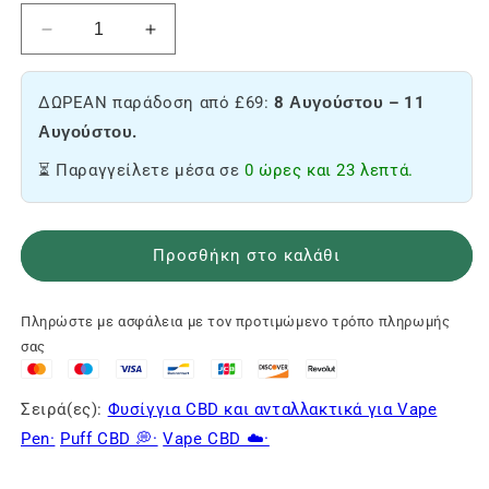
Μειώστε
Αύξηση
την
της
ποσότητα
ποσότητας
ΔΩΡΕΑΝ παράδοση από £69:
8 Αυγούστου – 11
της
του
κασέτας
φυσιγγίου
Αυγούστου.
Orange
Orange
⏳ Παραγγείλετε μέσα σε
0 ώρες και 23 λεπτά.
Bud
Bud
CBD
CBD
🍊
🍊
Προσθήκη στο καλάθι
Πληρώστε με ασφάλεια με τον προτιμώμενο τρόπο πληρωμής
σας
Σειρά(ες):
Φυσίγγια CBD και ανταλλακτικά για Vape
Pen·
Puff CBD 💭·
Vape CBD ☁️·