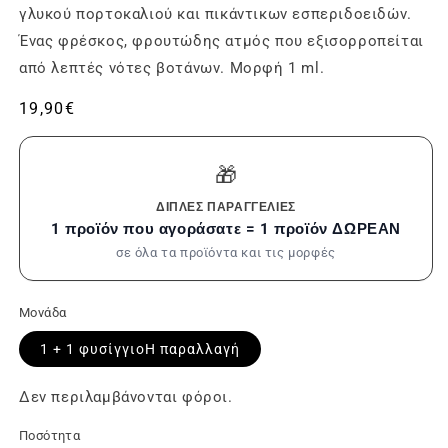
γλυκού πορτοκαλιού και πικάντικων εσπεριδοειδών.
Ένας φρέσκος, φρουτώδης ατμός που εξισορροπείται
από λεπτές νότες βοτάνων. Μορφή 1 ml.
Συνήθης
19,90€
τιμή
🎁
ΔΙΠΛΈΣ ΠΑΡΑΓΓΕΛΊΕΣ
1 προϊόν που αγοράσατε = 1 προϊόν ΔΩΡΕΑΝ
σε όλα τα προϊόντα και τις μορφές
Μονάδα
1 + 1
φυσίγγιοΗ παραλλαγή
Δεν περιλαμβάνονται φόροι.
Ποσότητα