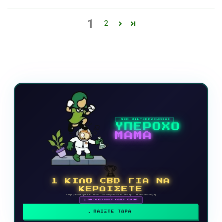
1
2
ΝΕΟ ΒΙΝΤΕΟΠΑΙΧΝΙΔΙ
ΥΠΕΡΟΧΟ
ΜΑΜΑ
🏆
1 ΚΙΛΟ CBD ΓΙΑ ΝΑ
ΚΕΡΔΙΣΕΤΕ
Συμμετέχετε και ανεβείτε στην κατάταξη
🗓 ΑΝΤΑΜΟΙΒΕΣ ΚΑΘΕ ΜΗΝΑ
ΠΑΙΞΤΕ ΤΩΡΑ