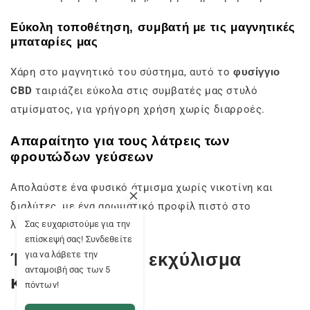
Εύκολη τοποθέτηση, συμβατή με τις μαγνητικές
μπαταρίες μας
Χάρη στο μαγνητικό του σύστημα, αυτό το
φυσίγγιο
CBD
ταιριάζει εύκολα στις συμβατές μας στυλό
ατμίσματος, για γρήγορη χρήση χωρίς διαρροές.
Απαραίτητο για τους λάτρεις των
φρουτώδων γεύσεων
Απολαύστε ένα φυσικό άτμισμα χωρίς νικοτίνη και
διαλύτες, με ένα αρωματικό προφίλ πιστό στο
λουλούδι.
Σας ευχαριστούμε για την
επίσκεψή σας! Συνδεθείτε
Ένα εξαιρετικό εκχύλισμα
για να λάβετε την
ανταμοιβή σας των 5
κάνναβης CBD
πόντων!