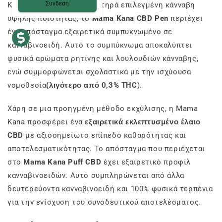
Σύνδεση
Κατασκευασμένο από αυστηρά επιλεγμένη κάνναβη
υψηλής ποιότητας, το
Mama Kana CBD Pen
περιέχει
ένα απόσταγμα εξαιρετικά συμπυκνωμένο σε
κανναβινοειδή. Αυτό το συμπύκνωμα αποκαλύπτει
φυσικά αρώματα ρητίνης και λουλουδιών κάνναβης,
ενώ συμμορφώνεται σχολαστικά με την ισχύουσα
νομοθεσία
(λιγότερο από 0,3% THC
).
Χάρη σε μια προηγμένη μέθοδο εκχύλισης, η Mama
Kana προσφέρει ένα
εξαιρετικά εκλεπτυσμένο έλαιο
CBD
με αξιοσημείωτο επίπεδο καθαρότητας και
αποτελεσματικότητας. Το απόσταγμα που περιέχεται
στο
Mama Kana Puff CBD
έχει εξαιρετικό προφίλ
κανναβινοειδών.
Αυτό συμπληρώνεται από άλλα
δευτερεύοντα κανναβινοειδή και 100% φυσικά τερπένια
για την ενίσχυση του συνοδευτικού αποτελέσματος.