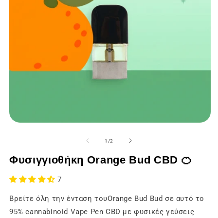
Άνοιγμα
Ά
των
τ
μέσων
μ
από
1
/
2
ενημέρωσης
ε
1
2
Φυσιγγιοθήκη Orange Bud CBD 🍊
σε
σ
ένα
έ
modal
m
7
παράθυρο
π
Βρείτε όλη την ένταση τουOrange Bud Bud σε αυτό το
95% cannabinoid Vape Pen CBD με φυσικές γεύσεις