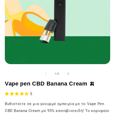
Άνοιγμα
Ά
των
τ
μέσων
μ
του
1
/
3
ενημέρωσης
ε
1
2
Vape pen CBD Banana Cream 🍌
σε
σ
ένα
έ
modal
m
5
παράθυρο
π
Βυθιστείτε σε μια γκουρμέ εμπειρία με το Vape Pen
CBD Banana Cream με 95% κανναβινοειδή! Το κορυφαίο