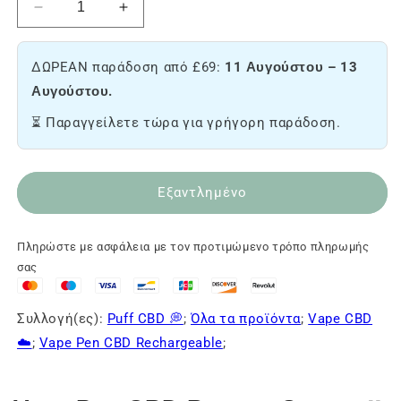
Μειώστε
Αύξηση
την
της
ποσότητα
ποσότητας
ΔΩΡΕΑΝ παράδοση από £69:
11 Αυγούστου – 13
του
του
Vape
Vape
Αυγούστου.
pen
pen
⏳ Παραγγείλετε τώρα για γρήγορη παράδοση.
CBD
CBD
Banana
Banana
Cream
Cream
🍌
🍌
Εξαντλημένο
Πληρώστε με ασφάλεια με τον προτιμώμενο τρόπο πληρωμής
σας
Συλλογή(ες):
Puff CBD 💭
;
Όλα τα προϊόντα
;
Vape CBD
☁️
;
Vape Pen CBD Rechargeable
;