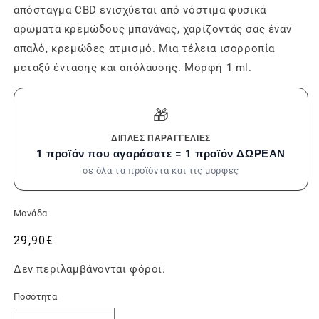
απόσταγμα CBD ενισχύεται από νόστιμα φυσικά
αρώματα κρεμώδους μπανάνας, χαρίζοντάς σας έναν
απαλό, κρεμώδες ατμισμό. Μια τέλεια ισορροπία
μεταξύ έντασης και απόλαυσης. Μορφή 1 ml.
🎁
ΔΙΠΛΈΣ ΠΑΡΑΓΓΕΛΊΕΣ
1 προϊόν που αγοράσατε = 1 προϊόν ΔΩΡΕΑΝ
σε όλα τα προϊόντα και τις μορφές
Μονάδα
Συνήθης
29,90€
τιμή
Δεν περιλαμβάνονται φόροι.
Ποσότητα