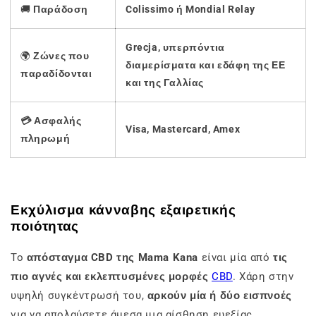
🚚
Παράδοση
Colissimo ή Mondial Relay
Grecja, υπερπόντια
🌍
Ζώνες που
διαμερίσματα και εδάφη της ΕΕ
παραδίδονται
και της Γαλλίας
💳 Ασφαλής
Visa, Mastercard, Amex
πληρωμή
Εκχύλισμα κάνναβης εξαιρετικής
ποιότητας
Το
απόσταγμα CBD της Mama Kana
είναι μία από
τις
πιο αγνές και εκλεπτυσμένες μορφές
CBD
. Χάρη στην
υψηλή συγκέντρωσή του,
αρκούν μία ή δύο εισπνοές
για να απολαύσετε άμεσα μια αίσθηση ευεξίας.