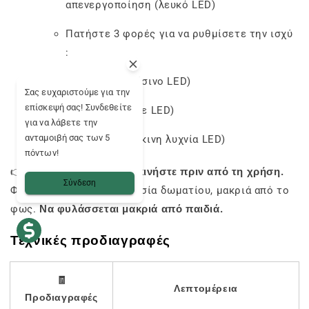
απενεργοποίηση (λευκό LED)
Πατήστε 3 φορές για να ρυθμίσετε την ισχύ
:
2.8V (πράσινο LED)
Σας ευχαριστούμε για την
επίσκεψή σας! Συνδεθείτε
3.2V (μπλε LED)
για να λάβετε την
ανταμοιβή σας των 5
3.6V (κόκκινη λυχνία LED)
πόντων!
👉
Οδηγίες χρήσης
:
Ανακινήστε πριν από τη χρήση.
Σύνδεση
Φυλάσσεται σε θερμοκρασία δωματίου, μακριά από το
φως.
Να φυλάσσεται μακριά από παιδιά.
Τεχνικές προδιαγραφές
🧾
Λεπτομέρεια
Προδιαγραφές