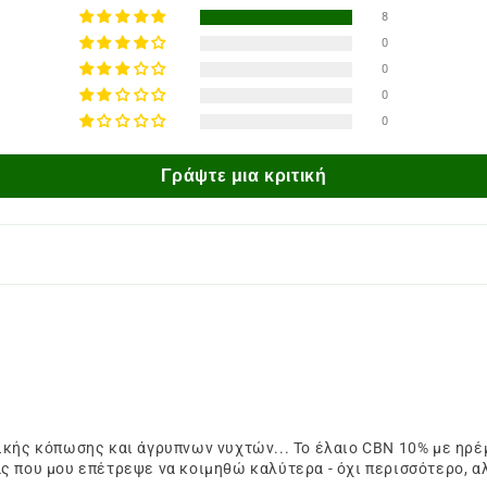
8
0
0
0
0
Γράψτε μια κριτική
ικής κόπωσης και άγρυπνων νυχτών... Το έλαιο CBN 10% με ηρέμ
 που μου επέτρεψε να κοιμηθώ καλύτερα - όχι περισσότερο, αλλ