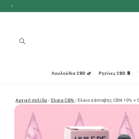
και
προχωρήστε
στο
περιεχόμενο
Λουλούδια CBD 🌿
Ρητίνες CBD 🍫
Αρχική σελίδα
›
Έλαια CBN
›
Έλαιο κάνναβης CBN 10% + 
Μεταβείτε
στις
πληροφορίες
προϊόντος