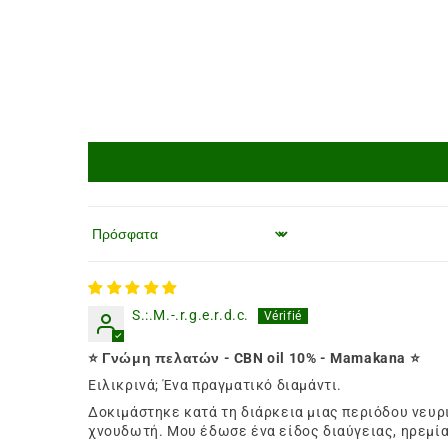
Ταξινόμηση κατά
S.:.M.-.r.g.e.r.d.c.
⭐ Γνώμη πελατών - CBN oil 10% - Mamakana ⭐
Ειλικρινά; Ένα πραγματικό διαμάντι.
Δοκιμάστηκε κατά τη διάρκεια μιας περιόδου νευρ
χνουδωτή. Μου έδωσε ένα είδος διαύγειας, ηρεμίας