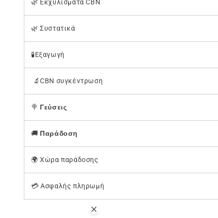
🌿 Εκχυλίσματα CBN
🌿 Συστατικά
🧪Εξαγωγή
🔬CBN συγκέντρωση
🍭
Γεύσεις
🚚
Παράδοση
🌍 Χώρα παράδοσης
💳 Ασφαλής πληρωμή