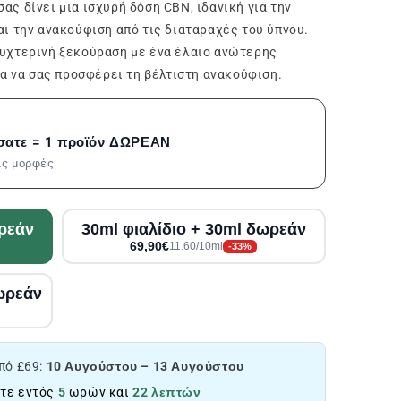
ς δίνει μια ισχυρή δόση CBN, ιδανική για την
ι την ανακούφιση από τις διαταραχές του ύπνου.
υχτερινή ξεκούραση με ένα έλαιο ανώτερης
ια να σας προσφέρει τη βέλτιστη ανακούφιση.
σατε = 1 προϊόν ΔΩΡΕΑΝ
τις μορφές
ωρεάν
30ml φιαλίδιο + 30ml δωρεάν
69,90€
11.60/10ml
-33%
δωρεάν
πό £69:
10 Αυγούστου – 13 Αυγούστου
τε εντός
5
ωρών και
22 λεπτών