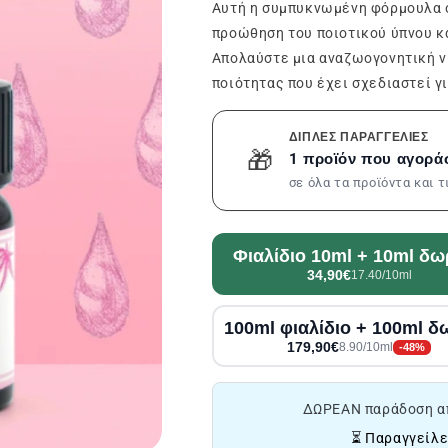
Αυτή η συμπυκνωμένη φόρμουλα σα
προώθηση του ποιοτικού ύπνου κα
Απολαύστε μια αναζωογονητική ν
ποιότητας που έχει σχεδιαστεί γ
ΔΙΠΛΈΣ ΠΑΡΑΓΓΕΛΊΕΣ
🎁
1 προϊόν που αγορά
σε όλα τα προϊόντα και 
Φιαλίδιο 10ml + 10ml δ
34,90€
17.40/10ml
100ml φιαλίδιο + 100ml 
179,90€
8.90/10ml
-48%
ΔΩΡΕΑΝ παράδοση α
⏳ Παραγγείλε