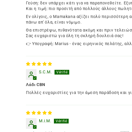
Γεύση: δεν υπάρχει κάτι για να παραπονεθείτε. Εξ
Και η τιμή: πιο προσιτή από πολλούς άλλους πωλητ
Εν ολίγοις, ο Mamakana αξίζει πολύ περισσότερη αγ
πάνω απ' όλα, είναι νόμιμο.
Θα επιστρέψω, πιθανότατα ακόμη και πριν τελειώσ
Σας ευχαριστώ για όλη τη σκληρή δουλειά σας!
👉 Υπογραφή: Marius - ένας ειρηνικός πελάτης, αλλ
S.C.M.
Λάδι CBN
Πολλές ευχαριστίες για την άμεση παράδοση και γι
M.i.M.