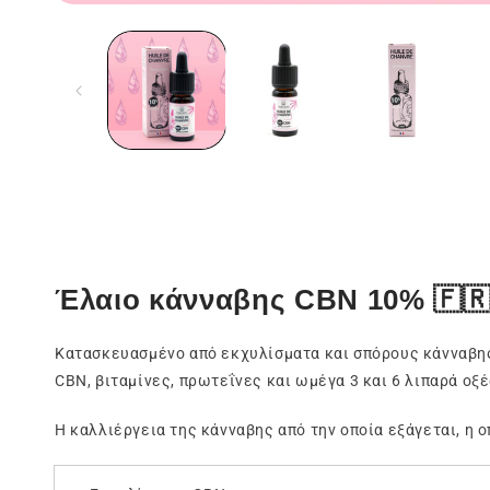
Άνοιγμα
των
μέσων
ενημέρωσης
1
σε
ένα
modal
παράθυρο
Έλαιο κάνναβης CBN 10% 🇫
Κατασκευασμένο από εκχυλίσματα και σπόρους κάνναβης 
CBN, βιταμίνες, πρωτεΐνες και ωμέγα 3 και 6 λιπαρά οξέ
Η καλλιέργεια της κάνναβης από την οποία εξάγεται, η 