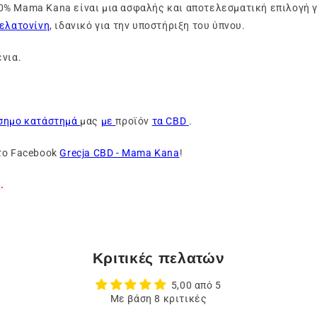
% Mama Kana είναι μια ασφαλής και αποτελεσματική επιλογή γι
μελατονίνη
, ιδανικό για την υποστήριξη του ύπνου.
νια.
ίσημο κατάστημά
μας
με
προϊόν
τα CBD
.
στο Facebook
Grecja CBD - Mama Kana
!
.
Κριτικές πελατών
5,00 από 5
Με βάση 8 κριτικές