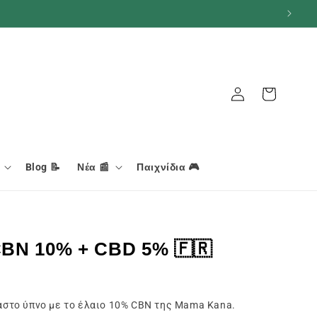
Καλάθι
Σύνδεση
Blog 📝
Νέα 📰
Παιχνίδια 🎮
CBN 10% + CBD 5% 🇫🇷
αστο ύπνο με το έλαιο 10% CBN της Mama Kana.