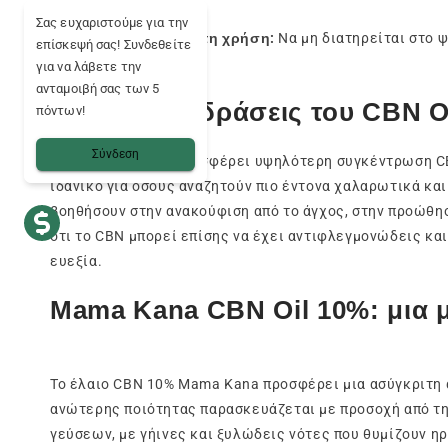
Σας ευχαριστούμε για την
⚠️ Προφυλάξεις κατά τη χρήση:
Να μη διατηρείται στο ψ
επίσκεψή σας! Συνδεθείτε
θηλάζουσες γυναίκες.
για να λάβετε την
ανταμοιβή σας των 5
Πιθανές επιδράσεις του CBN O
πόντων!
Σύνδεση
Το
έλαιο CBN
10% προσφέρει υψηλότερη συγκέντρωση CBN,
ιδανικό για όσους αναζητούν πιο έντονα χαλαρωτικά και
βοηθήσουν στην ανακούφιση από το άγχος, στην προώθη
ότι το CBN μπορεί επίσης να έχει αντιφλεγμονώδεις και
ευεξία.
Mama Kana CBN Oil 10%: μια 
Το έλαιο CBN 10% Mama Kana προσφέρει μια ασύγκριτη α
ανώτερης ποιότητας παρασκευάζεται με προσοχή από τη
γεύσεων, με γήινες και ξυλώδεις νότες που θυμίζουν ηρ