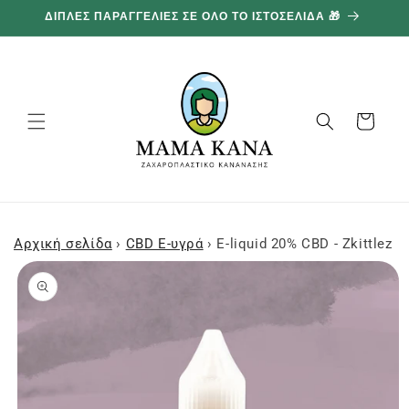
και
ΔΙΠΛΕΣ ΠΑΡΑΓΓΕΛΙΕΣ ΣΕ ΟΛΟ ΤΟ ΙΣΤΟΣΕΛΙΔΑ 🎁
1
προχωρήστε
στο
περιεχόμενο
Καλάθι
Αρχική σελίδα
›
CBD E-υγρά
›
E-liquid 20% CBD - Zkittlez 
Μεταβείτε
στις
πληροφορίες
προϊόντος