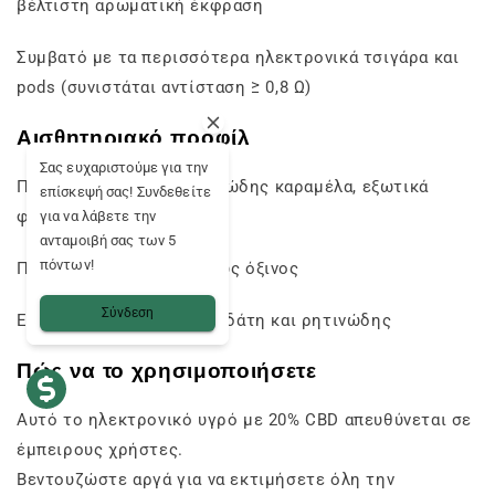
βέλτιστη αρωματική έκφραση
Συμβατό με τα περισσότερα ηλεκτρονικά τσιγάρα και
pods (συνιστάται αντίσταση ≥ 0,8 Ω)
Αισθητηριακό προφίλ
Σας ευχαριστούμε για την
Πρώτη εντύπωση: φρουτώδης καραμέλα, εξωτικά
επίσκεψή σας! Συνδεθείτε
φρούτα και εσπεριδοειδή
για να λάβετε την
ανταμοιβή σας των 5
πόντων!
Πυρήνας: γλυκός, ελαφρώς όξινος
Σύνδεση
Επίγευση: γλυκιά, λουλουδάτη και ρητινώδης
Πώς να το χρησιμοποιήσετε
Αυτό το ηλεκτρονικό υγρό με 20% CBD απευθύνεται σε
έμπειρους χρήστες.
Βεντουζώστε αργά για να εκτιμήσετε όλη την