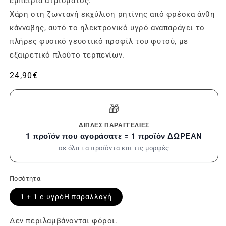
εμπειρία ατμίσματος.
Χάρη στη ζωντανή εκχύλιση ρητίνης από φρέσκα άνθη
κάνναβης, αυτό το ηλεκτρονικό υγρό αναπαράγει το
πλήρες φυσικό γευστικό προφίλ του φυτού, με
εξαιρετικό πλούτο τερπενίων.
Συνήθης
24,90€
τιμή
🎁
ΔΙΠΛΈΣ ΠΑΡΑΓΓΕΛΊΕΣ
1 προϊόν που αγοράσατε = 1 προϊόν ΔΩΡΕΑΝ
σε όλα τα προϊόντα και τις μορφές
Ποσότητα
1 + 1
e-υγρόΗ παραλλαγή
Δεν περιλαμβάνονται φόροι.