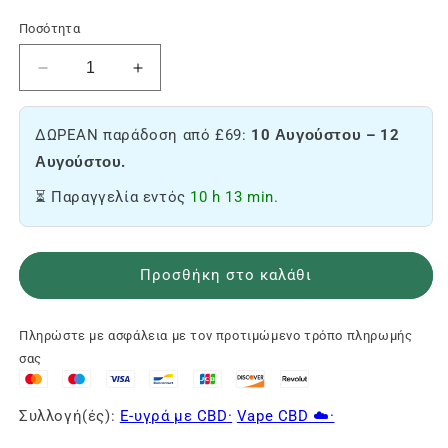
Ποσότητα
Μειώστε
Αύξηση
την
της
ποσότητα
ποσότητας
ΔΩΡΕΑΝ παράδοση από £69:
10 Αυγούστου – 12
του
του
20%
υγρού
Αυγούστου.
CBD
E
⏳ Παραγγελία εντός
10 h 13 min.
E-
20%
liquid
CBD
-
-
Zkittlez
Zkittlez
Προσθήκη στο καλάθι
🌈
🌈
Πληρώστε με ασφάλεια με τον προτιμώμενο τρόπο πληρωμής
σας
Συλλογή(ές):
E-υγρά με CBD·
Vape CBD ☁️·