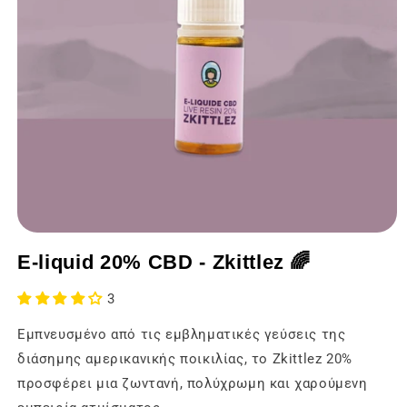
Άνοιγμα
των
E-liquid 20% CBD - Zkittlez 🌈
μέσων
ενημέρωσης
1
3
σε
ένα
Εμπνευσμένο από τις εμβληματικές γεύσεις της
modal
παράθυρο
διάσημης αμερικανικής ποικιλίας, το Zkittlez 20%
προσφέρει μια ζωντανή, πολύχρωμη και χαρούμενη