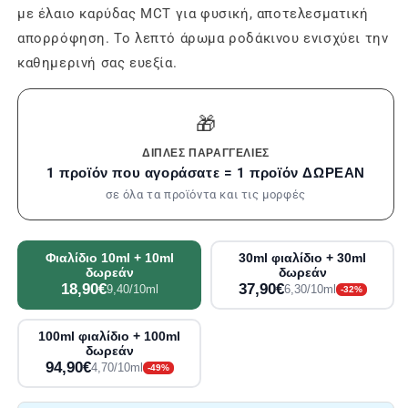
με έλαιο καρύδας MCT για φυσική, αποτελεσματική
απορρόφηση. Το λεπτό άρωμα ροδάκινου ενισχύει την
καθημερινή σας ευεξία.
🎁
ΔΙΠΛΈΣ ΠΑΡΑΓΓΕΛΊΕΣ
1 προϊόν που αγοράσατε = 1 προϊόν ΔΩΡΕΑΝ
σε όλα τα προϊόντα και τις μορφές
Φιαλίδιο 10ml + 10ml
30ml φιαλίδιο + 30ml
δωρεάν
δωρεάν
18,90€
37,90€
9,40/10ml
6,30/10ml
-32%
100ml φιαλίδιο + 100ml
δωρεάν
94,90€
4,70/10ml
-49%