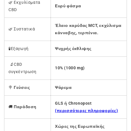
🌿 Εκχυλίσματα
Ευρύ φάσμα
CBD
Έλαιο καρύδας MCT, εκχύλισμα
🌿 Συστατικά
κάνναβης, τερπένια.
🧪Εξαγωγή
Ψυχρής έκθλιψης
🔬CBD
10% (1000 mg)
συγκέντρωση
🍭
Γεύσεις
Ψάρεμα
GLS ή Chronopost
🚚
Παράδοση
(περισσότερες πληροφορίες)
Χώρες της Ευρωπαϊκής