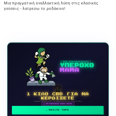
Μια πραγματική εναλλακτική λύση στις κλασικές
γεύσεις - λατρεύω το ροδάκινο!
ΝΕΟ ΒΙΝΤΕΟΠΑΙΧΝΙΔΙ
ΥΠΕΡΟΧΟ
ΜΑΜΑ
🏆
1 ΚΙΛΟ CBD ΓΙΑ ΝΑ
ΚΕΡΔΙΣΕΤΕ
Συμμετέχετε και ανεβείτε στην κατάταξη
🗓 ΑΝΤΑΜΟΙΒΕΣ ΚΑΘΕ ΜΗΝΑ
ΠΑΙΞΤΕ ΤΩΡΑ