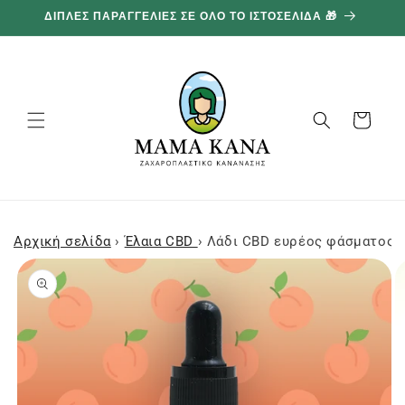
και
ΔΙΠΛΕΣ ΠΑΡΑΓΓΕΛΙΕΣ ΣΕ ΟΛΟ ΤΟ ΙΣΤΟΣΕΛΙΔΑ 🎁
1
προχωρήστε
στο
περιεχόμενο
Καλάθι
Αρχική σελίδα
›
Έλαια CBD
›
Λάδι CBD ευρέος φάσματος 1
Μεταβείτε
στις
πληροφορίες
προϊόντος