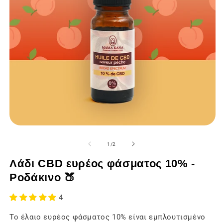
Άνοιγμα
Ά
των
τ
μέσων
μ
από
1
/
2
ενημέρωσης
ε
1
2
Λάδι CBD ευρέος φάσματος 10% -
σε
σ
ένα
έ
Ροδάκινο 🍑
modal
m
παράθυρο
π
4
Το έλαιο ευρέος φάσματος 10% είναι εμπλουτισμένο