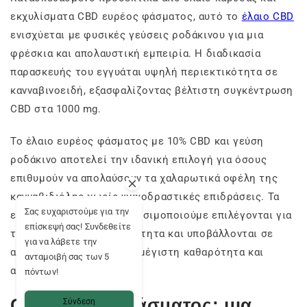
εκχυλίσματα CBD ευρέος φάσματος, αυτό το
έλαιο CBD
ενισχύεται με φυσικές γεύσεις ροδάκινου για μια
φρέσκια και απολαυστική εμπειρία. Η διαδικασία
παρασκευής του εγγυάται υψηλή περιεκτικότητα σε
κανναβινοειδή, εξασφαλίζοντας βέλτιστη συγκέντρωση
CBD στα 1000 mg.
Το έλαιο ευρέος φάσματος με 10% CBD και γεύση
ροδάκινο αποτελεί την ιδανική επιλογή για όσους
επιθυμούν να απολαύσουν τα χαλαρωτικά οφέλη της
κανναβιδιόλης χωρίς ψυχοδραστικές επιδράσεις. Τα
Σας ευχαριστούμε για την
εκχυλίσματα
CBD
που χρησιμοποιούμε επιλέγονται για
επίσκεψή σας! Συνδεθείτε
την εξαιρετική τους ποιότητα και υποβάλλονται σε
για να λάβετε την
αυστηρούς ελέγχους για μέγιστη καθαρότητα και
ανταμοιβή σας των 5
αποτελεσματικότητα.
πόντων!
CBD ευρέος φάσματος: μια
Σύνδεση