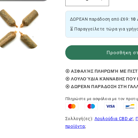
Μείωση
Αύξηση
της
της
ποσότητας
ποσότητας
ΔΩΡΕΑΝ παράδοση από £69:
10 
του
του
Pack
Pack
⏳ Παραγγείλετε τώρα για γρήγ
προ-
προ-
τυλιγμένων
τυλιγμένων
CBD
CBD
Προσθήκη στ
🧘
🧘
⦿ ΑΣΦΑΛΉΣ ΠΛΗΡΩΜΉ ΜΕ ΠΙΣΤ
⦿ ΛΟΥΛΟΎΔΙΑ ΚΆΝΝΑΒΗΣ ΠΟΥ Κ
⦿ ΔΩΡΕΆΝ ΠΑΡΆΔΟΣΗ ΣΤΗ ΓΑΛΛ
Πληρώστε με ασφάλεια με τον προτ
Συλλογή(ες):
Λουλούδια CBD 🌿
;
Π
προϊόντα
;