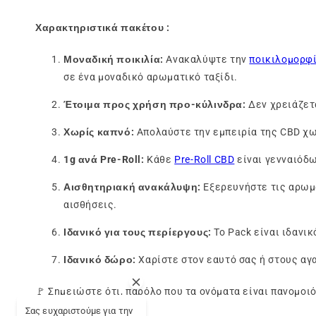
Χαρακτηριστικά πακέτου :
Μοναδική ποικιλία:
Ανακαλύψτε την
ποικιλομορφ
σε ένα μοναδικό αρωματικό ταξίδι.
Έτοιμα προς χρήση προ-κύλινδρα:
Δεν χρειάζετα
Χωρίς καπνό:
Απολαύστε την εμπειρία της CBD χωρ
1g ανά Pre-Roll:
Κάθε
Pre-Roll CBD
είναι γενναιόδ
Αισθητηριακή ανακάλυψη:
Εξερευνήστε τις αρωμα
αισθήσεις.
Ιδανικό για τους περίεργους:
Το Pack είναι ιδανικ
Ιδανικό δώρο:
Χαρίστε στον εαυτό σας ή στους αγ
🚩 Σημειώστε ότι, παρόλο που τα ονόματα είναι πανομοι
Flowers"
.
Σας ευχαριστούμε για την