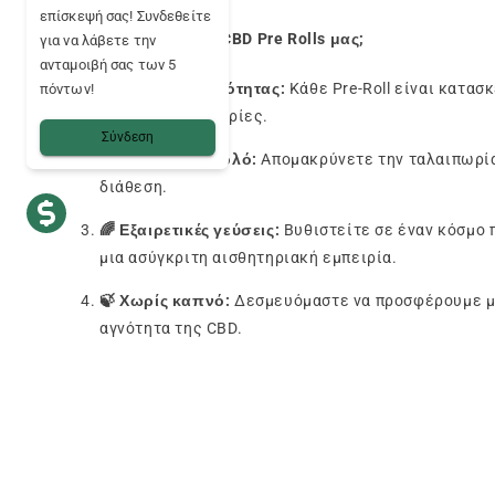
επίσκεψή σας! Συνδεθείτε
Γιατί να επιλέξετε το CBD Pre Rolls μας;
για να λάβετε την
ανταμοιβή σας των 5
🌱
Ποικιλίες ποιότητας:
Κάθε Pre-Roll είναι κατασ
πόντων!
μοναδικές εμπειρίες.
Σύνδεση
🚀
Έτοιμο για ρολό:
Απομακρύνετε την ταλαιπωρία α
διάθεση.
🌈 Εξαιρετικές γεύσεις:
Βυθιστείτε σε έναν κόσμο
μια ασύγκριτη αισθητηριακή εμπειρία.
🍃 Χωρίς καπνό:
Δεσμευόμαστε να προσφέρουμε μια
αγνότητα της CBD.