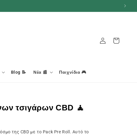
Σύνδεση
Καλάθι
Blog 📝
Νέα 📰
Παιχνίδια 🎮
νων τσιγάρων CBD 🧘
σμο της CBD με το Pack Pre Roll. Αυτό το