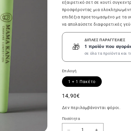
εξαιρετικό σετ σε κουτί συγκεντρ
προσφέροντας μια ολοκληρωμένη α
επιδέξια προετοιμασμένο με τα 
να απολαύσετε διαφορετικές γεύ
ΔΙΠΛΈΣ ΠΑΡΑΓΓΕΛΊΕΣ
🎁
1 προϊόν που αγορά
σε όλα τα προϊόντα και 
Επιλογή
1 + 1 Πακέτο
Συνήθης
14,90€
τιμή
Δεν περιλαμβάνονται φόροι.
Ποσότητα