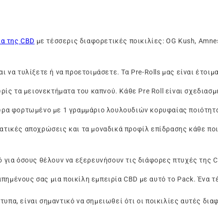
ία της CBD
με τέσσερις διαφορετικές ποικιλίες: OG Kush, Amnesia
ι να τυλίξετε ή να προετοιμάσετε. Τα Pre-Rolls μας είναι έτοι
ίς τα μειονεκτήματα του καπνού. Κάθε Pre Roll είναι σχεδιασμέ
ωρα φορτωμένο με 1 γραμμάριο λουλουδιών κορυφαίας ποιότητα
τικές αποχρώσεις και τα μοναδικά προφίλ επίδρασης κάθε ποικ
ό για όσους θέλουν να εξερευνήσουν τις διάφορες πτυχές της C
απημένους σας μια ποικίλη εμπειρία CBD με αυτό το Pack. Ένα 
ότυπα, είναι σημαντικό να σημειωθεί ότι οι ποικιλίες αυτές δι