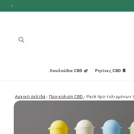
και
προχωρήστε
στο
περιεχόμενο
Λουλούδια CBD 🌿
Ρητίνες CBD 🍫
Αρχική σελίδα
›
Προ-κύλιση CBD
›
Pack προ-τυλιγμένων 
Μεταβείτε
στις
πληροφορίες
προϊόντος