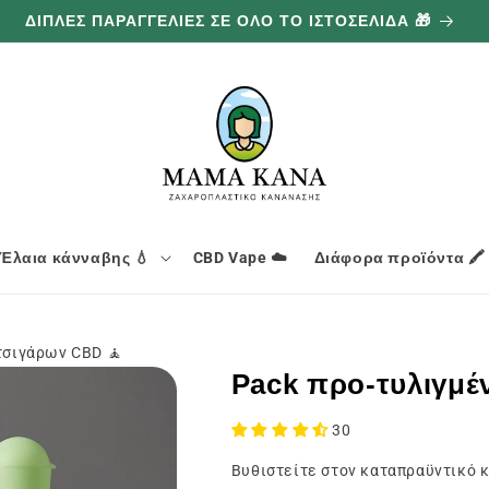
ΔΙΠΛΕΣ ΠΑΡΑΓΓΕΛΙΕΣ ΣΕ ΟΛΟ ΤΟ ΙΣΤΟΣΕΛΙΔΑ 🎁
Έλαια κάνναβης 💧
CBD Vape ☁️
Διάφορα προϊόντα 🖍️
τσιγάρων CBD 🧘
Pack προ-τυλιγμέ
30
Βυθιστείτε στον καταπραϋντικό κό