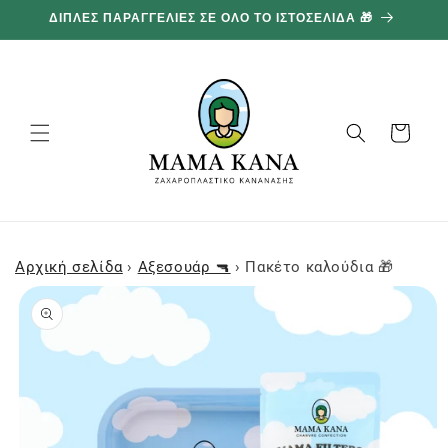
και
ΔΙΠΛΕΣ ΠΑΡΑΓΓΕΛΙΕΣ ΣΕ ΟΛΟ ΤΟ ΙΣΤΟΣΕΛΙΔΑ 🎁
1
προχωρήστε
στο
περιεχόμενο
Καλάθι
Αρχική σελίδα
›
Αξεσουάρ 🔫
›
Πακέτο καλούδια 🎁
Μεταβείτε
στις
πληροφορίες
προϊόντος