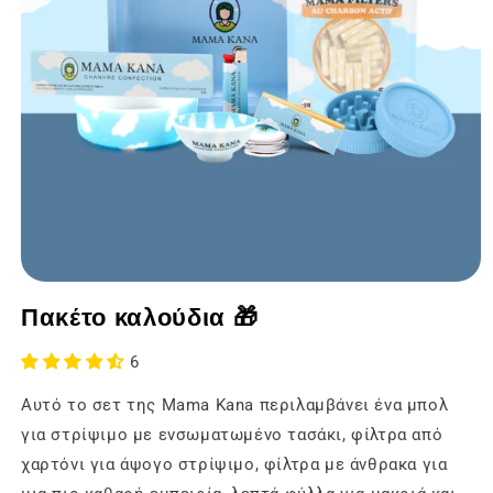
Άνοιγμα
των
Πακέτο καλούδια 🎁
μέσων
ενημέρωσης
1
6
σε
ένα
Αυτό το σετ της Mama Kana περιλαμβάνει ένα μπολ
modal
παράθυρο
για στρίψιμο με ενσωματωμένο τασάκι, φίλτρα από
χαρτόνι για άψογο στρίψιμο, φίλτρα με άνθρακα για