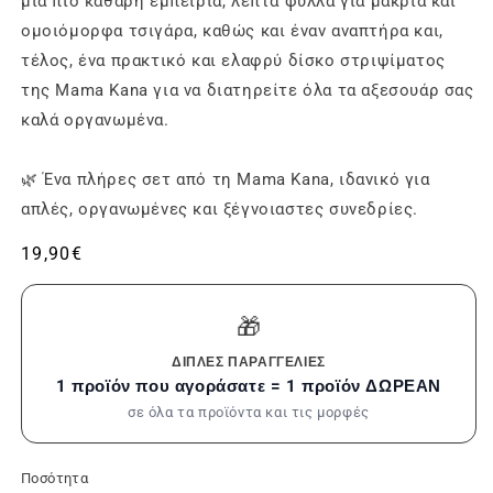
μια πιο καθαρή εμπειρία, λεπτά φύλλα για μακριά και
ομοιόμορφα τσιγάρα, καθώς και έναν αναπτήρα και,
τέλος, ένα πρακτικό και ελαφρύ δίσκο στριψίματος
της Mama Kana για να διατηρείτε όλα τα αξεσουάρ σας
καλά οργανωμένα.
🌿 Ένα πλήρες σετ από τη Mama Kana, ιδανικό για
απλές, οργανωμένες και ξέγνοιαστες συνεδρίες.
Συνήθης
19,90€
τιμή
🎁
ΔΙΠΛΈΣ ΠΑΡΑΓΓΕΛΊΕΣ
1 προϊόν που αγοράσατε = 1 προϊόν ΔΩΡΕΑΝ
σε όλα τα προϊόντα και τις μορφές
Ποσότητα