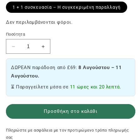
1 + 1
συσκευασία – Η συγκεκριμένη παραλλαγή
Δεν περιλαμβάνονται φόροι.
Ποσότητα
Μειώστε
Αύξηση
την
του
ποσότητα
αριθμού
ΔΩΡΕΑΝ παράδοση από £69:
8 Αυγούστου – 11
του
των
Goodies
πακέτων
Αυγούστου.
Pack
καλούδια
⏳ Παραγγείλετε μέσα σε
11 ώρες και 20 λεπτά.
🎁
🎁
Προσθήκη στο καλάθι
Πληρώστε με ασφάλεια με τον προτιμώμενο τρόπο πληρωμής
σας