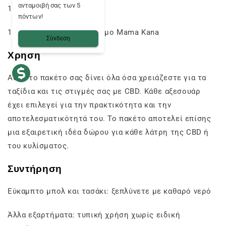
ανταμοιβή σας των 5
1x Σετ φίλτρων άνθρακα
πόντων!
1x Σετ φύλλων για στρίψιμο Mama Kana
Σύνδεση
Χρήση
Αυτό το πακέτο σας δίνει όλα όσα χρειάζεστε για τα
ταξίδια και τις στιγμές σας με CBD. Κάθε αξεσουάρ
έχει επιλεγεί για την πρακτικότητα και την
αποτελεσματικότητά του. Το πακέτο αποτελεί επίσης
μια εξαιρετική ιδέα δώρου για κάθε λάτρη της CBD ή
του κυλίσματος.
Συντήρηση
Εύκαμπτο μπολ και τασάκι: ξεπλύνετε με καθαρό νερό
Άλλα εξαρτήματα: τυπική χρήση χωρίς ειδική