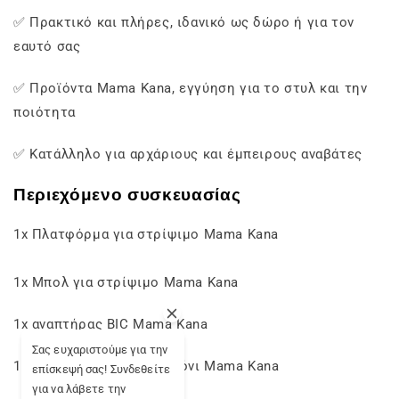
✅ Πρακτικό και πλήρες, ιδανικό ως δώρο ή για τον
εαυτό σας
✅ Προϊόντα Mama Kana, εγγύηση για το στυλ και την
ποιότητα
✅ Κατάλληλο για αρχάριους και έμπειρους αναβάτες
Περιεχόμενο συσκευασίας
1x Πλατφόρμα για στρίψιμο Mama Kana
1x Μπολ για στρίψιμο Mama Kana
1x αναπτήρας BIC Mama Kana
Σας ευχαριστούμε για την
1x Σετ φίλτρων από χαρτόνι Mama Kana
επίσκεψή σας! Συνδεθείτε
για να λάβετε την