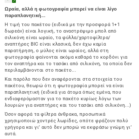
Ωραία, αλλά η φωτογραφία μπορεί να είναι λίγο
παραπλανητική...
Η τιμή του πακέτου (ειδικά με την προσφορά 1+1
δωρεάν) είναι λογική, το αναστρέψιμο μπολ από
σιλικόνη είναι ωραίο, τα φύλλα/χαρτοφίλτρα/
αναπτήρες BIC είναι κλασικά, δεν έχω καμία
παρατήρηση, ο μύλος είναι ωραίος, αλλά στη
φωτογραφία φαίνονται ακόμα καθαρά το κορδόνι για
τον αναπτήρα και το τασάκι από σιλικόνη, τα οποία δεν
περιλαμβάνονται στο πακέτο...
Και παρόλο που δεν αναφέρονται στα στοιχεία του
πακέτου, θεωρώ ότι η φωτογραφία μπορεί να είναι
παραπλανητική (ειδικά για άτομα όπως εμένα, που
ενδιαφερόμασταν για το πακέτο κυρίως λόγω των
λουριών για αναπτήρες και του τασάκι από σιλικόνη...)
Όσον αφορά τα φίλτρα άνθρακα, προσωπικά
χρησιμοποιώ χοντρές λωρίδες, οπότε φράζουν πολύ
γρήγορα και γι’ αυτό δεν μπορώ να εκφράσω γνώμη γι’
αυτά.