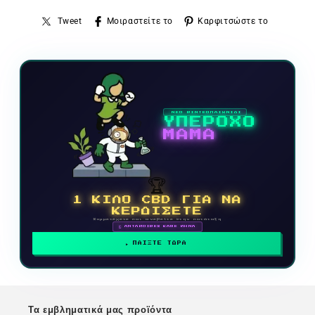
Tweet
Μοιραστείτε το
Καρφιτσώστε το
ΝΕΟ ΒΙΝΤΕΟΠΑΙΧΝΙΔΙ
ΥΠΕΡΟΧΟ
ΜΑΜΑ
🏆
1 ΚΙΛΟ CBD ΓΙΑ ΝΑ
ΚΕΡΔΙΣΕΤΕ
Συμμετέχετε και ανεβείτε στην κατάταξη
🗓 ΑΝΤΑΜΟΙΒΕΣ ΚΑΘΕ ΜΗΝΑ
ΠΑΙΞΤΕ ΤΩΡΑ
Τα εμβληματικά μας προϊόντα