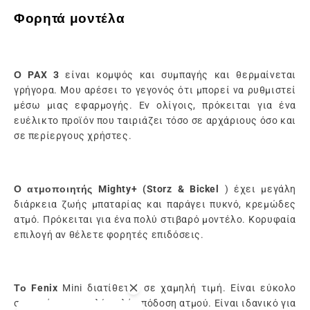
Φορητά μοντέλα
Ο PAX 3
είναι κομψός και συμπαγής και θερμαίνεται
γρήγορα. Μου αρέσει το γεγονός ότι μπορεί να ρυθμιστεί
μέσω μιας εφαρμογής. Εν ολίγοις, πρόκειται για ένα
ευέλικτο προϊόν που ταιριάζει τόσο σε αρχάριους όσο και
σε περίεργους χρήστες.
Ο ατμοποιητής Mighty+ (Storz & Bickel
) έχει μεγάλη
διάρκεια ζωής μπαταρίας και παράγει πυκνό, κρεμώδες
ατμό. Πρόκειται για ένα πολύ στιβαρό μοντέλο. Κορυφαία
επιλογή αν θέλετε φορητές επιδόσεις.
Το
Fenix
Mini διατίθεται σε χαμηλή τιμή. Είναι εύκολο
στη χρήση, με πολύ καλή απόδοση ατμού. Είναι ιδανικό για