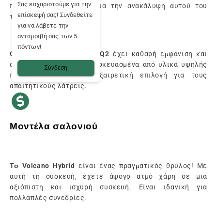
Σας ευχαριστούμε για την
περιστασιακή χρήση ή για την ανακάλυψη αυτού του
επίσκεψή σας! Συνδεθείτε
τύπου κατανάλωσης.
για να λάβετε την
ανταμοιβή σας των 5
πόντων!
Ο ατμοποιητής DaVinci IQ2
έχει καθαρή εμφάνιση και
ακριβή έλεγχο, όλα κατασκευασμένα από υλικά υψηλής
Σύνδεση
ποιότητας. Είναι μια εξαιρετική επιλογή για τους
απαιτητικούς λάτρεις.
Μοντέλα σαλονιού
Το Volcano Hybrid
είναι ένας πραγματικός θρύλος! Με
αυτή τη συσκευή, έχετε άψογο ατμό χάρη σε μια
αξιόπιστη και ισχυρή συσκευή. Είναι ιδανική για
πολλαπλές συνεδρίες.