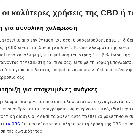
ι οι καλύτερες χρήσεις της CBD ή 
η για συνολική χαλάρωση
υφιστείτε από την ένταση που έχετε συσσωρεύσει κατά τη διάρ
 η CBD είναι μια ιδανική επιλογή. Τα αποτελέσματά της είναι ή
ιαίτερα κατάλληλη για τη μείωση του στρες ή τη βελτίωση της 
ώνοντας την CBD στη ρουτίνα σας, είτε με τη μορφή υπογλώσσι
ού τσαγιού από βότανα, μπορείτε να επωφεληθείτε από έναν φυ
ορροπία σας.
τήριξη για στοχευμένες ανάγκες
η πλευρά, διακρίνεται από αποτελέσματα που συχνά γίνονται αν
μένοι άνθρωποι το περιγράφουν ως ενεργοποιητικό, ιδιαίτερα 
οητική διαύγεια. Αν και τα οφέλη αυτά πρέπει να μελετηθούν σ
ότι
το CBG
θα μπορούσε να συμπληρώσει τη δράση της CBD σε π
ωση της ζωτικότητας.