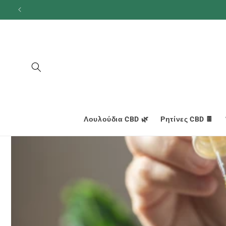
και
προχωρήστε
στο
περιεχόμενο
Λουλούδια CBD 🌿
Ρητίνες CBD 🍫