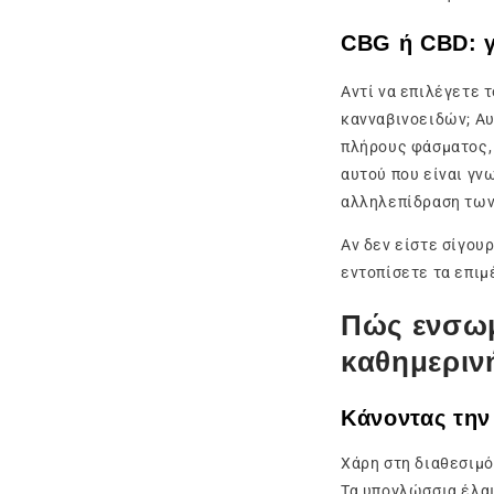
CBG ή CBD: γι
Αντί να επιλέγετε 
κανναβινοειδών; Α
πλήρους φάσματος, 
αυτού που είναι γν
αλληλεπίδραση των
Αν δεν είστε σίγου
εντοπίσετε τα επιμ
Πώς ενσωμ
καθημεριν
Κάνοντας την
Χάρη στη διαθεσιμό
Τα υπογλώσσια έλαι