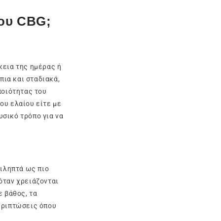
του CBG;
κεια της ημέρας ή
πια και σταδιακά,
ποιότητας του
ου ελαίου είτε με
σικό τρόπο για να
τιληπτά ως πιο
όταν χρειάζονται
ε βάθος, τα
εριπτώσεις όπου