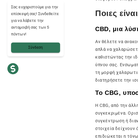
Σας ευχαριστούμε για την
Ποιες είνα
επίσκεψή σας! Συνδεθείτε
για να λάβετε την
ανταμοιβή σας των 5
CBD, μια λύσ
πόντων!
Αν θέλετε να ανακο
Σύνδεση
απλά να χαλαρώσετε,
καθιστώντας την ιδ
ύπνου σας. Ενσωματ
τη μορφή χαλαρωτικ
διατηρήσετε την ισ
Το CBG, υποσ
Η CBG, από την άλλ
συγκεκριμένα. Ορισ
συγκέντρωση ή διαν
στοιχεία δείχνουν 
επιδιώκεται η τόν