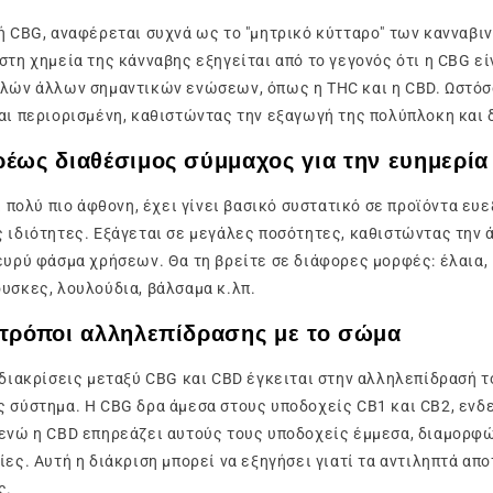
ή CBG, αναφέρεται συχνά ως το "μητρικό κύτταρο" των κανναβι
στη χημεία της κάνναβης εξηγείται από το γεγονός ότι η CBG εί
λών άλλων σημαντικών ενώσεων, όπως η THC και η CBD. Ωστόσο
αι περιορισμένη, καθιστώντας την εξαγωγή της πολύπλοκη και 
ρέως διαθέσιμος σύμμαχος για την ευημερία
ι πολύ πιο άφθονη, έχει γίνει βασικό συστατικό σε προϊόντα ευε
 ιδιότητες. Εξάγεται σε μεγάλες ποσότητες, καθιστώντας την 
ευρύ φάσμα χρήσεων. Θα τη βρείτε σε διάφορες μορφές: έλαια,
υσκες, λουλούδια, βάλσαμα κ.λπ.
 τρόποι αλληλεπίδρασης με το σώμα
 διακρίσεις μεταξύ CBG και CBD έγκειται στην αλληλεπίδρασή τ
 σύστημα. Η CBG δρα άμεσα στους υποδοχείς CB1 και CB2, ενδ
 ενώ η CBD επηρεάζει αυτούς τους υποδοχείς έμμεσα, διαμορφ
ίες. Αυτή η διάκριση μπορεί να εξηγήσει γιατί τα αντιληπτά απ
ς.