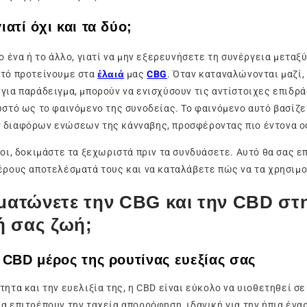
ατί όχι και τα δύο;
το ένα ή το άλλο, γιατί να μην εξερευνήσετε τη συνέργεια μεταξ
υτό προτείνουμε στα
έλαιά
μας
CBG
. Όταν καταναλώνονται μαζί,
για παράδειγμα, μπορούν να ενισχύσουν τις αντίστοιχες επιδρ
ωστό ως το φαινόμενο της συνοδείας. Το φαινόμενο αυτό βασίζε
 διαφόρων ενώσεων της κάνναβης, προσφέροντας πιο έντονα ο
ροι, δοκιμάστε τα ξεχωριστά πριν τα συνδυάσετε. Αυτό θα σας ε
έρους αποτελέσματά τους και να καταλάβετε πώς να τα χρησιμ
ατώνετε την CBG και την CBD στ
ή σας ζωή;
 CBD μέρος της ρουτίνας ευεξίας σας
τητα και την ευελιξία της, η CBD είναι εύκολο να υιοθετηθεί σ
α επιτρέπουν την ταχεία απορρόφηση, ιδανική για την ήπια έναρ