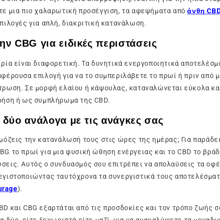
τε μια πιο χαλαρωτική προσέγγιση, τα αφεψήματα από
άνθη CB
επιλογές για απλή, διακριτική κατανάλωση.
ην CBG για ειδικές περιστάσεις
ιρία είναι διαφορετική. Τα δυνητικά ενεργοποιητικά αποτελέσμ
αφέρουσα επιλογή για να το συμπεριλάβετε το πρωί ή πριν από 
τρωση. Σε μορφή ελαίου ή κάψουλας, καταναλώνεται εύκολα κα
χρήση ή ως συμπλήρωμα της CBD.
 δύο ανάλογα με τις ανάγκες σας
ρμόζεις την κατανάλωσή τους στις ώρες της ημέρας; Για παράδε
BG το πρωί για μια φυσική ώθηση ενέργειας και το CBD το βράδ
σεις. Αυτός ο συνδυασμός σου επιτρέπει να απολαύσεις τα οφ
εγιστοποιώντας ταυτόχρονα τα συνεργιστικά τους αποτελέσματ
urage
).
BD και CBG εξαρτάται από τις προσδοκίες και τον τρόπο ζωής 
τα δύο, είτε ξεχωριστά είτε μαζί, για να ανακαλύψετε τα μοναδι