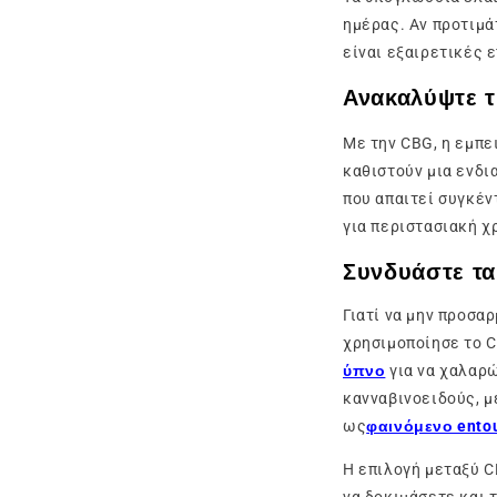
ημέρας. Αν προτιμά
είναι εξαιρετικές 
Ανακαλύψτε τ
Με την CBG, η εμπε
καθιστούν μια ενδι
που απαιτεί συγκέν
για περιστασιακή 
Συνδυάστε τα
Γιατί να μην προσα
χρησιμοποίησε το C
ύπνο
για να χαλαρώ
κανναβινοειδούς, μ
ως
φαινόμενο ento
Η επιλογή μεταξύ C
να δοκιμάσετε και 