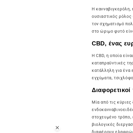
Η κανναβιγκερόλη, 
ουσιαστικός ρόλος 
τον σχηματισμό πολ
στο ώριμο φυτό είν
CBD, ένας ευ
Η CBD, η οποία είνα
καταπραϋντικές της
κατάλληλη για ένα 
εγχύματα, τσιχλόφο
Διαφορετικοί
Μία από τις κύριες
ενδοκανναβινοειδές
στοχευμένο τρόπο,
βιολογικές διεργασ
διαφέρουν ελαφρώ