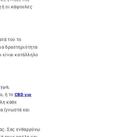
D
ή οι κάψουλες
ατά του το
μια δραστηριότητα
ι είναι κατάλληλο
ιγμα,
υ, ή το
CBD για
έλη κάθε
α (γνωστά και
σας. Σας ενθαρρύνω
κά τους οφέλη και