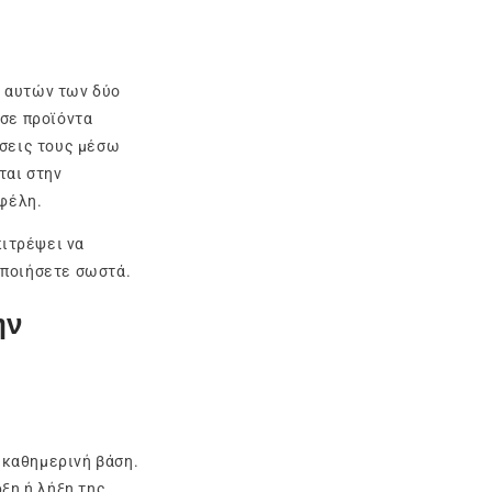
ύ αυτών των δύο
 σε προϊόντα
άσεις τους μέσω
ται στην
φέλη.
πιτρέψει να
οποιήσετε σωστά.
ην
ε καθημερινή βάση.
ξη ή λήξη της