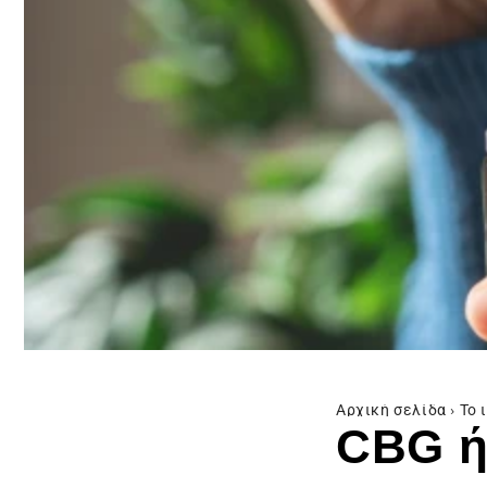
Αρχική σελίδα
›
Το 
CBG ή