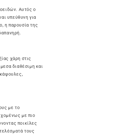
νοειδών. Αυτός ο
ναι υπεύθυνη για
, η παρουσία της
δαπανηρή.
ξίας χάρη στις
άμεσα διαθέσιμη και
 κάψουλες,
ους με το
εχομένως με πιο
ώνοντας ποικίλες
οτελέσματά τους