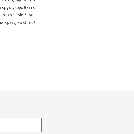
ίεργοι, αφεθείτε
νοειδή. Με λίγο
καλύψεις ευεξίας!