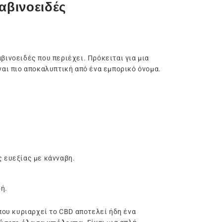
αβινοειδές
αβινοειδές που περιέχει. Πρόκειται για μια
ναι πιο αποκαλυπτική από ένα εμπορικό όνομα.
ς ευεξίας με κάνναβη.
ή.
όπου κυριαρχεί το CBD αποτελεί ήδη ένα