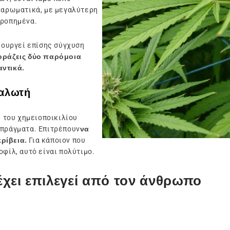
ο αρωματικά, με μεγαλύτερη
ρροπημένα.
μιουργεί επίσης σύγχυση
οράζεις δύο παρόμοια
αντικά.
ναλωτή
ι του χημειοποικιλίου
 πράγματα. Επιτρέπουν
να
ρίβεια.
Για κάποιον που
φίλ, αυτό είναι πολύτιμο.
έχει επιλεγεί από τον άνθρωπο