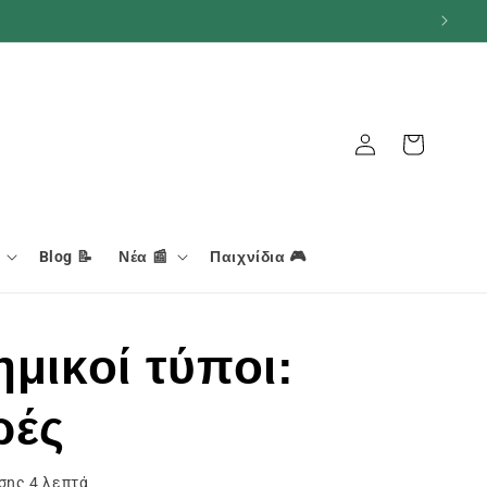
Καλάθι
Σύνδεση
Blog 📝
Νέα 📰
Παιχνίδια 🎮
ημικοί τύποι:
ρές
ωσης
4
λεπτά