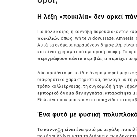
όροι;
Η λέξη «ποικιλία» δεν αρκεί πά
Για πολύ καιρό, η κάνναβη παρουσιάζονταν κ
ποικιλιών
όπως: White Widow, Haze, Amnesia,
Αυτά τα ονόματα παραμένουν δημοφιλή, είναι 
και είναι χρήσιμα από εμπορική άποψη. Το πρό
περιγράφουν πάντα ακριβώς τι περιέχει το φ
Δύο προϊόντα με το ίδιο όνομα μπορεί μερικέ
διαφορετικά χαρακτηριστικά, ανάλογα με τη γ
τρόπο καλλιέργειας, τη συγκομιδή ή την ξήρα
εμπορικό όνομα δεν εγγυάται απαραίτητα μ
Εδώ είναι που μπαίνουν στο παιχνίδι πιο ακριβ
Ένα φυτό με φυσική πολυπλοκό
Το κάνναβη είναι ένα φυτό με μεγάλη ποικιλ
που έχουν γίνει κατά τη διάρκεια των δεκαετ