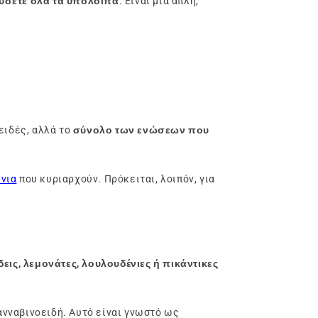
λύσετε όλα τα υπόλοιπα
. Είναι μια απλή,
ειδές, αλλά το
σύνολο των ενώσεων που
ένια
που κυριαρχούν. Πρόκειται, λοιπόν, για
εις, λεμονάτες, λουλουδένιες ή πικάντικες
νναβινοειδή. Αυτό είναι γνωστό ως