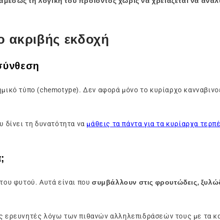
αμέσως τη λογική του προϊόντος χωρίς να χρειάζεται να ανα
ο ακριβής εκδοχή
σύνθεση
ημικό τύπο (chemotype). Δεν αφορά μόνο το κυρίαρχο κανναβινο
υ δίνει τη δυνατότητα να
μάθεις τα πάντα για τα κυρίαρχα τερπ
;
 του φυτού. Αυτά είναι που
συμβάλλουν στις φρουτώδεις, ξυλώδ
υς ερευνητές λόγω των πιθανών αλληλεπιδράσεών τους με τα κα