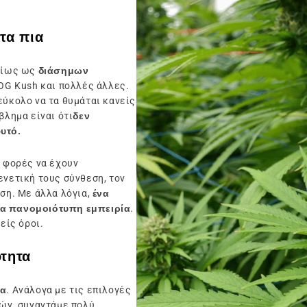
ντα πια
υρίως ως
διάσημων
 OG Kush και πολλές άλλες.
εύκολο να τα θυμάται κανείς
βλημα είναι ότι
δεν
υτό.
ς φορές να έχουν
ενετική τους σύνθεση, τον
νση. Με άλλα λόγια,
ένα
ια πανομοιότυπη εμπειρία
.
είς όροι.
τητα
ία
. Ανάλογα με τις επιλογές
ιών, συναντάμε πολύ