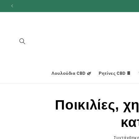
και
προχωρήστε
στο
περιεχόμενο
Λουλούδια CBD 🌿
Ρητίνες CBD 🍫
Ποικιλίες, χ
κα
Συντάχθηκε