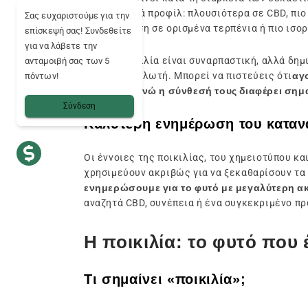
διαφορετικά προφίλ: πλουσιότερα σε CBD, πι
Σας ευχαριστούμε για την
συγκέντρωση σε ορισμένα τερπένια ή πιο ισο
επίσκεψή σας! Συνδεθείτε
για να λάβετε την
Αυτή η ποικιλία είναι συναρπαστική, αλλά δη
ανταμοιβή σας των 5
στον καταναλωτή. Μπορεί να πιστεύεις ότι
αγ
πόντων!
προϊόντα, ενώ η σύνθεσή τους διαφέρει σημ
Σύνδεση
Καλύτερη ενημέρωση του κατα
Οι έννοιες της ποικιλίας, του χημειοτύπου κα
χρησιμεύουν ακριβώς για να ξεκαθαρίσουν τα
ενημερώσουμε για το φυτό με μεγαλύτερη ακ
αναζητά CBD, συνέπεια ή ένα συγκεκριμένο προ
Η ποικιλία: το φυτό που 
Τι σημαίνει «ποικιλία»;