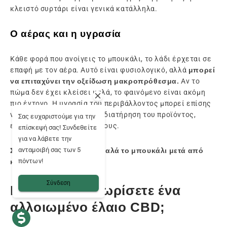
κλειστό συρτάρι είναι γενικά κατάλληλα.
Ο αέρας και η υγρασία
Κάθε φορά που ανοίγεις το μπουκάλι, το λάδι έρχεται σε
επαφή με τον αέρα. Αυτό είναι φυσιολογικό, αλλά
μπορεί
να επιταχύνει την οξείδωση μακροπρόθεσμα.
Αν το
πώμα δεν έχει κλείσει καλά, το φαινόμενο είναι ακόμη
πιο έντονο. Η υγρασία του περιβάλλοντος μπορεί επίσης
να επηρεάσει αρνητικά τη διατήρηση του προϊόντος,
Σας ευχαριστούμε για την
ειδικά σε ορισμένους χώρους.
επίσκεψή σας! Συνδεθείτε
για να λάβετε την
ανταμοιβή σας των 5
Σου συνιστώ να κλείνεις καλά το μπουκάλι μετά από
πόντων!
κάθε χρήση.
Σύνδεση
Πώς να αναγνωρίσετε ένα
αλλοιωμένο έλαιο CBD;