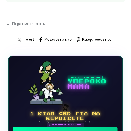
← Πηγαίνετε πίσω
Tweet
Μοιραστείτε το
Καρφιτσώστε το
ΝΕΟ ΒΙΝΤΕΟΠΑΙΧΝΙΔΙ
ΥΠΕΡΟΧΟ
ΜΑΜΑ
🏆
1 ΚΙΛΟ CBD ΓΙΑ ΝΑ
ΚΕΡΔΙΣΕΤΕ
Συμμετέχετε και ανεβείτε στην κατάταξη
🗓 ΑΝΤΑΜΟΙΒΕΣ ΚΑΘΕ ΜΗΝΑ