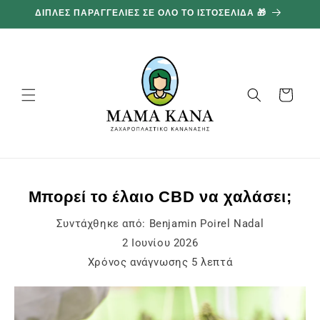
και
100G ΔΩΡΕΑΝ ΓΙΑ ΚΑΘΕ 100€ ΠΟΥ ΞΟΔΕΥΕΤΕ 🔥
προχωρήστε
στο
περιεχόμενο
Καλάθι
Μπορεί το έλαιο CBD να χαλάσει;
Συντάχθηκε από:
Benjamin Poirel Nadal
2 Ιουνίου 2026
Χρόνος ανάγνωσης
5
λεπτά