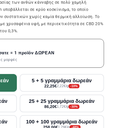
ασίας των ανθών κάνναβης σε πολύ χαμηλή
h υποβάλλεται σε κρύο κοσκίνισμα, το οποίο
ών συστατικών χωρίς καμία θερμική αλλοίωση. Το
 με χρυσαφένια υφή, με περιεκτικότητα σε CBD 20%
του 0,3%.
σατε = 1 προϊόν ΔΩΡΕΑΝ
τις μορφές
ρεάν
5 + 5 γραμμάρια δωρεάν
22,25€
2,22€/g
-10%
εάν
25 + 25 γραμμάρια δωρεάν
86,20€
1,72€/g
-30%
εάν
100 + 100 γραμμάρια δωρεάν
258,00€
1,29€/g
-48%