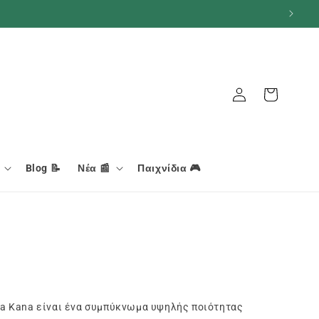
Καλάθι
Σύνδεση
Blog 📝
Νέα 📰
Παιχνίδια 🎮
️
ma Kana είναι ένα συμπύκνωμα υψηλής ποιότητας