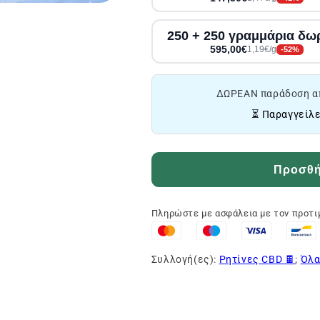
250 + 250 γραμμάρια δω
595,00€
1,19€/g
-52%
ΔΩΡΕΑΝ παράδοση α
⏳ Παραγγείλε
Προσθήκ
Πληρώστε με ασφάλεια με τον προτ
Συλλογή(ες):
Ρητίνες CBD 🍫
;
Όλα