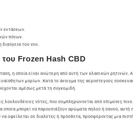
ών εντάσεων.
ικών πόνων.
η διαύγεια του νου.
ς του Frozen Hash CBD
ταση, η οποία είναι ανώτερη από αυτή των κλασικών ρητινών. 
ο ευαίσθητων μορίων. Κατά το άνοιγμα της αεροστεγούς συσκευα
ψύχονται αμέσως μετά τη συγκομιδή.
ες λουλουδένιες νότες, που συμπληρώνονται από επίμονες πινε
α οποία μπορεί να παρουσιάζουν αρώματα πηλού ή σανού, αυτή 
υ να οφείλεται σε διαλύτες ή πρόσθετα, προσφέροντας μια πισ