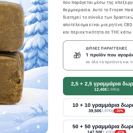
που παράγεται μέσω της επεξεργ
θερμοκρασία. Αυτό το Frozen Has
διατηρεί το σύνολο των δραστικ
αποτέλεσμα είναι μια ρητίνη CBD
και περιεκτικότητα σε THC κάτω 
ΔΙΠΛΈΣ ΠΑΡΑΓΓΕΛΊΕΣ
🎁
1 προϊόν που αγορά
σε όλα τα προϊόντα και 
2,5 + 2,5 γραμμάρια δω
12,40€
2,48€/g
10 + 10 γραμμάρια δωρ
39,50€
1,97€/g
-20%
50 + 50 γραμμάρια δωρ
147,50€
1,47€/g
-41%