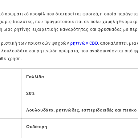
πτό αρωματικό προφίλ που διατηρείται φυσικά, η οποία παράγε
χωρίς διαλύτες, που πραγματοποιείται σε πολύ χαμηλή θερμοκ
ή μιας ρητίνης εξαιρετικής καθαρότητας και φρεσκάδας με περ
ηριστική των ποιοτικών ψυχρών
ρητινών CBD
, αποκαλύπτει μια 
ε λουλουδάτα και ρητινώδη αρώματα, που αναδεικνύονται από φ
άθε χρήση.
Γαλλίδα
20%
Λουλουδάτο, ρητινώδες, εσπεριδοειδές και πεύκο
Ουδέτερη