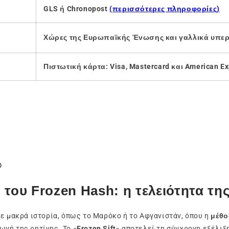
GLS ή Chronopost
(περισσότερες πληροφορίες)
Χώρες της Ευρωπαϊκής Ένωσης και γαλλικά υπερ
Πιστωτική κάρτα: Visa, Mastercard και American E

του Frozen Hash: η τελειότητα τη
με μακρά ιστορία, όπως το Μαρόκο ή το Αφγανιστάν, όπου η
μέθοδ
ωγή της ρητίνης. Το
«Frozen Sift»
αποτελεί τη σύγχρονη εξέλιξη