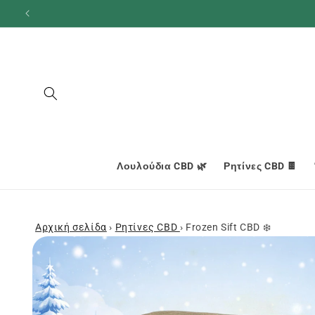
και
προχωρήστε
στο
περιεχόμενο
Λουλούδια CBD 🌿
Ρητίνες CBD 🍫
Αρχική σελίδα
›
Ρητίνες CBD
›
Frozen Sift CBD ❄️
Μεταβείτε
στις
πληροφορίες
προϊόντος