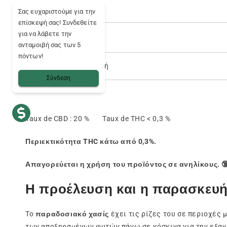
🚚 Παράδοση
Σας ευχαριστούμε για την
επίσκεψή σας! Συνδεθείτε
για να λάβετε την
🌍 Χώρα παράδοσης
ανταμοιβή σας των 5
πόντων!
💳 Ασφαλής πληρωμή
Σύνδεση
Taux de CBD : 20 % Taux de THC < 0,3 %
Περιεκτικότητα THC κάτω από 0,3%.
Απαγορεύεται η χρήση του προϊόντος σε ανηλίκους. 
Η προέλευση και η παρασκευή 
Το
παραδοσιακό χασίς
έχει τις ρίζες του σε περιοχές 
των αποξηραμένων φυτών πάνω σε κόσκινα για την εξαγ