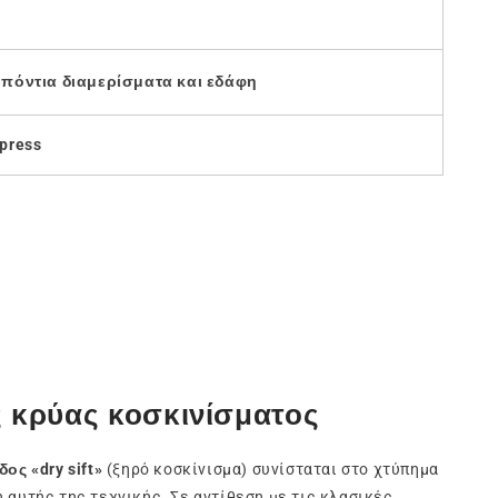
πόντια διαμερίσματα και εδάφη
xpress
ς κρύας κοσκινίσματος
ος «dry sift»
(ξηρό κοσκίνισμα) συνίσταται στο χτύπημα
 αυτής της τεχνικής. Σε αντίθεση με τις κλασικές