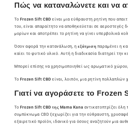
Πώς να καταναλώνετε και να α
Το
Frozen Sift CBD
είναι μια εύθραυστη ρητίνη που απαιτ
του, είναι απαραίτητο να αποθηκεύεται σε αεροστεγές δ
μορίων και αποτρέπει το ρητίνη να γίνει υπερβολικά κο
Όσον αφορά την κατανάλωση, η
εξάτμιση
παραμένει η κα
καίει το φυτικό υλικό. Αυτή η διαδικασία διατηρεί την
Μπορεί επίσης να χρησιμοποιηθεί ως αρωματικό χώρου,
Το
Frozen Sift CBD
είναι, λοιπόν, μια ρητίνη πολλαπλών 
Γιατί να αγοράσετε το Frozen
Το
Frozen Sift CBD της Mama Kana
αντικατοπτρίζει όλη 
συμπύκνωμα CBD ξεχωρίζει για την εύθραυστη, χρυσαφέ
εξαιρετικό προϊόν, ιδανικό για όσους αναζητούν μια αυ