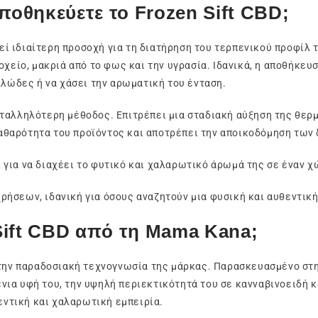
ποθηκεύετε το Frozen Sift CBD;
εί ιδιαίτερη προσοχή για τη διατήρηση του τερπενικού προφίλ 
οχείο, μακριά από το φως και την υγρασία. Ιδανικά, η αποθήκε
λλώδες ή να χάσει την αρωματική του ένταση.
ταλληλότερη μέθοδος. Επιτρέπει μια σταδιακή αύξηση της θερ
 καθαρότητα του προϊόντος και αποτρέπει την αποικοδόμηση τω
 για να διαχέει το φυτικό και χαλαρωτικό άρωμά της σε έναν 
χρήσεων, ιδανική για όσους αναζητούν μια φυσική και αυθεντικ
 Sift CBD από τη Mama Kana;
την παραδοσιακή τεχνογνωσία της μάρκας. Παρασκευασμένο στην
νια υφή του, την υψηλή περιεκτικότητά του σε κανναβινοειδή 
θεντική και χαλαρωτική εμπειρία.