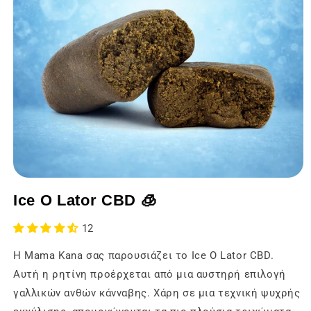
Άνοιγμα
των
Ice O Lator CBD 🧊
μέσων
ενημέρωσης
1
12
σε
ένα
Η Mama Kana σας παρουσιάζει το Ice O Lator CBD.
modal
παράθυρο
Αυτή η ρητίνη προέρχεται από μια αυστηρή επιλογή
γαλλικών ανθών κάνναβης. Χάρη σε μια τεχνική ψυχρής