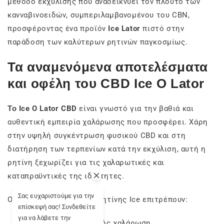
μέθοδο εκχύλισης που αναδεικνύει τον πλούτο των
κανναβινοειδών, συμπεριλαμβανομένου του CBN,
προσφέροντας ένα προϊόν
Ice Lator
πιστό στην
παράδοση των καλύτερων ρητινών παγκοσμίως.
Τα αναμενόμενα αποτελέσματα
και οφέλη του CBD Ice O Lator
Το Ice O Lator CBD
είναι γνωστό για την βαθιά και
αυθεντική εμπειρία χαλάρωσης που προσφέρει. Χάρη
στην υψηλή συγκέντρωση φυσικού CBD και στη
διατήρηση των τερπενίων κατά την εκχύλιση, αυτή η
ρητίνη ξεχωρίζει για τις χαλαρωτικές και
καταπραϋντικές της ιδιότητες.
Σας ευχαριστούμε για την
Οι ιδιότητες αυτής της ρητίνης Ice επιτρέπουν:
επίσκεψή σας! Συνδεθείτε
για να λάβετε την
Μια βαθιά και διαρκής χαλάρωση.