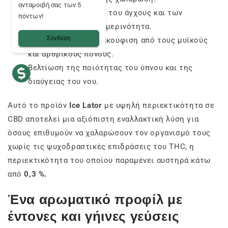
ανταμοιβή σας των 5
Μια αισθητή μείωση του άγχους και των
πόντων!
εντάσεων στην καθημερινότητα.
Σύνδεση
Αποτελεσματική ανακούφιση από τους μυϊκούς
και αρθρικούς πόνους.
Βελτίωση της ποιότητας του ύπνου και της
διαύγειας του νου.
Αυτό το προϊόν
Ice Lator
με υψηλή περιεκτικότητα σε
CBD αποτελεί μια αξιόπιστη εναλλακτική λύση για
όσους επιθυμούν να χαλαρώσουν τον οργανισμό τους
χωρίς τις ψυχοδραστικές επιδράσεις του THC, η
περιεκτικότητα του οποίου παραμένει αυστηρά κάτω
από
0,3 %.
Ένα αρωματικό προφίλ με
έντονες και γήινες γεύσεις