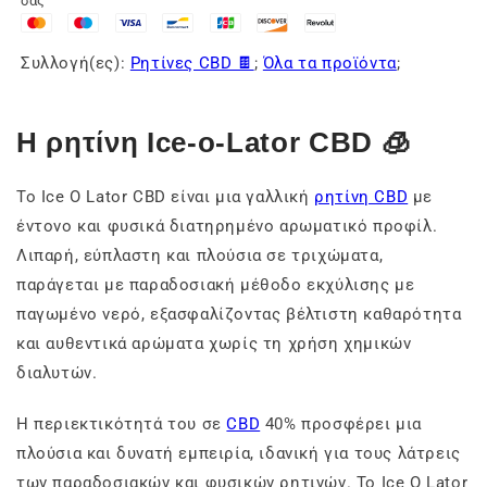
σας
Συλλογή(ες):
Ρητίνες CBD 🍫
;
Όλα τα προϊόντα
;
Η ρητίνη Ice-o-Lator CBD 🧊
Το Ice O Lator CBD είναι μια γαλλική
ρητίνη CBD
με
έντονο και φυσικά διατηρημένο αρωματικό προφίλ.
Λιπαρή, εύπλαστη και πλούσια σε τριχώματα,
παράγεται με παραδοσιακή μέθοδο εκχύλισης με
παγωμένο νερό, εξασφαλίζοντας βέλτιστη καθαρότητα
και αυθεντικά αρώματα χωρίς τη χρήση χημικών
διαλυτών.
Η περιεκτικότητά του σε
CBD
40% προσφέρει μια
πλούσια και δυνατή εμπειρία, ιδανική για τους λάτρεις
των παραδοσιακών και φυσικών ρητινών. Το Ice O Lator