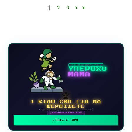
1
2
3
ΝΕΟ ΒΙΝΤΕΟΠΑΙΧΝΙΔΙ
ΥΠΕΡΟΧΟ
ΜΑΜΑ
🏆
1 ΚΙΛΟ CBD ΓΙΑ ΝΑ
ΚΕΡΔΙΣΕΤΕ
Συμμετέχετε και ανεβείτε στην κατάταξη
🗓 ΑΝΤΑΜΟΙΒΕΣ ΚΑΘΕ ΜΗΝΑ
ΠΑΙΞΤΕ ΤΩΡΑ