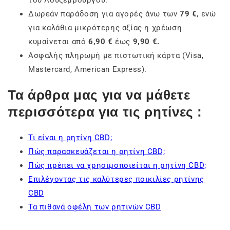
του Λουξεμβούργου.
Δωρεάν παράδοση για αγορές άνω των
79 €
, ενώ
για καλάθια μικρότερης αξίας η χρέωση
κυμαίνεται από
6,90 €
έως
9,90 €.
Ασφαλής πληρωμή με πιστωτική κάρτα (Visa,
Mastercard, American Express).
Τα άρθρα μας για να μάθετε
περισσότερα για τις ρητίνες :
Τι είναι η ρητίνη CBD;
Πώς παρασκευάζεται η ρητίνη CBD;
Πώς πρέπει να χρησιμοποιείται η ρητίνη CBD;
Επιλέγοντας τις καλύτερες ποικιλίες ρητίνης
CBD
Τα πιθανά οφέλη των ρητινών CBD