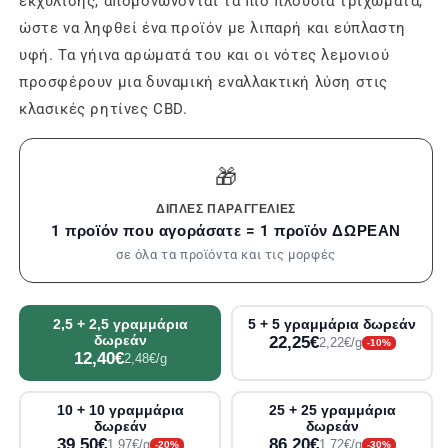
εκχύλισης, απομονώνονται τα πιο πλούσια τριχώματα,
ώστε να ληφθεί ένα προϊόν με λιπαρή και εύπλαστη
υφή. Τα γήινα αρώματά του και οι νότες λεμονιού
προσφέρουν μια δυναμική εναλλακτική λύση στις
κλασικές ρητίνες CBD.
🎁
ΔΙΠΛΈΣ ΠΑΡΑΓΓΕΛΊΕΣ
1 προϊόν που αγοράσατε = 1 προϊόν ΔΩΡΕΑΝ
σε όλα τα προϊόντα και τις μορφές
2,5 + 2,5 γραμμάρια
5 + 5 γραμμάρια δωρεάν
δωρεάν
22,25€
2,22€/g
-10%
12,40€
2,48€/g
10 + 10 γραμμάρια
25 + 25 γραμμάρια
δωρεάν
δωρεάν
39,50€
86,20€
1,97€/g
1,72€/g
-20%
-30%