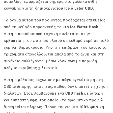
ποικιλίες, εφαρμόζεται σήμερα στα γαλλικά άνθη
κάνναβης για τη δημιουργία
του Ice o Lator CBD
.
Το όνομα αυτού του προϊόντος προέρχεται απευθείας
από τη μέθοδο παρασκευής του,
το Ice Water Hash
.
Αυτή η παραδοσιακή τεχνική συνίσταται στην
εμβάπτιση του φυτικού υλικού σε καθαρό νερό σε πολύ
χαμηλή θερμοκρασία. Υπό την επίδραση του κρύου, τα
τριχώματα αποκολλούνται απαλά από τα άνθη και στη
συνέχεια συλλέγονται μέσω κόσκινων με πορώδη
πλέγμα ακριβείας χιλιοστού.
Αυτή η μέθοδος εκχύλισης
με πάγο
εγγυάται ρητίνη
CBD ανώτερης ποιότητας, καθώς δεν απαιτεί τη χρήση
διαλυτών. Έτσι, λαμβάνουμε ένα
CBD hash
με λιπαρή
και εύπλαστη υφή, του οποίου το αρωματικό προφίλ
διατηρείται πλήρως. Πρόκειται για μια
100% φυσική