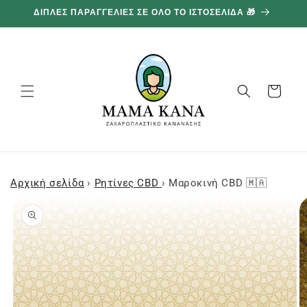
και
ΔΙΠΛΕΣ ΠΑΡΑΓΓΕΛΙΕΣ ΣΕ ΟΛΟ ΤΟ ΙΣΤΟΣΕΛΙΔΑ 🎁
1
προχωρήστε
στο
περιεχόμενο
Καλάθι
Αρχική σελίδα
›
Ρητίνες CBD
›
Μαροκινή CBD 🇲🇦
Μεταβείτε
στις
πληροφορίες
προϊόντος