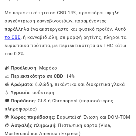
Με περιεκτικότητα σε CBD 14%, προσφέρει υψηλή
συγκέντρωση κανναβινοειδών, παραμένοντας
παράλληλα ένα ακατέργαστο και φυσικό προϊόν. Αυτό
το CBD
, ή κανναβιδιόλη, σε μορφή ρητίνης, πληροί τα
ευρωπαϊκά πρότυπα, με περιεκτικότητα σε THC κάτω
του 0,3%.
🌿 Προέλευση
: Μαρόκο
📈
Περιεκτικότητα σε CBD
: 14%
🍯
Αρώματα
: ξυλώδη, πικάντικα και διακριτικά γλυκά
💧
Υγρασία
: ουδέτερη
🚚
Παράδοση
: GLS ή Chronopost (περισσότερες
πληροφορίες)
🌍
Χώρες παράδοσης
: Ευρωπαϊκή Ένωση και DOM-TOM
💳
Ασφαλής πληρωμή
: Πιστωτική κάρτα (Visa,
Mastercard και American Express)