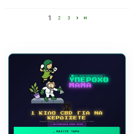
1
2
3
ΝΕΟ ΒΙΝΤΕΟΠΑΙΧΝΙΔΙ
ΥΠΕΡΟΧΟ
ΜΑΜΑ
🏆
1 ΚΙΛΟ CBD ΓΙΑ ΝΑ
ΚΕΡΔΙΣΕΤΕ
Συμμετέχετε και ανεβείτε στην κατάταξη
🗓 ΑΝΤΑΜΟΙΒΕΣ ΚΑΘΕ ΜΗΝΑ
ΠΑΙΞΤΕ ΤΩΡΑ