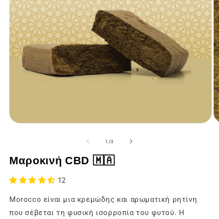
Άνοιγμα
Ά
των
τ
μέσων
μ
του
1
/
3
ενημέρωσης
ε
1
2
Μαροκινή CBD 🇲🇦
σε
σ
ένα
έ
modal
m
12
παράθυρο
π
Morocco είναι μια κρεμώδης και αρωματική ρητίνη
που σέβεται τη φυσική ισορροπία του φυτού. Η