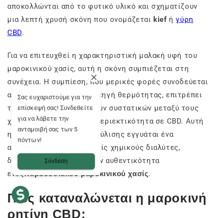
αποκολλώνται από το φυτικό υλικό και σχηματίζουν
μια λεπτή χρυσή σκόνη που ονομάζεται
kief
ή
γύρη
CBD
.
Για να επιτευχθεί η χαρακτηριστική μαλακή υφή του
μαροκινικού χασίς, αυτή η σκόνη συμπιέζεται στη
συνέχεια. Η συμπίεση, που μερικές φορές συνοδεύεται
από μια ελαφριά φυσική πηγή θερμότητας, επιτρέπει
Σας ευχαριστούμε για την
τη σύνδεση των δραστικών συστατικών μεταξύ τους
επίσκεψή σας! Συνδεθείτε
για να λάβετε την
χωρίς να αλλοιώνεται η περιεκτικότητα σε CBD. Αυτή
ανταμοιβή σας των 5
η μέθοδος μηχανικής εκχύλισης εγγυάται ένα
πόντων!
ακατέργαστο προϊόν, χωρίς χημικούς διαλύτες,
διατηρώντας έτσι όλη την αυθεντικότητα
Σύνδεση
ενός
παραδοσιακού μαροκινικού χασίς
.
Πώς καταναλώνεται η μαροκινή
ρητίνη CBD;