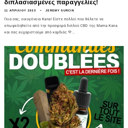
διπλασιασμένες παραγγελίες!
11 ΑΠΡΙΛΊΟΥ 2023
JEREMY SURCIN
Γεια σας, οικογένεια Kana! Είστε πολλοί που θέλετε να
επωφεληθείτε από την προσφορά διπλού CBD της Mama Kana
και σας ευχαριστούμε από καρδιάς 💚...